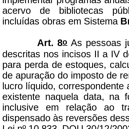
acervo de bibliotecas públ
incluídas obras em Sistema
Br
o
Art. 8
As pessoas ju
descritas nos incisos II a IV d
para perda de estoques, calc
de apuração do imposto de ren
lucro líquido, correspondente 
existente naquela data, na 
inclusive em relação ao tr
dispensado às reversões dess
Lei nº 10.833, DOU 30/12/200