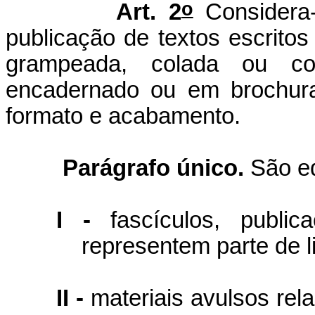
o
Art. 2
Considera-s
publicação de textos escritos
grampeada, colada ou co
encadernado ou em brochura
formato e acabamento.
Parágrafo único.
São eq
I -
fascículos, publi
representem parte de li
II -
materiais avulsos rel