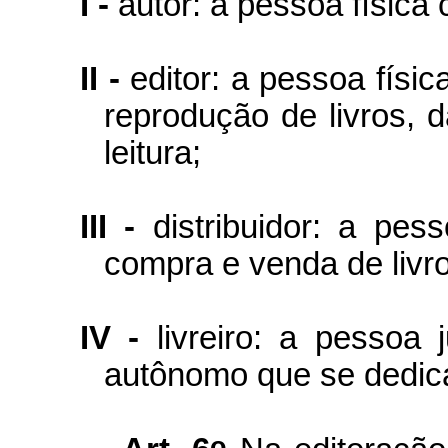
I -
autor: a pessoa física 
II -
editor: a pessoa físic
reprodução de livros, 
leitura;
III -
distribuidor: a pe
compra e venda de livr
IV -
livreiro: a pessoa 
autônomo que se dedica
o