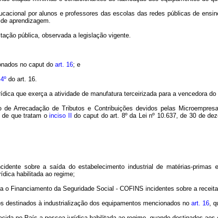
ional por alunos e professores das escolas das redes públicas de ensino fed
 de aprendizagem.
itação pública, observada a legislação vigente.
ionados no caput do
art. 16
; e
 4º
do art. 16.
ica que exerça a atividade de manufatura terceirizada para a vencedora do p
do de Arrecadação de Tributos e Contribuições devidos pelas Microempres
s de que tratam o
inciso II
do caput do art. 8º da Lei nº 10.637, de 30 de de
ncidente sobre a saída do estabelecimento industrial de matérias-primas 
ídica habilitada ao regime;
a o Financiamento da Seguridade Social - COFINS incidentes sobre a receita
ios destinados à industrialização dos equipamentos mencionados no
art. 16
, q
lecida no País
a
pessoa jurídica habilitada ao regime, quando destinados a