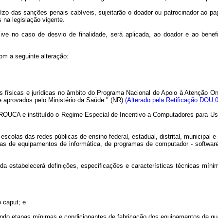
uízo das sanções penais cabíveis, sujeitarão o doador ou patrocinador ao p
 na legislação vigente.
sive no caso de desvio de finalidade, será aplicada, ao doador e ao bene
om a seguinte alteração:
...
as físicas e jurídicas no âmbito do Programa Nacional de Apoio à Atenção
aprovados pelo Ministério da Saúde."
(NR)
(Alterado pela Retificação DOU 
PROUCA e instituído o Regime Especial de Incentivo a Computadores para U
colas das redes públicas de ensino federal, estadual, distrital, municipal 
ídas de equipamentos de informática, de programas de computador - software
 estabelecerá definições, especificações e características técnicas míni
o caput; e
nindo etapas mínimas e condicionantes de fabricação dos equipamentos de que