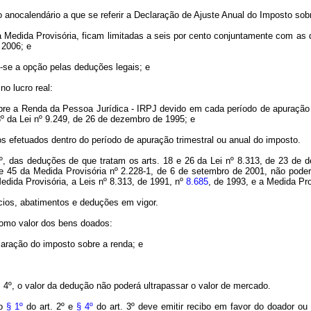
no
anocalendário
a que se referir a Declaração de Ajuste Anual do Imposto sob
a Medida Provisória, ficam limitadas a seis por cento conjuntamente com as
 2006; e
o-se a opção pelas deduções legais; e
no lucro real:
obre a Renda da Pessoa Jurídica - IRPJ devido em cada período de apuração
3º da Lei nº 9.249, de 26 de dezembro de 1995; e
s efetuados dentro do período de apuração trimestral ou anual do imposto.
 6º, das deduções de que tratam os
arts
. 18 e 26 da Lei nº 8.313, de 23 de
 e 45 da Medida Provisória nº 2.228-1, de 6 de setembro de 2001, não pode
edida Provisória, a Leis nº 8.313, de 1991, nº
8.685
, de 1993, e a Medida Pro
ícios, abatimentos e deduções em vigor.
como valor dos bens doados:
laração do imposto sobre a renda; e
. 4º, o valor da dedução não poderá ultrapassar o valor de mercado.
no
§ 1º
do art. 2º e
§ 4º
do art. 3º deve emitir recibo em favor do doador ou