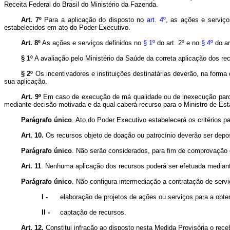
Receita Federal do Brasil do Ministério da Fazenda.
Art. 7º
Para a aplicação do disposto no
art. 4º
, as ações e serviç
estabelecidos em ato do Poder Executivo.
Art. 8º
As ações e serviços definidos no
§ 1º
do art. 2º e no
§ 4º
do ar
§ 1º
A avaliação pelo Ministério da Saúde da correta aplicação dos re
§ 2º
Os incentivadores e instituições destinatárias deverão, na forma
sua aplicação.
Art. 9º
Em caso de execução de má qualidade ou de inexecução parci
mediante decisão motivada e da qual caberá recurso para o Ministro de Es
Parágrafo único
.
Ato do Poder Executivo estabelecerá os critérios p
Art. 10.
Os recursos objeto de doação ou patrocínio deverão ser dep
Parágrafo único
.
Não serão considerados, para fim de comprovação d
Art. 11
. Nenhuma aplicação dos recursos poderá ser efetuada median
Parágrafo único
.
Não configura intermediação a contratação de servi
I -
elaboração de projetos de ações ou serviços para a obte
II -
captação de recursos.
Art. 12.
Constitui infração ao disposto nesta Medida Provisória o rec