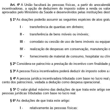
Art. 4º
A União facultará às pessoas físicas, a partir do
anocalendá
incentivadoras, a opção de deduzirem do imposto sobre a renda os valo
aprovados pelo Ministério da Saúde e desenvolvidos pelas instituições dest
§ 1º
As doações poderão assumir as seguintes espécies de atos gratu
I
-
transferência de quantias em dinheiro;
II -
transferência de bens móveis ou imóveis;
III
-
comodato ou cessão de uso de bens imóveis ou equipa
IV
-
realização de despesas em conservação, manutenção ou
V
-
fornecimento de material de consumo, hospitalar ou clí
§ 2º
Considera-se patrocínio a prestação do incentivo com finalidade 
§ 3º
A pessoa física incentivadora poderá deduzir do imposto sobre a 
§ 4º
A pessoa jurídica incentivadora tributada com base no lucro rea
cento dos patrocínios, vedada a dedução como despesa operacional.
§ 5º
O valor global máximo das deduções de que trata este artigo se
pessoas jurídicas tributadas com base no lucro real.
§ 6º
As deduções de que trata este artigo:
I
-
relativamente às pessoas físicas: