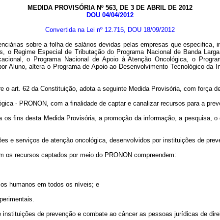
MEDIDA PROVISÓRIA Nº 563, DE 3 DE ABRIL DE 2012
DOU 04/04/2012
Convertida na Lei nº 12.715, DOU 18/09/2012
denciárias sobre
a folha de salários devidas pelas empresas que especifica
, 
es, o Regime Especial de Tributação do Programa Nacional de Banda Larg
cional, o Programa Nacional de Apoio à Atenção Oncológica, o Progra
r Aluno, altera o Programa de Apoio ao Desenvolvimento Tecnológico da Ind
re o art. 62 da Constituição, adota a seguinte Medida Provisória, com força de
ógica - PRONON, com a finalidade de captar e canalizar recursos para a pre
s fins desta Medida Provisória, a promoção da informação, a pesquisa, o dia
s e serviços de atenção oncológica, desenvolvidos por instituições de pre
com os recursos captados por meio do PRONON compreendem:
rsos humanos em todos os níveis; e
perimentais.
se instituições de prevenção e combate ao câncer
as
pessoas jurídicas de dire