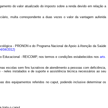
agamento do valor atualizado do imposto sobre a renda devido em relação a
ficiário, multa correspondente a duas vezes o valor da vantagem auferida
 Oncológica - PRONON e do Programa Nacional de Apoio à Atenção da Saúde
04/04/2012)
so Educacional - REICOMP, nos termos e condições estabelecidos nos
arts
.
e nas escolas sem fins lucrativos de atendimento a pessoas com deficiência,
 - neles instalados e de suporte e assistência
técnica necessários ao seu
mas dos equipamentos referidos no caput, podendo inclusive determinar os
 trata o caput.