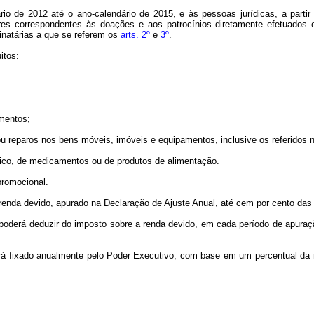
rio
de 2012 até o ano-calendário de 2015, e às pessoas jurídicas, a partir
res correspondentes às doações e aos patrocínios diretamente efetuados 
inatárias a que se referem os
arts
. 2º
e
3º
.
itos:
mentos;
 reparos nos bens móveis, imóveis e equipamentos, inclusive os referidos 
nico, de medicamentos ou de produtos de alimentação.
promocional.
renda devido, apurado na Declaração de Ajuste Anual, até cem por cento das 
l poderá deduzir do imposto sobre a renda devido, em cada período de apuraçã
rá fixado anualmente pelo Poder Executivo, com base em um percentual da r