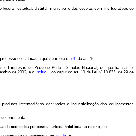
eral, estadual, distrital, municipal e das escolas sem fins lucrativos de
rocesso de licitação a que se refere o
§ 4º
do art. 16.
as e Empresas de Pequeno Porte - Simples Nacional, de que trata a Lei
zembro de 2002, e o
inciso II
do caput do art. 10 da Lei nº 10.833, de 29 de
e produtos intermediários destinados à industrialização dos equipamentos
 decorrente da:
uando adquiridos por pessoa jurídica habilitada ao regime; ou
os equipamentos mencionados no
art. 16
; e