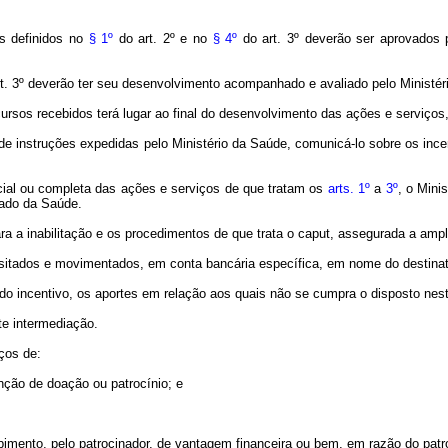
os definidos no
§ 1º
do art. 2º e no
§ 4º
do art. 3º deverão ser aprovados 
t. 3º deverão ter seu desenvolvimento acompanhado e avaliado pelo Ministér
cursos recebidos terá lugar ao final do desenvolvimento das ações e serviço
 de instruções expedidas pelo Ministério da Saúde, comunicá-lo sobre os inc
al ou completa das ações e serviços de que tratam os
arts
. 1º
a
3º
, o Minis
tado da Saúde.
ara a inabilitação e os procedimentos de que trata o caput, assegurada
a
ampla
ositados e movimentados, em conta bancária específica, em nome do destinat
o incentivo, os aportes em relação aos quais não se cumpra o disposto nest
te intermediação.
ços de:
nção de doação ou patrocínio; e
ebimento, pelo patrocinador, de vantagem financeira ou bem, em razão do patr