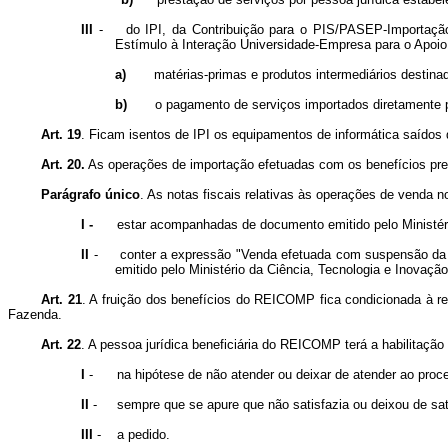
III
-
do IPI, da Contribuição para o PIS/PASEP-Importaçã
Estímulo à Interação Universidade-Empresa para o Apoi
a)
matérias-primas e produtos intermediários destin
b)
o pagamento de serviços importados diretamente 
Art. 19
.
Ficam isentos de IPI os equipamentos de informática saídos 
Art. 20.
As operações de importação efetuadas com os benefícios pre
Parágrafo único
.
As notas fiscais relativas às operações de venda 
I -
estar acompanhadas de documento emitido pelo Ministér
II
-
conter a expressão "Venda efetuada com suspensão da 
emitido pelo Ministério da Ciência, Tecnologia e Inovação
Art. 21
.
A fruição dos benefícios do REICOMP fica condicionada à regu
Fazenda.
Art. 22
.
A pessoa jurídica beneficiária do REICOMP terá a habilitação
I
-
na hipótese de não atender ou deixar de atender ao proce
II
-
sempre que se apure que não satisfazia ou deixou de sati
III
-
a pedido.