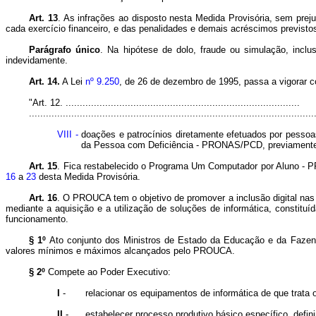
Art. 13
.
As infrações ao disposto nesta Medida Provisória, sem prej
cada exercício financeiro, e das penalidades e demais acréscimos previstos
Parágrafo único
.
Na hipótese de dolo, fraude ou simulação, inclu
indevidamente.
Art. 14.
A Lei
nº 9.250
, de 26 de dezembro de 1995, passa a vigorar c
"Art. 12.
...................................................................................
.....................................................................................................
VIII -
doações e patrocínios diretamente efetuados por pesso
da Pessoa com Deficiência - PRONAS/PCD, previamente 
Art. 15
.
Fica restabelecido o Programa Um Computador por Aluno - 
16
a
23
desta Medida Provisória.
Art. 16
.
O PROUCA tem o objetivo de promover a inclusão digital nas es
mediante a aquisição e a utilização de soluções de informática, constitu
funcionamento
.
§ 1º
Ato conjunto dos Ministros de Estado da Educação e da Fazenda
valores mínimos e máximos alcançados pelo PROUCA.
§ 2º
Compete ao Poder Executivo:
I
-
relacionar os equipamentos de informática de que trata 
II
-
estabelecer processo produtivo básico específico, defi