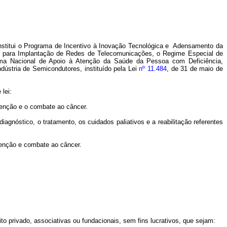
institui o Programa de Incentivo à Inovação Tecnológica e
Adensamento da
a para Implantação de Redes de Telecomunicações, o Regime Especial de
ma Nacional de Apoio à Atenção da Saúde da Pessoa com Deficiência,
ústria de Semicondutores, instituído pela Lei
nº 11.484
, de 31 de maio de
 lei:
venção e o combate ao câncer.
gnóstico, o tratamento, os cuidados paliativos e a reabilitação referentes
venção e combate ao câncer.
ito privado, associativas ou fundacionais, sem fins lucrativos, que sejam: