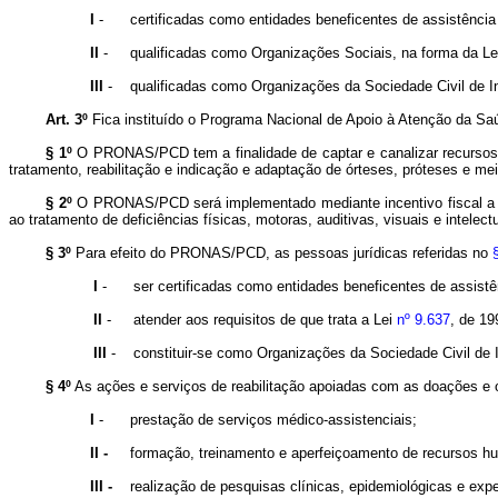
I
-
certificadas como entidades beneficentes de assistência
II
-
qualificadas como Organizações Sociais, na forma da L
III
-
qualificadas como Organizações da Sociedade Civil de I
Art. 3º
Fica instituído o Programa Nacional de Apoio à Atenção da 
§ 1º
O PRONAS/PCD tem a finalidade de captar e canalizar recursos d
tratamento, reabilitação e indicação e adaptação de órteses, próteses e me
§ 2º
O PRONAS/PCD será implementado mediante incentivo fiscal a 
ao tratamento de deficiências físicas, motoras, auditivas, visuais e intelect
§ 3º
Para efeito do PRONAS/PCD, as pessoas jurídicas referidas no
I
-
ser certificadas como entidades beneficentes de assist
II
-
atender aos requisitos de que trata a Lei
nº 9.637
, de 19
III
-
constituir-se como Organizações da Sociedade Civil de I
§ 4º
As ações e serviços de reabilitação apoiadas com as doações
I
-
prestação de serviços médico-assistenciais;
II -
formação, treinamento e aperfeiçoamento de recursos h
III -
realização de pesquisas clínicas, epidemiológicas e exp