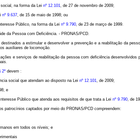
 social, na forma da Lei
nº 12.101
, de 27 de novembro de 2009;
ei
nº 9.637
, de 15 de maio de 1998; ou
nteresse Público, na forma da Lei
nº 9.790
, de 23 de março de 1999.
Saúde da Pessoa com Deficiência. - PRONAS/PCD.
estinados a estimular e desenvolver a prevenção e a reabilitação da pesso
ios auxiliares de locomoção.
ações e serviços de reabilitação da pessoa com
deficiência desenvolvidos
p
uais.
§ 2º
devem :
ência social que atendam ao disposto na Lei
nº 12.101
, de 2009;
98; e
nteresse Público que atenda aos requisitos de que trata a Lei
nº 9.790
, de 1
 e os patrocínios captados por meio do PRONAS/PCD compreendem:
umanos em todos os níveis; e
erimentais