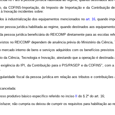
o, da COFINS-Importação, do Imposto de Importação e da Contribuição de
o à
Inovação incidentes
sobre:
ados à industrialização dos equipamentos mencionados no
art. 16
, quando impo
por pessoa jurídica habilitada ao regime, quando destinados aos equipamen
da pessoa jurídica beneficiária do REICOMP diretamente para as escolas ref
vistos no REICOMP dependem de anuência prévia do Ministério da Ciência, 
no mercado interno de bens e serviços adquiridos com os benefícios previs
io da Ciência, Tecnologia e Inovação, atestando que a operação é destinad
exigência do IPI, da Contribuição para o PIS/PASEP e da COFINS", com a es
.
laridade fiscal da pessoa jurídica em relação aos tributos e contribuições 
 cancelada:
sso produtivo básico específico referido no inciso
II
do § 2º do art. 16;
sfazer, não cumpria ou deixou de cumprir os requisitos para habilitação ao r