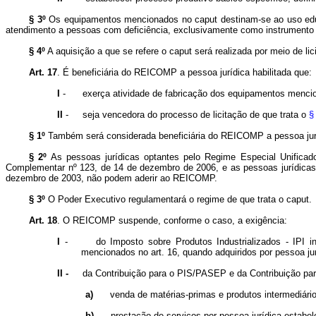
§ 3º
Os equipamentos mencionados no caput destinam-se ao uso educac
atendimento a pessoas com deficiência, exclusivamente como instrumento
§ 4º
A aquisição a que se refere o caput será realizada por meio de lic
Art. 17
.
É beneficiária do REICOMP a pessoa jurídica habilitada que:
I
-
exerça atividade de fabricação dos equipamentos menc
II
-
seja vencedora do processo de licitação de que trata o
§
§ 1º
Também será considerada beneficiária do REICOMP a pessoa juríd
§ 2º
As pessoas jurídicas optantes pelo Regime Especial Unifica
Complementar nº 123, de 14 de dezembro de 2006, e as pessoas jurídica
dezembro de 2003, não podem aderir ao REICOMP.
§ 3º
O Poder Executivo regulamentará o regime de que trata o caput.
Art. 18
.
O REICOMP suspende, conforme o caso, a exigência:
I
-
do Imposto sobre Produtos Industrializados - IPI i
mencionados no art. 16, quando adquiridos por pessoa jur
II -
da Contribuição para o PIS/PASEP e da Contribuição par
a)
venda de matérias-primas e produtos intermediár
b)
prestação de serviços por pessoa jurídica estabe