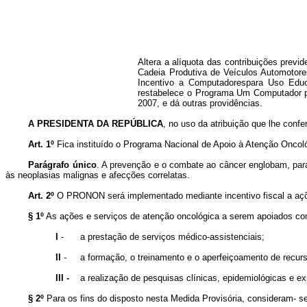
Altera a alíquota das contribuições previ
Cadeia Produtiva de Veículos Automotor
Incentivo a
Computadorespara
Uso Educa
restabelece o Programa Um Computador po
2007, e dá outras providências.
A PRESIDENTA DA REPÚBLICA
, no uso da atribuição que lhe confe
Art. 1º
Fica instituído o Programa Nacional de Apoio à Atenção Oncol
Parágrafo
único
.
A prevenção e o combate ao câncer englobam, para o
às neoplasias malignas e afecções correlatas.
Art. 2º
O PRONON será implementado mediante incentivo fiscal a açõe
§ 1º
As ações e serviços de atenção oncológica a serem apoiados 
I
-
a prestação de serviços médico-assistenciais;
II
-
a formação, o treinamento e o aperfeiçoamento de recu
III -
a realização de pesquisas clínicas, epidemiológicas e ex
§ 2º
Para os fins do disposto nesta Medida Provisória, consideram- 