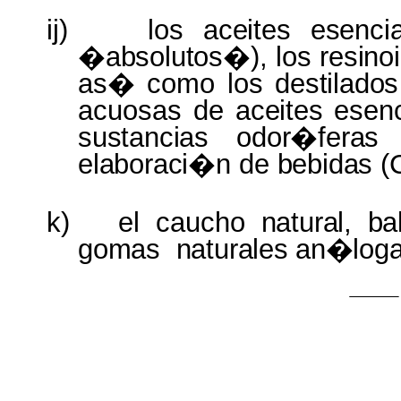
ij
)
los
aceites
esenci
�
absolutos
�),
los
resino
as�
como
los
destilados
acuosas
de
aceites
esenc
sustancias
odor�feras
elaboraci�n
de
bebidas
(
k) el
caucho
natural, b
gomas
naturales
an�log