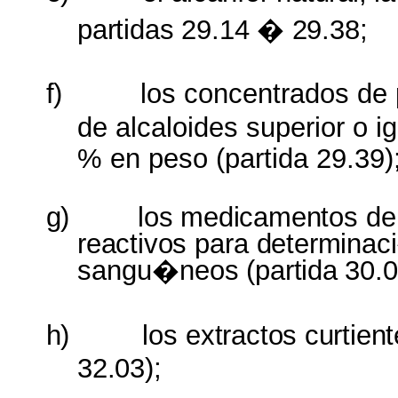
partidas
29.14
�
29.38;
f)
los
concentrados
de
de
alcaloides
superior o
i
%
en
peso (
partida
29.39)
g)
los
medicamentos
de
reactivos
para
determinac
sangu�neos
(
partida
30.0
h)
los
extractos
curtien
32.03);