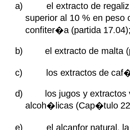
a)
el
extracto
de
regaliz
superior al 10 %
en
peso 
confiter�a
(
partida
17.04)
b)
el
extracto
de
malta
(
c)
los
extractos
de
caf
d)
los
jugos
y
extractos
alcoh�licas
(
Cap�tulo
22
e)
el
alcanfor
natural,
la