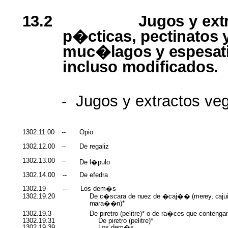
13.2
Jugos
y
ext
p�cticas
,
pectinatos
muc�lagos
y
espesat
incluso
modificados
.
-
Jugos
y
extractos
veg
1302.11.00
--
Opio
1302.12.00
--
De
regaliz
1302.13.00
--
De
l�pulo
1302.14.00
--
De
efedra
1302.19
--
Los
dem�s
1302.19.20
De
c�scara
de
nuez
de
�
caj�
� (
merey
,
cajui
mara��n
)*
1302.19.3
De
piretro
(
pelitre
)* o de
ra�ces
que
contenga
1302.19.31
De
piretro
(
pelitre
)*
1302.19.39
Los
dem�s