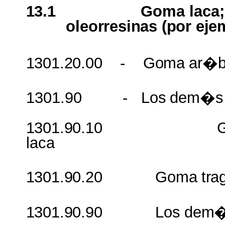
13.1
Goma
laca
oleorresinas
(
por
eje
1301.20.00
-
Goma
ar�b
1301.90
- Los
dem�s
1301.90.10 G
laca
1301.90.20 Goma
tra
1301.90.90 Los
dem