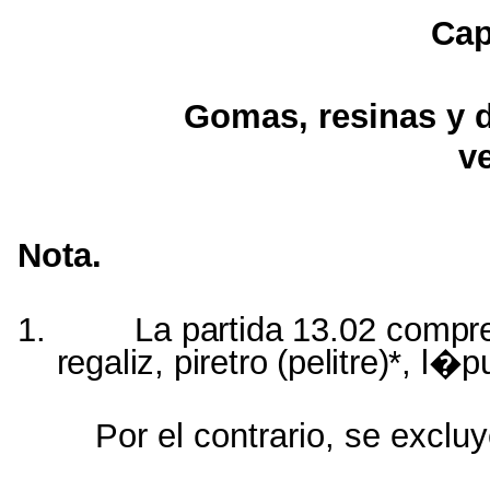
Ca
Gomas
,
resinas
y
v
Nota.
1.
La
partida
13.02
compr
regaliz
,
piretro
(
pelitre
)*,
l�pu
Por
el
contrario
, se
exclu