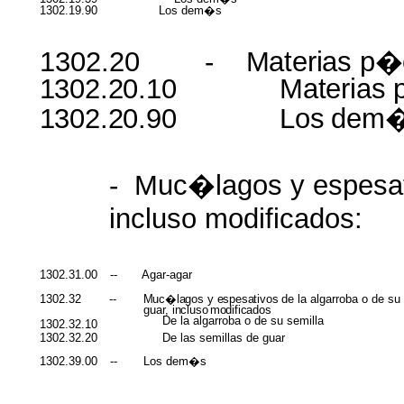
1302.19.90
Los
dem�s
1302.20
-
Materias
p�c
1302.20.10
Materias
1302.20.90
Los
dem
-
Muc�lagos
y
espesa
incluso
modificados
:
1302.31.00
--
Agar-agar
Muc�lagos
y
espesativos
de la algarroba o de
su
1302.32
--
guar,
incluso
modificados
De la algarroba o de
su
semilla
1302.32.10
1302.32.20
De las
semillas
de guar
1302.39.00
--
Los
dem�s