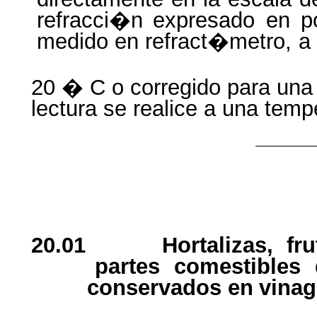
refracci�n
expresado
en
p
medido
en
refract�metro
,
a
20
� C o
corregido
para
una
lectura
se
realice
a
una
temp
20.01
Hortalizas
,
fru
partes
comestibles
conservados
en
vinag