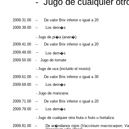
-
Jugo
de
cualquier
otr
2009.31.00
--
De valor Brix inferior o
igual
a 20
2009.39.00
--
Los
dem�s
- Jugo de pi�a (
anan�
):
2009.41.00
--
De valor Brix inferior o
igual
a 20
2009.49.00
--
Los
dem�s
2009.50.00
-
Jugo de
tomate
- Jugo de
uva
(
incluido
el
mosto
):
2009.61.00
--
De valor Brix inferior o
igual
a 30
2009.69.00
--
Los
dem�s
- Jugo de
manzana
:
2009.71.00
--
De valor Brix inferior o
igual
a 20
2009.79.00
--
Los
dem�s
- Jugo de
cualquier
otra
fruta
o
fruto
u
hortaliza
:
De
ar�ndanos
rojos
(
Vaccinium
macrocarpon
,
Va
2009.81.00
--