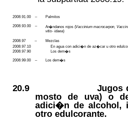
2008.91.00
--
Palmitos
2008.93.00
--
Ar�ndanos
rojos
(
Vaccinium
macrocarpon
,
Vaccin
vitis
-
idaea
)
2008.97
--
Mezclas
2008.97.10
En
agua
con
adici�n
de
az�car
u
otro
edulco
2008.97.90
Los
dem�s
2008.99.00
--
Los
dem�s
20.9
Jugos
mosto
de
uva
)
o 
adici�n
de
alcohol,
otro
edulcorante
.