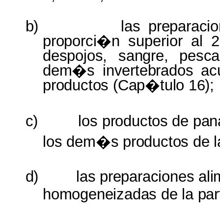
b)
las
preparaci
proporci�n
superior al
despojos
,
sangre
,
pesca
dem�s
invertebrados
ac
productos
(
Cap�tulo
16);
c)
los
productos
de
pan
los
dem�s
productos
de
l
d)
las
preparaciones
ali
homogeneizadas
de
la
par