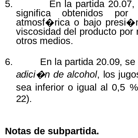
5.
En
la
partida
20.07,
significa
obtenidos
por
atmosf�rica
o
bajo
presi�
viscosidad
del
producto
por
otros
medios
.
6.
En
la
partida
20.09,
s
adici�n
de alcohol
,
los
jugo
sea
inferior
o
igual
al
0,5
22).
Notas
de
subpartida
.