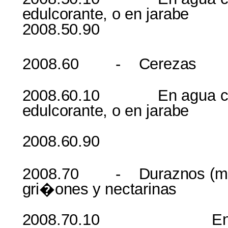
edulcorante
,
o
en
jarabe
2008.50.9
2008.60
-
Cerezas
2008.60.10
En
agua
edulcorante
,
o
en
jarabe
2008.60.9
2008.70 -
Duraznos
(
m
gri�ones
y
nectarinas
2008.70.10
E