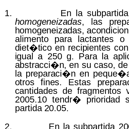
1.
En
la
subpartida
homogeneizadas
, las
prep
homogeneizadas
,
acondicio
alimento
para
lactantes
diet�tico
en
recipientes
con
igual
a 250
g.
Para
la
apl
abstracci�n
,
en
su
caso
,
de
la
preparaci�n
en
peque�
otros
fines.
Estas
prepara
cantidades
de
fragmentos
2005.10
tendr�
prioridad
partida
20.05.
2.
En
la
subpartida
20