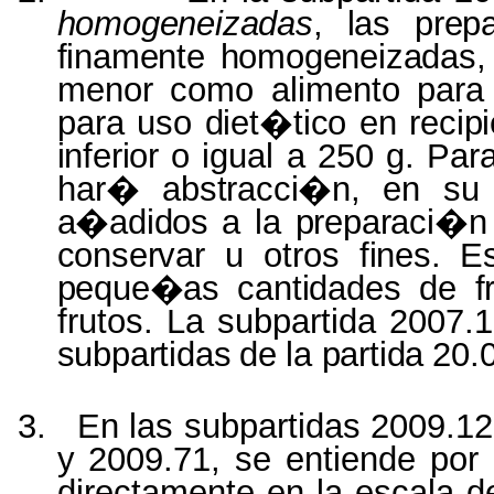
homogeneizadas
, las
prep
finamente
homogeneizadas
menor
como
alimento
para
para
uso
diet�tico
en
recip
inferior
o
igual
a 250 g. Par
har�
abstracci�n
,
en
su
a�adidos
a la
preparaci�n
conservar
u
otros
fines.
E
peque�as
cantidades
de
f
frutos
.
La
subpartida
2007.1
subpartidas
de
la
partida
20.
3.
En
las
subpartidas
2009.12,
y 2009.71, se
entiende
por
directamente
en
la
escala
d