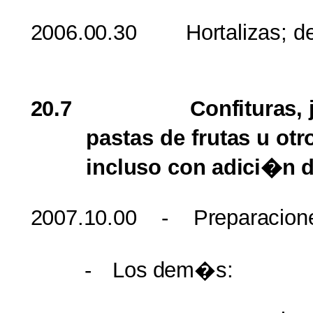
2006.00.30
Hortalizas
;
d
20.7
Confituras
,
pastas de
frutas
u
otr
incluso
con
adici�n
2007.10.00
-
Preparacion
-
Los
dem�s
: