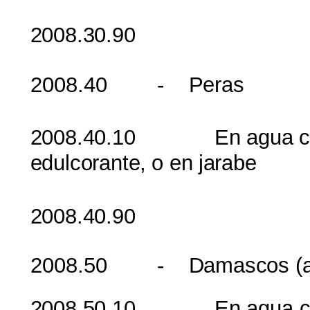
2008.30.90 L
2008.40
-
Peras
2008.40.10
En
agua
edulcorante
,
o
en
jarabe
2008.40.90 L
2008.50 -
Damascos
(
2008.50.10
En
agua