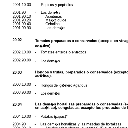
2001.10.00
-
Pepinos
y
pepinillos
2001.90
- Los
dem�s
2001.90.10
Aceitunas
2001.90.20
Ma�z
dulce
2001.90.40
Cebollas
2001.90.90
Los
dem�s
20.02
Tomates
preparados
o
conservados
(
excepto
en
vina
ac�tico
).
2002.10.00
-
Tomates
enteros
o
en
trozos
2002.90.00
- Los
dem�s
Hongos
y
trufas
,
preparados
o
conservados
(
except
20.03
ac�tico
).
2003.10.00
-
Hongos
del
g�nero
Agaricus
2003.90.00
- Los
dem�s
Las
dem�s
hortalizas
preparadas
o
conservadas
(
e
20.04
en
ac�tico
),
congeladas
,
excepto
los
productos
de 
2004.10.00
-
Patatas
(papas)*
2004.90
- Las
dem�s
hortalizas
y
las
mezclas
de
hortalizas