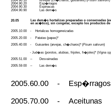
2004.90.10
Arvejas
(
ch�charos
,
guisantes
) (
Pisum
sativum
)
2004.90.20
Esp�rragos
2004.90.30
Espinacas
2004.90.90
Las
dem�s
Las
dem�s
hortalizas
preparadas
o
conservadas
(
e
20.05
en
ac�tico
), sin
congelar
,
excepto
los
productos
de
2005.10.00
-
Hortalizas
homogeneizadas
2005.20.00
-
Patatas
(papas)*
2005.40.00
-
Guisantes
(
arvejas
,
ch�charos
)* (
Pisum
sativum
)
-
Jud�as
(
porotos
,
alubias
, frijoles,
fr�joles
)* (
Vigna
sp
2005.51.00
--
Desvainadas
2005.59.00
--
Las
dem�s
2005.60.00
-
Esp�rragos
2005.70.00
-
Aceitunas