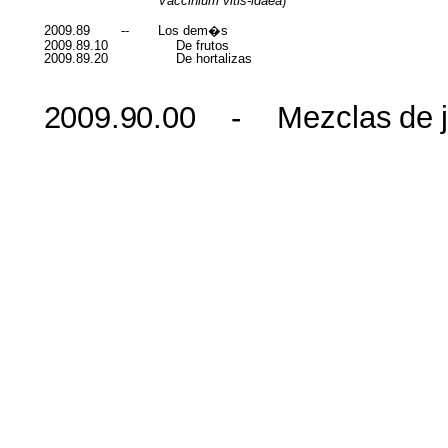
Vaccinium
vitis-idaea
)
2009.89
--
Los
dem�s
2009.89.10
De
frutos
2009.89.20
De
hortalizas
2009.90.00
-
Mezclas
de