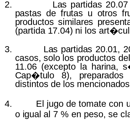
2.
Las
partidas
20.07
pastas
de
frutas
u
otros
fr
productos
similares
present
(
partida
17.04)
ni
los
art�cu
3.
Las
partidas
20.01,
2
casos
, solo
los
productos
de
11.06 (
excepto
la
harina
,
s
Cap�tulo
8),
preparados
distintos
de
los
mencionados
4.
El jugo de
tomate
con
o
igual
al 7 %
en
peso,
se
cl