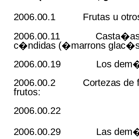
2006.00.1
Frutas
u
otro
2006.00.11
Casta�a
c�ndidas
(�marrons
glac�
2006.00.19 Los
dem
2006.00.2
Cortezas
de
frutos
:
2006.00.2
2006.00.29 Las
dem