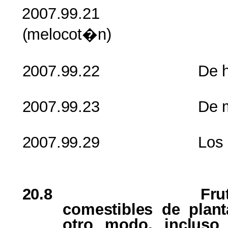
2007.99.
(
melocot�n
)
2007.99.22
De
2007.99.23
De
2007.99.29
Los
20.8
Fru
comestibles
de
plant
otro
modo
,
incluso