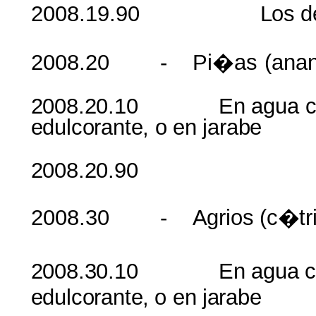
2008.19.90
Los
d
2008.20
-
Pi�as
(
ana
2008.20.10
En
agua
edulcorante
,
o
en
jarabe
2008.20.90 L
2008.30
-
Agrios
(
c�tr
2008.30.10
En
agua
edulcorante
,
o
en
jarabe