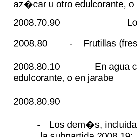
az�car
u
otro
edulcorante
,
o
2008.70.90 Lo
2008.80 -
Frutillas
(
fre
2008.80.10
En
agua
edulcorante
,
o
en
jarabe
2008.80.9
-
Los
dem�s
,
incluid
la
subpartida
2008.19: