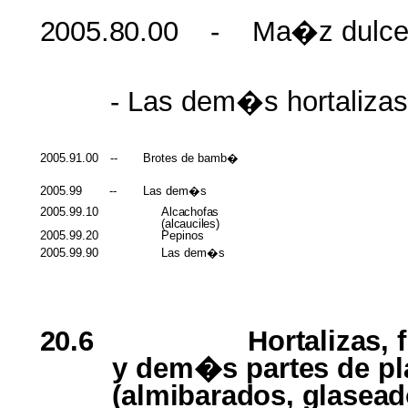
2005.80.00
-
Ma�z
dulc
- Las
dem�s
hortalizas
2005.91.00
--
Brotes
de
bamb�
2005.99
--
Las
dem�s
2005.99.10
Alcachofas
(
alcauciles
)
2005.99.20
Pepinos
2005.99.90
Las
dem�s
20.6
Hortalizas
,
y
dem�s
partes
de
pl
(
almibarados
,
glasead