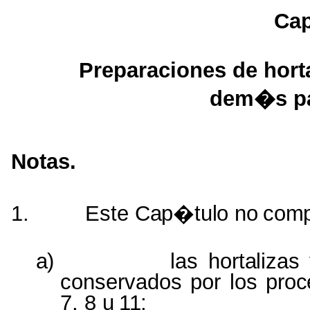
Ca
Preparaciones
de
hort
dem�s
p
Notas
.
1.
Este
Cap�tulo
no
comp
a)
las
hortalizas
conservados
por
los
proc
7, 8 u
11;