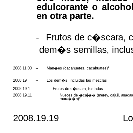
edulcorante
o
alcohol
en
otra
parte.
-
Frutos
de
c�scara
,
dem�s
semillas
,
inclu
2008.11.00
--
Man�es
(
cacahuetes
,
cacahuates
)*
2008.19
--
Los
dem�s
,
incluidas
las
mezclas
2008.19.1
Frutos
de
c�scara
, tostados
2008.19.11
Nueces
de �
caj�
�
(
merey
,
cajuil
,
anacar
mara��n
)*
2008.19.19 Lo