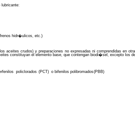
 lubricante:
s
renos hidr�ulicos, etc.)
los aceites crudos) y preparaciones no expresadas ni comprendidas en otra
aceites constituyan el elemento base, que contengan biodi�sel, excepto los 
rfenilos policlorados
(PCT)
o bifenilos polibromados
(PBB)