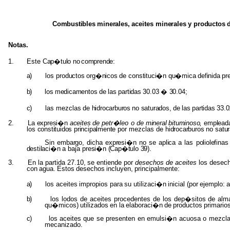
Combustibles minerales,
aceites
minerales
y
productos
Notas.
1.
Este
Cap�tulo
no
comprende:
a)
los
productos org�nicos
de
constituci�n qu�mica definida pr
b)
los
medicamentos
de
las
partidas
30.03
�
30.04;
c)
las
mezclas
de
hidrocarburos
no
saturados,
de
las
partidas
33.0
2.
La
expresi�n
aceites
de petr�leo o de
mineral bituminoso,
emplea
los
constituidos principalmente
por mezclas de
hidrocarburos
no
satu
Sin
embargo,
dicha
expresi�n
no se
aplica
a las
poliolefina
destilaci�n
a baja
presi�n (Cap�tulo 39).
3.
En
la
partida
27.10,
se
entiende
por
desechos
de
aceites
los
desec
con
agua.
Estos
desechos
incluyen,
principalmente:
a)
los
aceites
impropios
para
su
utilizaci�n
inicial
(por
ejemplo:
a
b)
los
lodos de aceites procedentes de los dep�sitos de alma
qu�micos)
utilizados
en
la
elaboraci�n
de
productos
primario
c)
los
aceites que se presenten en emulsi�n acuosa o mezclado
mecanizado.