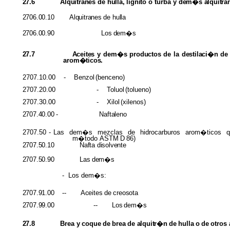
27.6
Alquitranes
de
hulla, lignito
o turba y
dem�s alquitra
2706.00.10 Alquitranes
de
hulla
2706.00.90
Los
dem�s
27.7
Aceites
y dem�s
productos
de la
destilaci�n
de
arom�ticos.
2707.10.00 - Benzol
(benceno)
2707.20.00 - Toluol
(tolueno)
2707.30.00 - Xilol
(xilenos)
2707.40.00
-
Naftaleno
2707.50 - Las dem�s mezclas de hidrocarburos arom�ticos que 
m�todo
ASTM
D
86)
2707.50.10 Nafta disolvente
2707.50.90 Las
dem�s
- Los dem�s:
2707.91.00
--
Aceites
de
creosota
2707.99.00
-- Los
dem�s
27.8
Brea
y
coque
de
brea
de
alquitr�n
de
hulla
o
de
otros