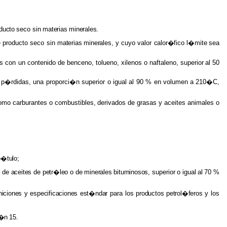
ducto
seco
sin
materias
minerales.
e producto seco sin
materias minerales,
y cuyo valor
calor�fico
l�mite
sea
s con un contenido de benceno, tolueno, xilenos o naftaleno,
superior
al
50
as p�rdidas, una proporci�n superior o igual al 90 % en volumen
a
210�C,
omo
carburantes
o
combustibles,
derivados
de
grasas
y
aceites animales
o
�tulo;
de
aceites
de
petr�leo
o
de
minerales
bituminosos,
superior
o
igual
al
70
%
iniciones
y
especificaciones est�ndar
para los
productos petrol�feros
y los
l�n
15.