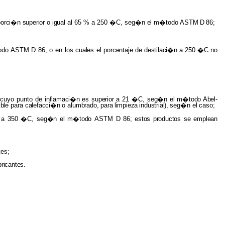
porci�n superior
o
igual
al 65 % a 250 �C, seg�n
el
m�todo
ASTM
D
86;
todo ASTM D
86,
o en los
cuales
el
porcentaje de destilaci�n
a
250
�C
no
)
cuyo punto de
inflamaci�n
es
superior
a 21 �C,
seg�n
el
m�todo Abel-
ible
para
calefacci�n
o
alumbrado,
para
limpieza
industrial),
seg�n
el
caso;
 a 350 �C,
seg�n
el
m�todo
ASTM D
86; estos productos
se
emplean
tes;
bricantes.