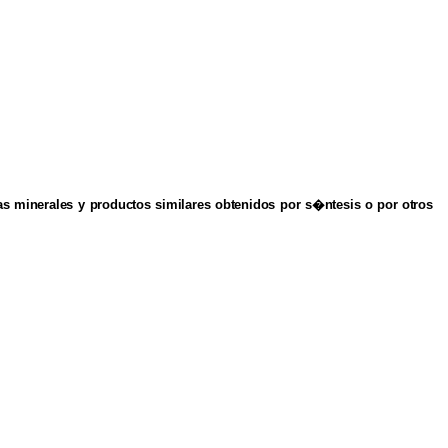
as minerales
y
productos similares obtenidos
por
s�ntesis
o
por
otros