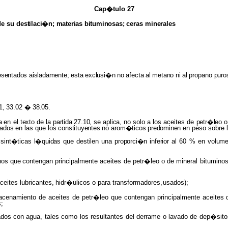
Cap�tulo 27
de su
destilaci�n; materias bituminosas;
ceras
minerales
esentados aisladamente; esta exclusi�n
no
afecta
al
metano
ni
al
propano
puro
1,
33.02
�
38.05.
da
en el
texto
de la
partida 27.10,
se
aplica,
no solo a los aceites de
petr�leo
o
rados
en las que
los constituyentes
no
arom�ticos predominen
en peso sobre 
s sint�ticas l�quidas
que
destilen
una
proporci�n inferior
al 60 % en
volum
hos
que
contengan
principalmente aceites de petr�leo o de mineral bituminos
ceites
lubricantes,
hidr�ulicos
o para transformadores,
usados);
cenamiento de aceites de petr�leo que contengan principalmente aceites de
s;
s con agua, tales como los resultantes del derrame o lavado de dep�sitos