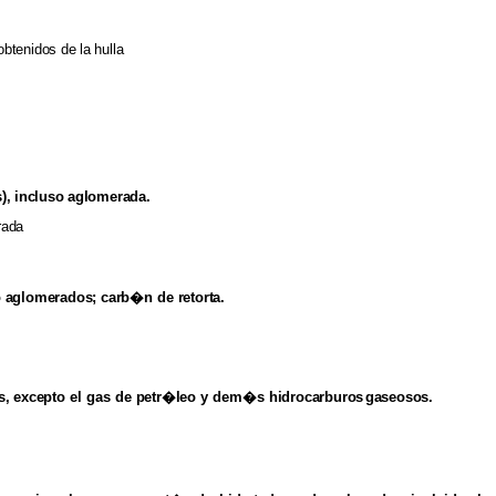
obtenidos
de
la
hulla
),
incluso
aglomerada.
rada
so aglomerados; carb�n
de
retorta.
s,
excepto
el gas de
petr�leo
y dem�s
hidrocarburos
gaseosos.