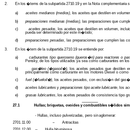
2.
En
los
�tems
de
la
subpartida
2710.19
y
en
la
Nota
complementaria
s
a)
aceites
medianos (medios)
, los aceites
que
destilen
en
volumen
b)
preparaciones
medianas (medias)
,
las
preparaciones
que
cumple
c)
aceites pesados
,
los
aceites
que
destilen
en
volumen, inclu
pueda
ser
determinado
por
este
m�todo;
d)
preparaciones
pesadas
, las preparaciones que cumplen las co
3.
En
los
�tem
de
la
subpartida
2710.19
se
entiende
por:
a)
carburantes
tipo
queroseno (queros�n)
para
reactores
o pa
Pensky,
de los
tipos utilizados
ya sea como
carburantes
en
los
b)
gas�leo (�gasoil�)
,
los
aceites pesados
que
destilen
e
principalmente como
carburante en los
motores
Diesel o como
c
)
fuel
(�fueloil�)
, los aceites pesados,
con
exclusi�n
del
gas�
d)
aceites
lubricantes
y
preparaciones
tipo
aceite
lubricante
,
los
ac
e)
grasas
lubricantes
, los aceites pesados
de consistencia tipo g
27.1
Hullas;
briquetas,
ovoides
y
combustibles
s�lidos
sim
-
Hullas, incluso pulverizadas,
pero sin
aglomerar:
2701.11.00 -- Antracitas
2701.12.00 --
Hulla
bituminosa