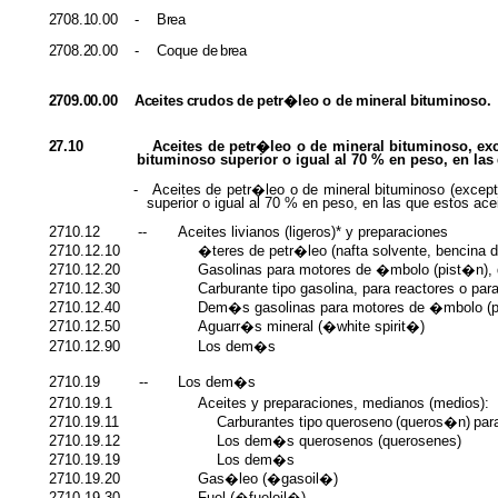
2708.10.00
-
Brea
2708.20.00
- Coque de
brea
2709.00.00 Aceites
crudos
de
petr�leo
o
de
mineral
bituminoso.
27.10
Aceites de petr�leo o de mineral bituminoso, ex
bituminoso superior o igual al 70 % en peso, en
las
-
Aceites de petr�leo o de mineral bituminoso (except
superior o igual al 70 % en peso, en las que estos ac
2710.12
--
Aceites livianos (ligeros)* y preparaciones
2710.12.10
�teres de petr�leo (nafta solvente, bencina 
2710.12.20
Gasolinas para motores de �mbolo (pist�n),
2710.12.30
Carburante tipo gasolina, para reactores o para
2710.12.40
Dem�s gasolinas para motores de �mbolo (p
2710.12.50
Aguarr�s mineral (�white spirit�)
2710.12.90
Los dem�s
2710.19
--
Los dem�s
2710.19.1
Aceites y preparaciones, medianos (medios):
2710.19.11
Carburantes
tipo
queroseno
(queros�n)
par
2710.19.12
Los dem�s querosenos (querosenes)
2710.19.19
Los dem�s
2710.19.20
Gas�leo (�gasoil�)
2710.19.30
Fuel (�fueloil�)