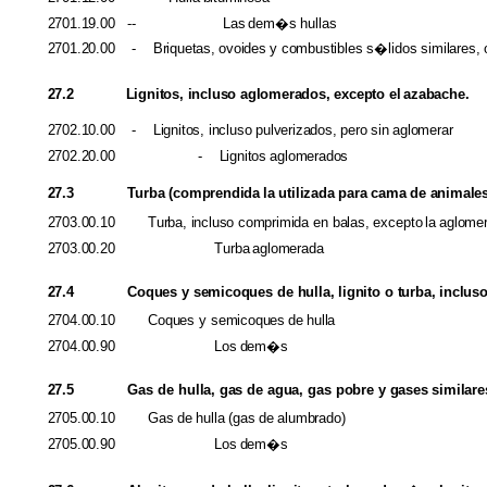
2701.19.00
-- Las
dem�s
hullas
2701.20.00
-
Briquetas,
ovoides
y
combustibles
s�lidos
similares,
27.2
Lignitos, incluso aglomerados, excepto
el
azabache.
2702.10.00
-
Lignitos, incluso pulverizados,
pero
sin
aglomerar
2702.20.00
-
Lignitos
aglomerados
27.3
Turba
(comprendida
la
utilizada
para
cama
de
animales
2703.00.10 Turba, incluso comprimida
en
balas,
excepto
la
aglome
2703.00.20
Turba
aglomerada
27.4
Coques
y
semicoques
de
hulla, lignito
o
turba, inclu
2704.00.10
Coques
y
semicoques
de
hulla
2704.00.90
Los
dem�s
27.5
Gas de
hulla, gas
de
agua,
gas
pobre
y
gases similare
2705.00.10
Gas
de
hulla
(gas
de
alumbrado)
2705.00.90
Los
dem�s