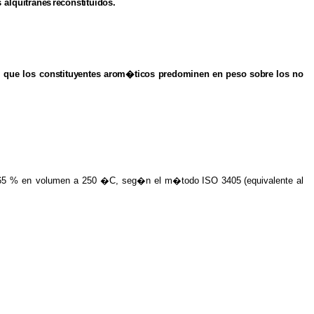
s
alquitranes
reconstituidos.
s que los
constituyentes arom�ticos predominen
en
peso
sobre
los
no
l 65 % en volumen a 250 �C, seg�n el m�todo
ISO
3405
(equivalente
al