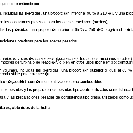
iguiente
se
entiende
por:
, incluidas las p�rdidas,
una
proporci�n inferior
al 90 % a 210 �C y una
pro
n las condiciones previstas
para los
aceites medianos
(medios);
idas las p�rdidas,
una
proporci�n
nferior
al
65 % a 250 �C, seg�n el m�
ndiciones previstas para los aceites
pesados.
ra
turbinas
y
dem�s querosenos (querosenes)
, los aceites medianos (medios
 motores de turbina
o de
reacci�n,
o bien en
otros usos
(por
ejemplo: combust
n
volumen, incluidas
las
p�rdidas,
una
proporci�n superior
o
igual al
85 %
combustible
para
calefacci�n;
leo (�gasoil�), com�nmente utilizados
como
combustibles;
eites
pesados
y
las
preparaciones
pesadas
tipo
aceite,
utilizados
como
lubrican
rasa y las
preparaciones pesadas
de
consistencia
tipo
grasa, utilizados
como
lu
ilares,
obtenidos
de
la
hulla.