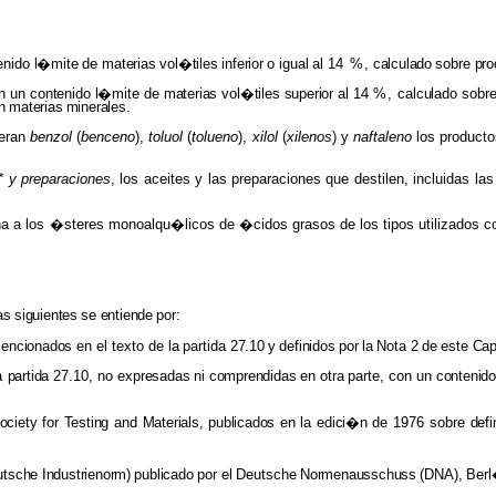
tenido
l�mite
de
materias vol�tiles inferior
o
igual
al
14
%,
calculado
sobre
pro
on un
contenido l�mite
de
materias vol�tiles superior al
14
%,
calculado
sobr
n
materias
minerales.
deran
benzol
(
benceno
),
toluol
(
tolueno
),
xilol
(
xilenos
) y
naftaleno
los producto
)* y preparaciones
, los aceites y las preparaciones que destilen, incluidas l
na a los �steres monoalqu�licos de �cidos
grasos
de
los
tipos
utilizados
c
as
siguientes
se
entiende
por:
 mencionados
en el texto de
la
partida
27.10
y
definidos
por
la
Nota
2
de
este
Cap
la
partida
27.10, no
expresadas ni comprendidas
en
otra
parte,
con
un
contenido
ociety
for
Testing
and
Materials, publicados
en la
edici�n
de 1976 sobre
def
utsche
Industrienorm)
publicado
por el
Deutsche
Normenausschuss
(DNA),
Ber