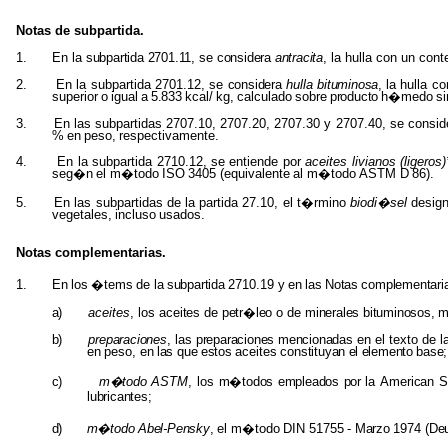
Notas de subpartida.
1.
En la
subpartida
2701.11,
se
considera
antracita
,
la hulla con un con
2.
En la subpartida
2701.12, se
considera
hulla
bituminosa
,
la hulla c
superior
o
igual
a
5.833
kcal/
kg,
calculado
sobre
producto
h�medo
si
3.
En las subpartidas 2707.10, 2707.20, 2707.30 y 2707.40, se consi
%
en
peso,
respectivamente.
4.
En la subpartida 2710.12, se entiende por
aceites livianos (ligeros
seg�n
el
m�todo
ISO
3405
(equivalente
al
m�todo
ASTM
D
86).
5.
En las subpartidas de la partida 27.10, el t�rmino
biodi�sel
desig
vegetales,
incluso
usados.
Notas complementarias.
1.
En
los
�tems
de
la
subpartida
2710.19
y
en
las
Notas
complementari
a)
aceites
, los
aceites
de
petr�leo
o de
minerales bituminosos,
b)
preparaciones
,
las
preparaciones mencionadas
en el texto de 
en
peso,
en
las
que
estos
aceites
constituyan
el
elemento
base;
c)
m�todo
ASTM
, los
m�todos empleados por
la
American
S
lubricantes;
d)
m�todo
Abel-Pensky
,
el
m�todo
DIN
51755
-
Marzo
1974
(De