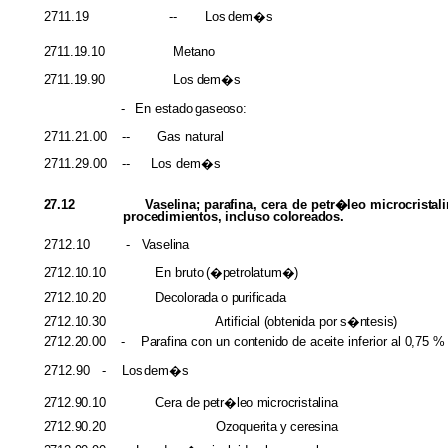
2711.19
-- Los
dem�s
2711.19.10 Metano
2711.19.90 Los
dem�s
-
En
estado
gaseoso:
2711.21.00
--
Gas natural
2711.29.00
--
Los dem�s
27.12
Vaselina; parafina,
cera de
petr�leo microcristal
procedimientos,
incluso
coloreados.
2712.10
-
Vaselina
2712.10.10
En bruto
(�petrolatum�)
2712.10.20 Decolorada
o
purificada
2712.10.30 Artificial (obtenida
por
s�ntesis)
2712.20.00
-
Parafina
con un
contenido
de
aceite
inferior al
0
,75
%
2712.90
- Los
dem�s
2712.90.10
Cera de
petr�leo
microcristalina
2712.90.20 Ozoquerita
y
ceresina