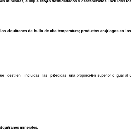
nes minerales, aunque
est�n
deshidratados
o
descabezados, incluidos
lo
 los
alquitranes
de hulla de
alta
temperatura; productos an�logos
en lo
destilen, incluidas las p�rdidas, una proporci�n superior o igual a
alquitranes
minerales.