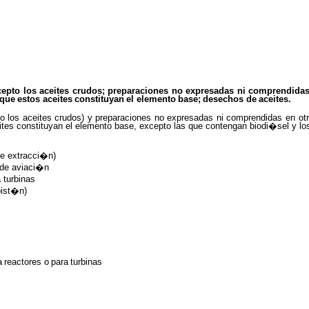
cepto los aceites crudos; preparaciones no expresadas ni comprendidas 
que
estos
aceites
constituyan
el
elemento
base;
desechos
de
aceites.
o los aceites crudos) y preparaciones no expresadas ni comprendidas en otr
eites constituyan el elemento base, excepto las que contengan biodi�sel y l
de extracci�n)
 de aviaci�n
 turbinas
ist�n)
a
reactores
o
para
turbinas