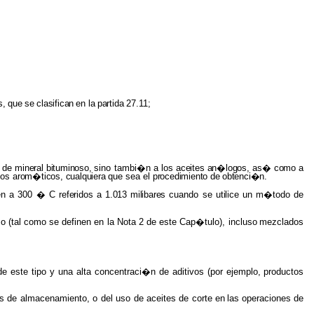
s,
que
se
clasifican
en
la
partida
27.11;
 de
mineral bituminoso,
sino tambi�n a los
aceites an�logos,
as�
como
a
los
arom�ticos, cualquiera
que sea
el procedimiento
de
obtenci�n.
en
a 300 � C
referidos
a
1.013 milibares
cuando se
utilice un
m�todo de
o (
tal
como se definen en la Nota 2 de este Cap�tulo), incluso
mezclados
 este tipo y una alta concentraci�n de aditivos (por ejemplo,
productos
 de almacenamiento, o del uso de aceites de corte
en
las
operaciones
de