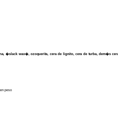
ina,
�slack wax�,
ozoquerita,
cera de
lignito, cera
de
turba, dem�s cer
en
peso