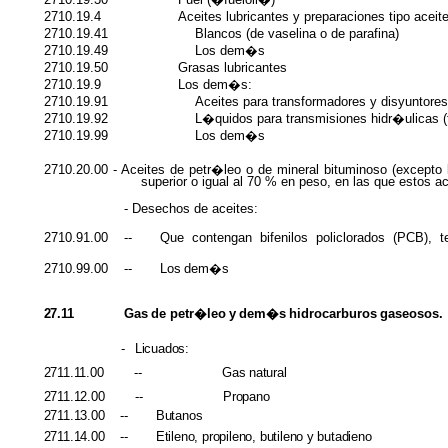
2710.19.4
Aceites lubricantes y preparaciones tipo aceite
2710.19.41
Blancos (de vaselina o de parafina)
2710.19.49
Los dem�s
2710.19.50
Grasas lubricantes
2710.19.9
Los dem�s:
2710.19.91
Aceites para transformadores y disyuntore
2710.19.92
L�quidos para transmisiones hidr�ulicas (f
2710.19.99
Los dem�s
2710.20.00 - Aceites de petr�leo o de mineral bituminoso (excepto 
superior o igual al 70 % en peso, en las que estos 
- Desechos de aceites:
2710.91.00 -- Que
contengan
bifenilos policlorados (PCB), te
2710.99.00 -- Los
dem�s
27.11
Gas
de
petr�leo
y
dem�s
hidrocarburos
gaseosos.
-
Licuados:
2711.11.00
--
Gas
natural
2711.12.00
--
Propano
2711.13.00
--
Butanos
2711.14.00
--
Etileno, propileno, butileno
y
butadieno