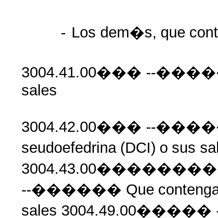
-
Los
dem�s,
que
con
3004.41.00��� --���
sales
3004.42.00��� --���
seudoefedrina
(DCI)
o
sus
sa
3004.43.00�����
--������ Que
conteng
sales 3004.49.00����� -