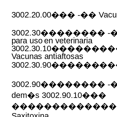
3002.20.00���
-�� Vacu
3002.30�������� -��
para
uso
en
veterinaria
3002.30.10�����
Vacunas
antiaftosas
3002.30.90������
3002.90�������� -�
dem�s 3002.90.10���
�������������
Saxitoxina