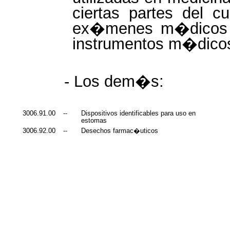
ciertas partes del c
ex�menes m�dicos o
instrumentos m�dico
- Los dem�s:
3006.91.00
--
Dispositivos identificables para uso en
estomas
3006.92.00
--
Desechos farmac�uticos