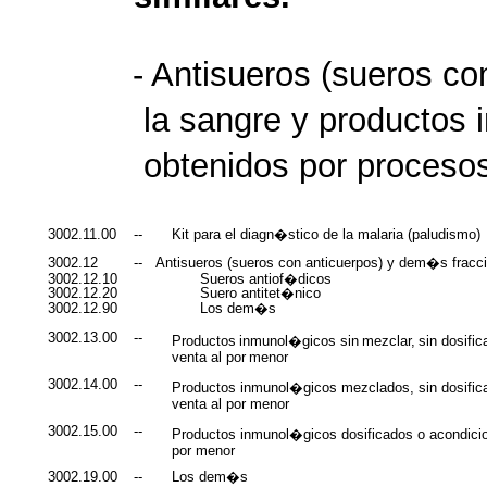
- Antisueros (sueros c
la sangre y productos
obtenidos por proceso
3002.11.00
--
Kit para el diagn�stico de la malaria (paludismo)
3002.12
--
Antisueros (sueros con anticuerpos) y dem�s fracci
3002.12.10
Sueros antiof�dicos
3002.12.20
Suero antitet�nico
3002.12.90
Los dem�s
3002.13.00
--
Productos
inmunol�gicos
sin
mezclar,
sin
dosific
venta al por
menor
3002.14.00
--
Productos inmunol�gicos mezclados, sin dosificar
venta al por menor
3002.15.00
--
Productos inmunol�gicos dosificados o acondicio
por menor
3002.19.00
--
Los dem�s