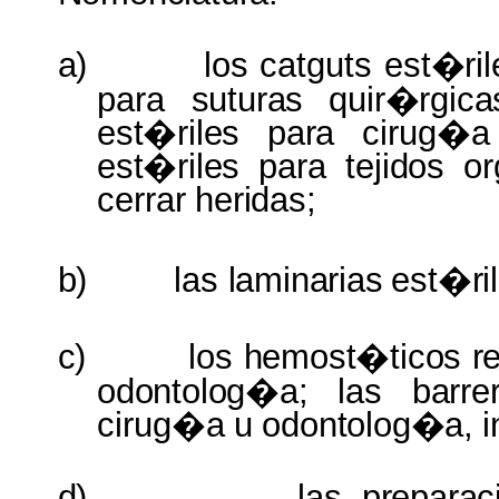
a)
los catguts
est�ri
para
suturas quir�rgica
est�riles para
cirug�
est�riles
para
tejidos o
cerrar
heridas;
b)
las
laminarias
est�ril
c)
los
hemost�ticos re
odontolog�a;
las
barre
cirug�a
u
odontolog�a,
i
d)
las
preparac