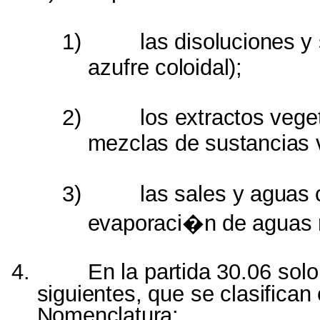
1)
las
disoluciones
y
azufre
coloidal);
2)
los
extractos
vege
mezclas
de
sustancias
3)
las
sales
y
aguas
evaporaci�n
de
aguas
4.
En
la
partida
30.06
solo
siguientes,
que
se
clasifican
Nomenclatura: