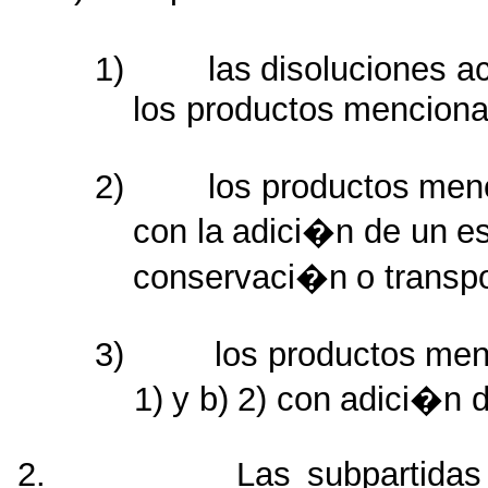
1)
las
disoluciones
a
los
productos
mencion
2)
los
productos
men
con
la
adici�n
de
un
es
conservaci�n
o
transpo
3)
los
productos
men
1)
y
b)
2)
con
adici�n
2.
Las
subpartidas