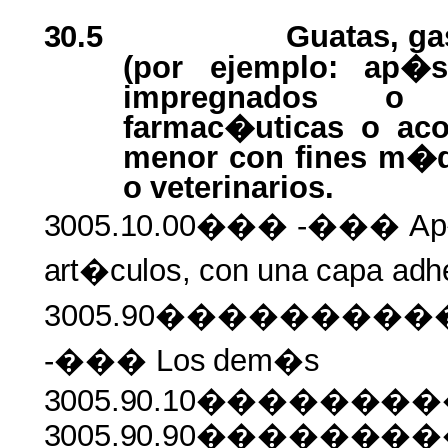
30.5
Guatas, ga
(por ejemplo: ap�si
impregnados o r
farmac�uticas o aco
menor con fines m�d
o
veterinarios.
3005.10.00���
-���
Ap
art�culos,
con
una
capa
adh
3005.90��������
-��� Los
dem�s
3005.90.10������
3005.90.90������