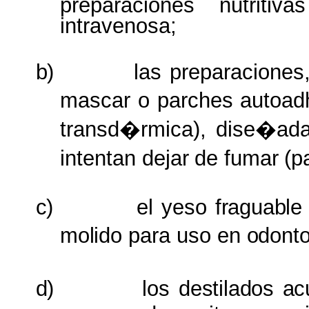
preparaciones nutritivas
intravenosa;
b)
las preparacione
mascar o parches autoad
transd�rmica), dise�ada
intentan dejar
de
fumar
(p
c)
el yeso
fraguable
molido
para uso en
odont
d)
los
destilados a