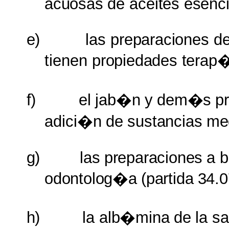
acuosas
de
aceites esenc
e)
las
preparaciones
d
tienen
propiedades terap
f)
el
jab�n
y
dem�s
p
adici�n
de
sustancias
me
g)
las
preparaciones
a
b
odontolog�a
(partida
34.0
h)
la
alb�mina
de
la
sa