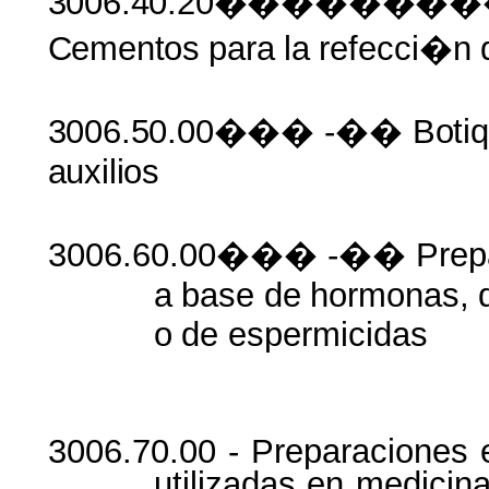
3006.40.20�����
Cementos
para
la
refecci�n
3006.50.00���
-��
Boti
auxilios
3006.60.00��� -�� Prepa
a
base
de
hormonas,
o
de
espermicidas
3006.70.00 - Preparaciones 
utilizadas en medicin