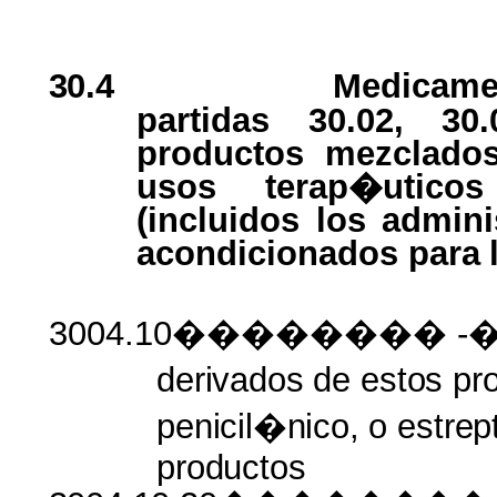
30.4
Medicamen
partidas 30.02, 30
productos mezclados
usos terap�uticos
(incluidos los admin
acondicionados
para
3004.10�������� -�
derivados
de
estos pr
penicil�nico,
o
estrep
productos