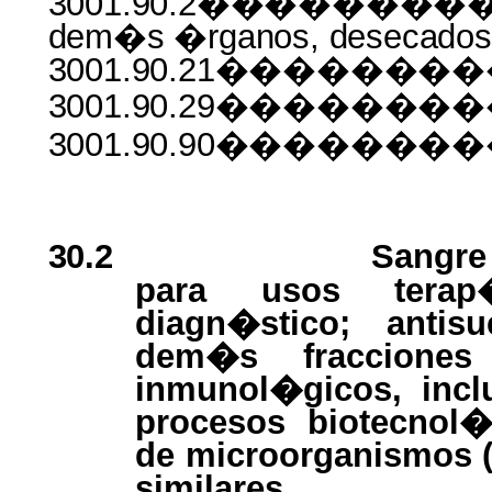
3001.90.2���������
dem�s �rganos, desecados
3001.90.21�������
3001.90.29������
3001.90.90������
30.2
Sangre
para usos terap�
diagn�stico; antis
dem�s fraccione
inmunol�gicos, incl
procesos biotecnol�g
de microorganismos 
similares.