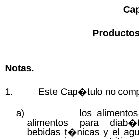
Ca
Producto
Notas.
1.
Este
Cap�tulo
no
comp
a)
los alimentos
alimentos para diab�t
bebidas t�nicas y el agu