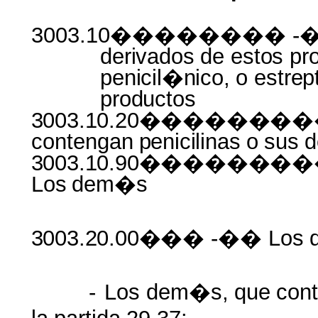
3003.10�������� -�
derivados
de
estos pr
penicil�nico,
o
estrep
productos
3003.10.20������
contengan
penicilinas
o
sus
d
3003.10.90�����
Los
dem�s
3003.20.00���
-�� Los
-
Los
dem�s,
que
con