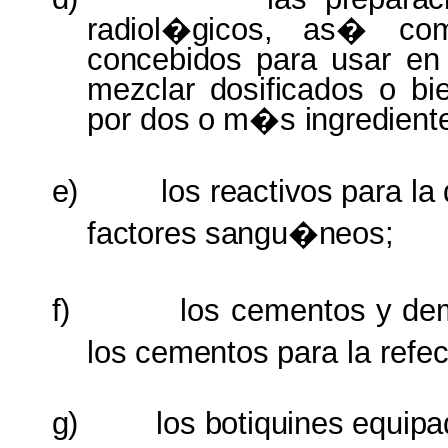
radiol�gicos,
as� co
concebidos
para usar e
mezclar dosificados
o bi
por
dos
o
m�s
ingredient
e)
los
reactivos
para
la
factores
sangu�neos;
f)
los cementos y
de
los cementos
para la
refe
g)
los
botiquines equip