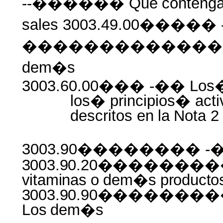
--������ Que
conteng
sales 3003.49.00����� -
��������������
dem�s
3003.60.00��� -�� Los
los� principios� act
descritos
en
la
Nota
2
3003.90�������� -�
3003.90.20������
vitaminas
o
dem�s
producto
3003.90.90�����
Los
dem�s