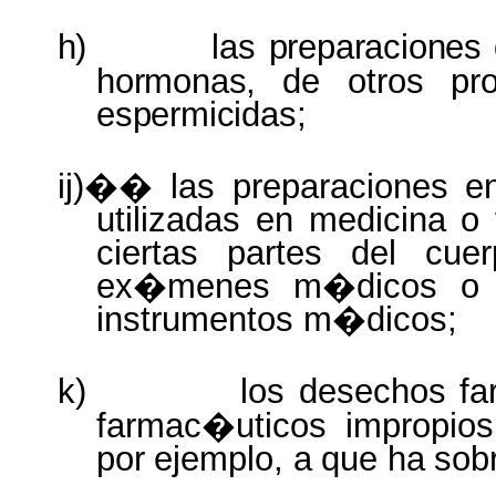
h)
las
preparaciones
hormonas,
de otros
pr
espermicidas;
ij)�� las preparaciones e
utilizadas en medicina o
ciertas partes del cue
ex�menes m�dicos
o
instrumentos
m�dicos;
k)
los
desechos
fa
farmac�uticos
impropios
por
ejemplo,
a
que
ha
sob