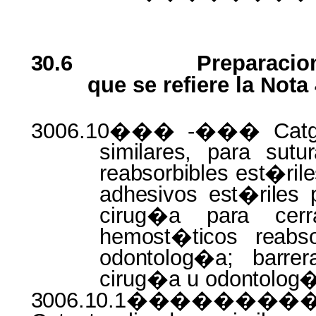
30.6
Preparacio
que se refiere la Nota
3006.10��� -��� Cat
similares, para sutu
reabsorbibles est�ril
adhesivos est�riles 
cirug�a
para
ce
hemost�ticos reabs
odontolog�a; barrer
cirug�a u
odontolog
3006.10.1�������