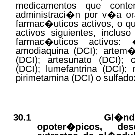
medicamentos
que
conte
administraci�n por v�a ora
farmac�uticos activos, o qu
activos siguientes, inclus
farmac�uticos activos:
amodiaquina (DCI); artem�t
(DCI); artesunato (DCI); c
(DCI); lumefantrina (DCI);
pirimetamina
(DCI)
o
sulfado
30.1
Gl�nd
opoter�picos, des