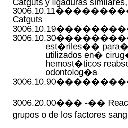
Catguts
y
ligaduras
similares,
3006.10.11����
Catguts
3006.10.19������
3006.10.30��������
est�riles��
para
utilizados
en� ciru
hemost�ticos
reabso
odontolog�a
3006.10.90������
3006.20.00���
-��
Reac
grupos
o
de
los
factores
san