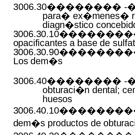
3006.30�������� -
para�
ex�menes� ra
diagn�stico
concebid
3006.30.10����������
opacificantes
a
base
de
sulfa
3006.30.90�����
Los
dem�s
3006.40�������� -
obturaci�n dental; c
huesos
3006.40.10��������
dem�s productos
de
obtura