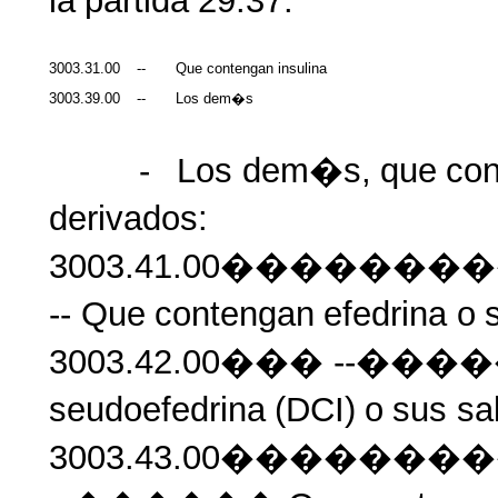
la
partida
29.37:
3003.31.00
--
Que contengan insulina
3003.39.00
--
Los dem�s
-
Los
dem�s,
que
co
derivados:
3003.41.00�����
-- Que
contengan
efedrina
o
3003.42.00��� --���
seudoefedrina
(DCI)
o
sus
sa
3003.43.00�����