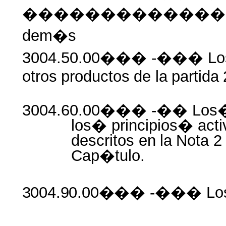
��������������
dem�s
3004.50.00��� -��� Lo
otros
productos
de
la
partida
3004.60.00��� -�� Los
los� principios� act
descritos
en
la
Nota
2
Cap�tulo.
3004.90.00���
-��� Lo