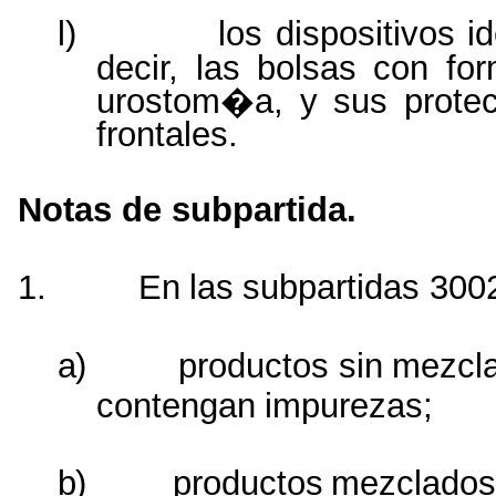
l)
los dispositivos 
decir, las bolsas con f
urostom�a,
y
sus
prote
frontales.
Notas de subpartida.
1.
En
las
subpartidas
300
a)
productos
sin
mezcla
contengan
impurezas;
b)
productos
mezclados