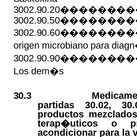
3002.90.20������
3002.90.50������
3002.90.60������
origen
microbiano
para
diagn
3002.90.90�����
Los
dem�s
30.3
Medicamen
partidas 30.02, 30
productos mezclados
terap�uticos o pr
acondicionar para la 