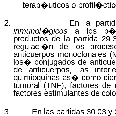
terap�uticos
o
profil�cti
2.
En la part
inmunol�gicos
a los
p�
productos
de la partida 29
regulaci�n
de
los proce
anticuerpos monoclonales 
los� conjugados
de anticu
de
anticuerpos, las inter
quimioquinas
as�
como cier
tumoral (TNF), factores
de
factores estimulantes
de
colo
3.
En
las
partidas
30.03
y