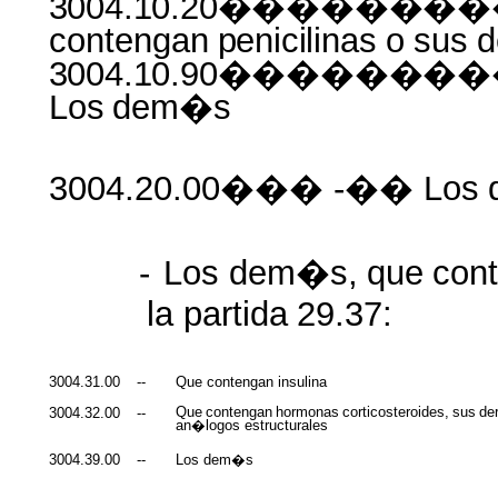
3004.10.20������
contengan
penicilinas
o
sus
d
3004.10.90�����
Los
dem�s
3004.20.00��� -�� Los
-
Los
dem�s,
que
con
la
partida
29.37:
3004.31.00
--
Que contengan insulina
Que
contengan
hormonas
corticosteroides,
sus
de
3004.32.00
--
an�logos estructurales
3004.39.00
--
Los dem�s