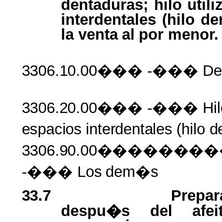
dentaduras; hilo util
interdentales
(hilo
den
la
venta
al
por
menor.
3306.10.00���
-���
De
3306.20.00���
-��� Hil
espacios
interdentales
(hilo
d
3306.90.00�����
-��� Los
dem�s
33.7
Prepar
despu�s del afeit