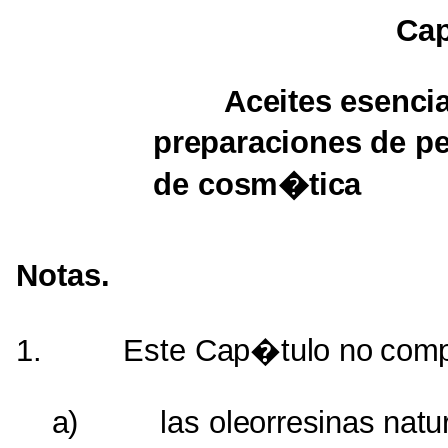
Cap
Aceites esenci
preparaciones
de
p
de
cosm�tica
Notas.
1.
Este
Cap�tulo
no
comp
a)
las
oleorresinas
natu