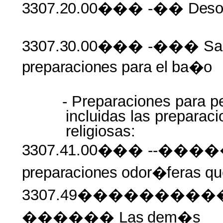
3307.20.00���
-��
Deso
3307.30.00���
-��� Sa
preparaciones
para
el
ba�o
- Preparaciones para p
incluidas las prepara
religiosas:
3307.41.00���
--���
preparaciones
odor�feras
qu
3307.49���������
������ Las
dem�s