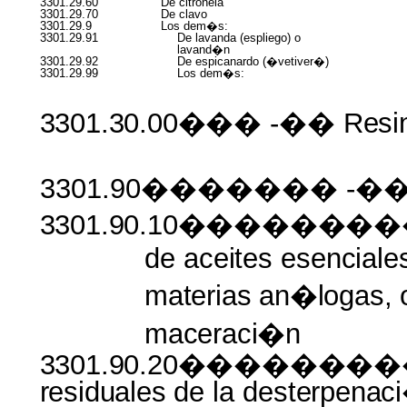
3301.29.60
De citronela
3301.29.70
De clavo
3301.29.9
Los dem�s:
3301.29.91
De lavanda (espliego) o
lavand�n
3301.29.92
De espicanardo (�vetiver�)
3301.29.99
Los dem�s:
3301.30.00���
-��
Resi
3301.90������� -��
3301.90.10����������
de
aceites
esenciale
materias an�logas, 
maceraci�n
3301.90.20�����������
residuales
de la
desterpena