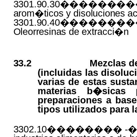
3301.90.30���������
arom�ticos
y
disoluciones
a
3301.90.40�����
Oleorresinas
de
extracci�n
33.2
Mezclas d
(incluidas las disolu
varias de estas susta
materias b�sicas 
preparaciones a base
tipos
utilizados
para
l
3302.10��������
-