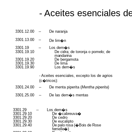
- Aceites esenciales de
3301.12.00
--
De naranja
3301.13.00
--
De lim�n
3301.19
--
Los dem�s
3301.19.10
De
cidra;
de toronja o
pomelo;
de
mandarina
3301.19.20
De bergamota
3301.19.30
De lima
3301.19.90
Los dem�s
- Aceites esenciales, excepto los de agrios
(c�tricos):
3301.24.00
--
De menta piperita (
Mentha piperita
)
3301.25.00
--
De las dem�s mentas
3301.29
--
Los dem�s
3301.29.10
De �cabreuva�
3301.29.20
De cedro
3301.29.30
De eucalipto
3301.29.40
De
palo
rosa
(�Bois
de
Rose
femelle�)