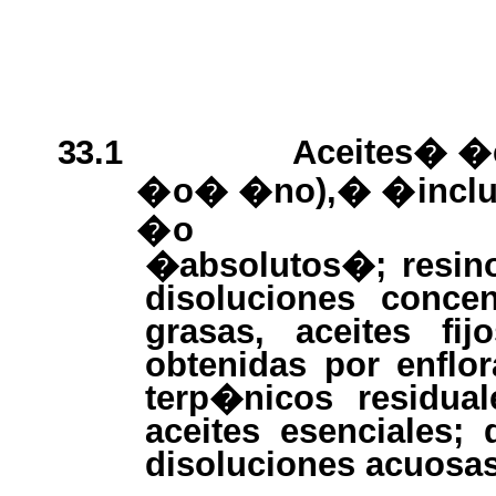
33.1
Aceites�
�
�
o�
�
no),�
�
incl
�
o
�absolutos�; resino
disoluciones conce
grasas, aceites fi
obtenidas por enfl
terp�nicos residua
aceites esenciales;
disoluciones acuosas