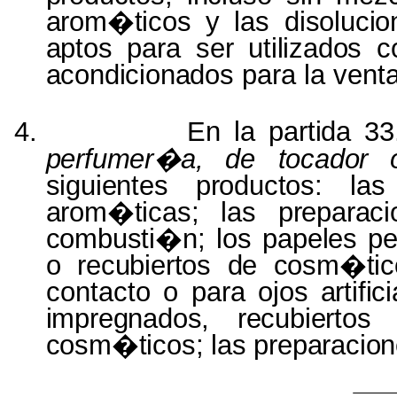
arom�ticos
y las
disoluci
aptos
para ser
utilizados
c
acondicionados
para la vent
4.
En la
partida 3
perfumer�a,
de
tocador
siguientes productos: la
arom�ticas;
las
preparac
combusti�n;
los
papeles p
o
recubiertos de cosm�ti
contacto o para
ojos artific
impregnados, recubierto
cosm�ticos; las preparacio