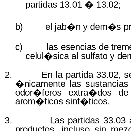
partidas
13.01
�
13.02;
b)
el
jab�n
y
dem�s
p
c)
las
esencias
de
trem
celul�sica
al
sulfato
y
de
2.
En la partida
33.02,
s
�nicamente
las
sustancia
odor�feros
extra�dos
de
arom�ticos
sint�ticos.
3.
Las partidas
33.03 
productos, incluso
sin mezc