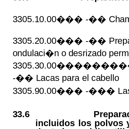
3305.10.00���
-��
Cha
3305.20.00���
-��
Prep
ondulaci�n
o
desrizado
perm
3305.30.00�����
-��
Lacas
para el
cabello
3305.90.00���
-��� La
33.6
Preparac
incluidos los polvos 