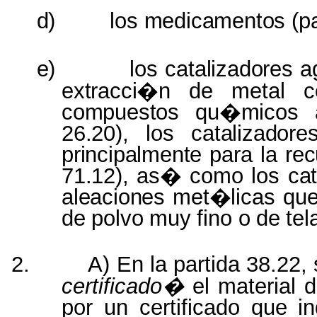
d)
los
medicamentos (pa
e)
los
catalizadores 
extracci�n
de
metal
compuestos qu�micos
26.20),
los
catalizador
principalmente
para la
re
71.12), as� como
los
ca
aleaciones met�licas
qu
de
polvo
muy
fino
o
de
tel
2.
A) En la partida 38.22,
certificado�
el material
por un certificado que i