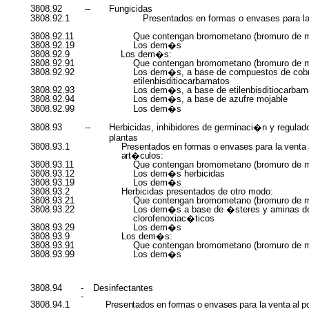
3808.92
--
Fungicidas
3808.92.1
Presentados en formas o envases para la
3808.92.11
Que contengan bromometano (bromuro de m
3808.92.19
Los dem�s
3808.92.9
Los dem�s:
3808.92.91
Que contengan bromometano (bromuro de m
3808.92.92
Los dem�s, a base de compuestos de cobr
etilenbisditiocarbamatos
3808.92.93
Los dem�s, a base de etilenbisditiocarbam
3808.92.94
Los dem�s, a base de azufre mojable
3808.92.99
Los dem�s
3808.93
--
Herbicidas, inhibidores de germinaci�n y regulado
plantas
Presentados
en
formas
o
envases
para
la
venta
3808.93.1
art�culos:
3808.93.11
Que contengan bromometano (bromuro de m
3808.93.12
Los dem�s herbicidas
3808.93.19
Los dem�s
3808.93.2
Herbicidas presentados de otro modo:
3808.93.21
Que contengan bromometano (bromuro de m
3808.93.22
Los dem�s a base de �steres y aminas d
clorofenoxiac�ticos
3808.93.29
Los dem�s
3808.93.9
Los dem�s:
3808.93.91
Que contengan bromometano (bromuro de m
3808.93.99
Los dem�s
3808.94
-
Desinfectantes
-
3808.94.1
Presentados
en
formas
o
envases
para
la
venta
al
p