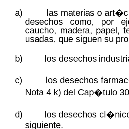
a)
las
materias
o
art�c
desechos como,
por
e
caucho,
madera, papel, te
usadas,
que
siguen
su
pro
b)
los desechos
industri
c)
los
desechos
farmac
Nota
4
k)
del
Cap�tulo
30
d)
los
desechos
cl�nic
siguiente.