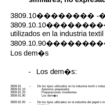
3809.10�������� -��
3809.10.10������
utilizados
en
la
industria
textil
3809.10.90�����
Los
dem�s
-
Los
dem�s:
3809.91
--
De los tipos utilizados en la industria textil o indu
3809.91.10
Aprestos preparados
3809.91.20
Preparaciones mordientes
3809.91.90
Los dem�s
3809.92.00
--
De los tipos
utilizados
en la
industria
del
papel
o
i