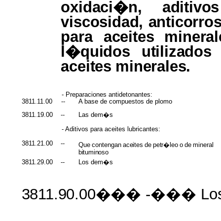
oxidaci�n, aditiv
viscosidad, anticorro
para
aceites minera
l�quidos utilizado
aceites
minerales.
- Preparaciones antidetonantes:
3811.11.00
--
A base de compuestos de plomo
3811.19.00
--
Las dem�s
- Aditivos para aceites lubricantes:
3811.21.00
--
Que
contengan
aceites
de
petr�leo
o
de
mineral
bituminoso
3811.29.00
--
Los dem�s
3811.90.00���
-��� Lo