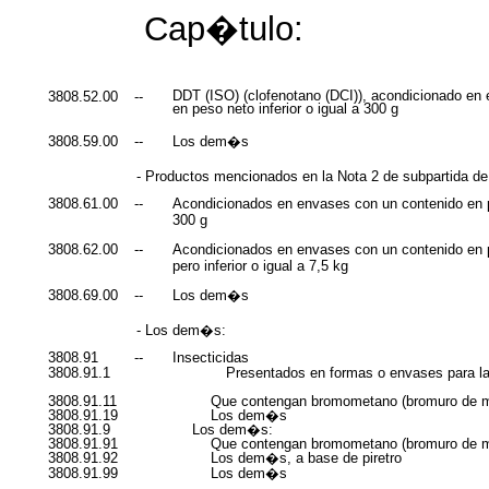
Cap�tulo:
DDT (ISO) (clofenotano (DCI)), acondicionado en
3808.52.00
--
en peso neto inferior o igual a 300 g
3808.59.00
--
Los dem�s
- Productos mencionados en la Nota 2 de subpartida d
3808.61.00
--
Acondicionados en envases con un contenido en pe
300 g
3808.62.00
--
Acondicionados en envases con un contenido en p
pero inferior o igual a 7,5 kg
3808.69.00
--
Los dem�s
- Los dem�s:
3808.91
--
Insecticidas
3808.91.1
Presentados en formas o envases para la
3808.91.11
Que contengan bromometano (bromuro de m
3808.91.19
Los dem�s
3808.91.9
Los dem�s:
3808.91.91
Que contengan bromometano (bromuro de m
3808.91.92
Los dem�s, a base de piretro
3808.91.99
Los dem�s