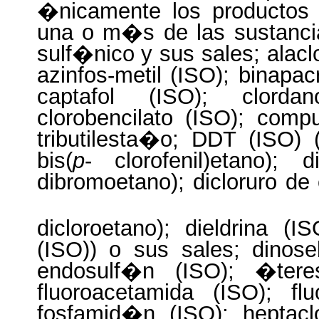
�nicamente los productos 
una o m�s de las sustancia
sulf�nico y sus sales; alaclo
azinfos-metil (ISO); binapacr
captafol (ISO); clorda
clorobencilato (ISO); com
tributilesta�o; DDT (ISO) (c
bis(
p
- clorofenil)etano);
d
dibromoetano);
dicloruro
de
dicloroetano); dieldrina (IS
(ISO)) o sus sales; dinos
endosulf�n (ISO); �tere
fluoroacetamida (ISO); flu
fosfamid�n (ISO); heptacl