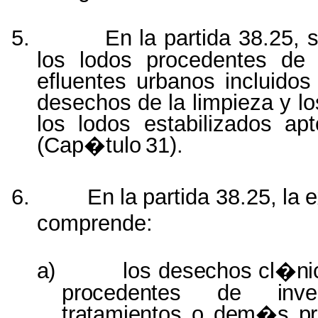
5.
En la partida 38.25, 
los lodos procedentes de
efluentes urbanos incluidos
desechos de la limpieza y lo
los lodos estabilizados ap
(Cap�tulo
31).
6.
En
la
partida
38.25,
la
e
comprende:
a)
los
desechos cl�nic
procedentes
de
inv
tratamientos
o
dem�s pro