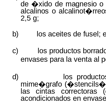
de �xido de
magnesio
o
alcalinos
o
alcalinot�rreo
2,5
g;
b)
los
aceites
de
fusel;
e
c)
los
productos
borrad
envases
para
la
venta
al
p
d)
los
product
mime�grafo (�stencils�)
las
cintas
correctoras
acondicionados
en
envas