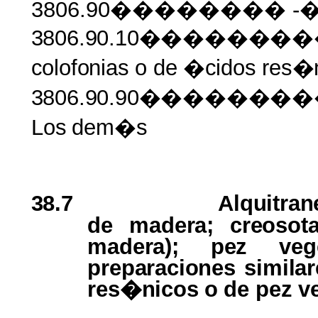
3806.90�������� -�
3806.90.10���������
colofonias
o de
�cidos
res�
3806.90.90�����
Los
dem�s
38.7
Alquitra
de
madera; creoso
madera); pez ve
preparaciones similar
res�nicos
o
de
pez
v