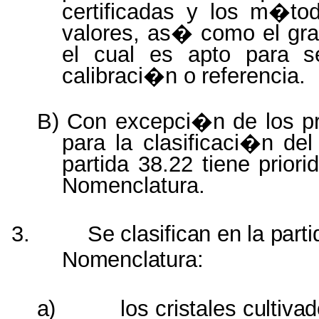
certificadas y los m�tod
valores, as� como el gra
el
cual
es
apto
para
s
calibraci�n
o
referencia.
B) Con excepci�n de los p
para la clasificaci�n del 
partida 38.22 tiene priori
Nomenclatura.
3.
Se
clasifican
en
la
parti
Nomenclatura:
a)
los
cristales cultiva