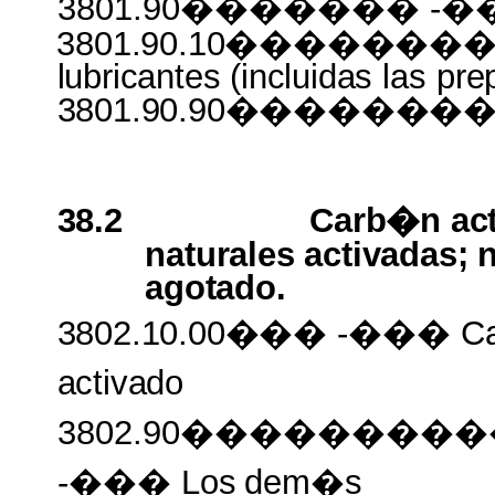
3801.90������� -��
3801.90.10���������
lubricantes (incluidas
las
pre
3801.90.90������
38.2
Carb�n act
naturales activadas;
agotado.
3802.10.00���
-��� C
activado
3802.90�������
-��� Los
dem�s