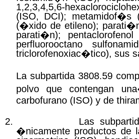
1,2,3,4,5,6-hexaclorociclohe
(ISO, DCI); metamidof�s (
(�xido de etileno); parati�n
parati�n); pentaclorofeno
perfluorooctano sulfonam
triclorofenoxiac�tico), sus 
La subpartida 3808.59 comp
polvo que contengan una
carbofurano (ISO) y de thira
2.
Las subparti
�nicamente productos de la