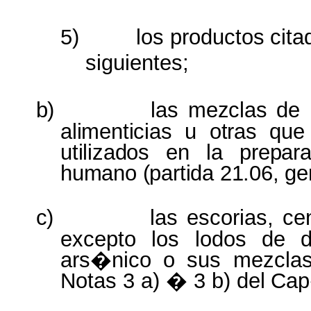
5)
los
productos
cita
siguientes;
b)
las
mezclas
de
alimenticias
u
otras
qu
utilizados
en la
prepa
humano (partida 21.06, ge
c)
las escorias, ce
excepto los lodos de d
ars�nico o sus mezclas
Notas 3 a) � 3 b) del
Cap