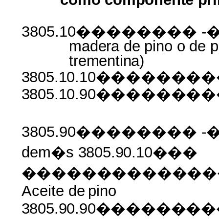
3805.10�������� 
madera
de
pino
o
de
p
trementina)
3805.10.10��������
3805.10.90������
3805.90�������� -�
dem�s
3805.90.10���
�������������
Aceite de
pino
3805.90.90������