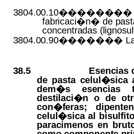
3804.00.10�������
fabricaci�n�
de
pas
concentradas
(lignosul
3804.00.90�������
L
38.5
Esencias
de pasta
celul�sica
dem�s
esencias 
destilaci�n
o
de
ot
con�feras;
dipente
celul�sica
al
bisulfit
paracimenos
en brut
como
componente
pri