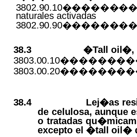
3802.90.10����������
naturales
activadas
3802.90.90������
38.3
�Tall oil�,
3803.00.10������
3803.00.20������
38.4
Lej�as res
de
celulosa, aunque 
o
tratadas qu�micamen
excepto
el
�tall
oil�