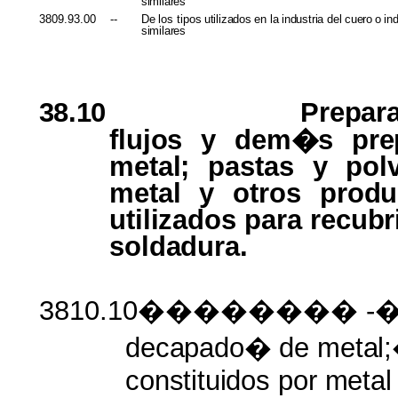
similares
3809.93.00
--
De
los
tipos
utilizados
en
la
industria
del
cuero
o
in
similares
38.10
Prepar
flujos
y
dem�s prep
metal;
pastas y
pol
metal
y otros
produ
utilizados
para
recubr
soldadura.
3810.10�������� -
decapado�
de
metal
constituidos
por
meta