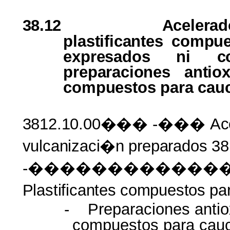
38.12
Acelera
plastificantes comp
expresados
ni
c
preparaciones antiox
compuestos
para
cau
3812.10.00���
-���
Ac
vulcanizaci�n
preparados
3
-������������
Plastificantes
compuestos
pa
-
Preparaciones anti
compuestos para cauc