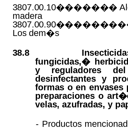
3807.00.10������� Alqu
madera
3807.00.90�����
Los
dem�s
38.8
Insecticida
fungicidas,� herbici
y
reguladores
d
desinfectantes
y
pro
formas
o en
envases
preparaciones
o
art�
velas, azufradas,
y
pa
-
Productos
mencionad