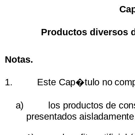
Cap
Productos diversos 
Notas.
1.
Este
Cap�tulo
no
comp
a)
los
productos
de
con
presentados
aisladamente