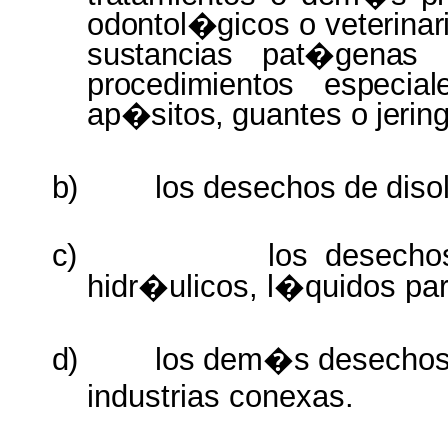
odontol�gicos
o
veterinar
sustancias pat�genas
procedimientos
especial
ap�sitos,
guantes
o
jerin
b)
los
desechos
de
diso
c)
los desecho
hidr�ulicos, l�quidos par
d)
los
dem�s
desecho
industrias
conexas.