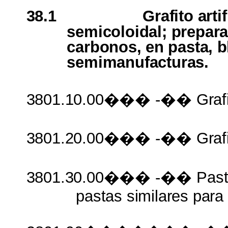
38.1
Grafito arti
semicoloidal; prepar
carbonos,
en
pasta,
b
semimanufacturas.
3801.10.00���
-��
Graf
3801.20.00���
-��
Graf
3801.30.00���
-�� Pas
pastas similares para