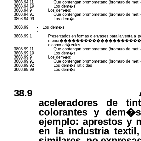
3808.94.11
Que contengan bromometano (bromuro de metil
3808.94.19
Los dem�s
3808.94.9
Los dem�s:
3808.94.91
Que contengan bromometano (bromuro de metil
3808.94.99
Los dem�s
3808.99
-
Los dem�s
-
3808.99.1
Presentados
en
formas
o
envases
para
la
venta
al
p
menor������������������
o
como art�culos:
3808.99.11
Que contengan bromometano (bromuro de metil
3808.99.19
Los dem�s
3808.99.9
Los dem�s:
3808.99.91
Que contengan bromometano (bromuro de metil
3808.99.92
Los dem�s raticidas
3808.99.99
Los dem�s
38.9
aceleradores
de
ti
colorantes
y dem�
ejemplo: aprestos
y
en la
industria texti
similares,
no
expresa