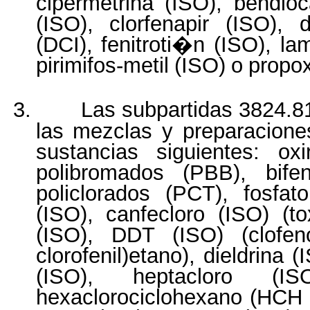
cipermetrina (ISO), bendioca
(ISO), clorfenapir (ISO), 
(DCI), fenitroti�n (ISO), la
pirimifos-metil
(ISO)
o
propo
3.
Las subpartidas 3824.
las mezclas y preparacion
sustancias siguientes: oxi
polibromados (PBB), bifeni
policlorados (PCT), fosfato
(ISO), canfecloro (ISO) (t
(ISO), DDT (ISO) (clofenot
clorofenil)etano), dieldrina
(ISO), heptacloro (IS
hexaclorociclohexano (HCH 