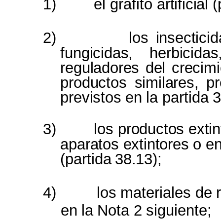
1)
el grafito
artificial 
2)
los
insectici
fungicidas, herbici
reguladores del crecim
productos similares,
p
previstos
en
la
partida
3
3)
los
productos exti
aparatos extintores
o e
(partida
38.13);
4)
los
materiales
de
en
la
Nota
2
siguiente;