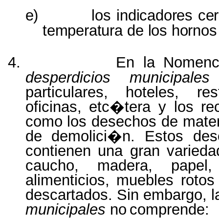
e)
los
indicadores ce
temperatura
de
los horno
4.
En la Nomencl
desperdicios municipal
particulares,
hoteles,
res
oficinas,
etc�tera
y
los
re
como los desechos de mater
de demolici�n. Estos des
contienen una gran varieda
caucho,
madera,
papel,
alimenticios,
muebles
roto
descartados. Sin embargo, 
municipales
no
comprende: