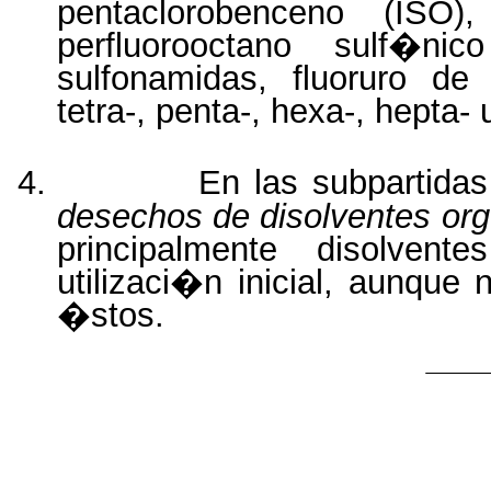
pentaclorobenceno
(ISO),
perfluorooctano
sulf�nico
sulfonamidas, fluoruro de 
tetra-, penta-, hexa-, hepta- 
4.
En las subpartidas
desechos de disolventes or
principalmente disolven
utilizaci�n inicial, aunque
�stos.