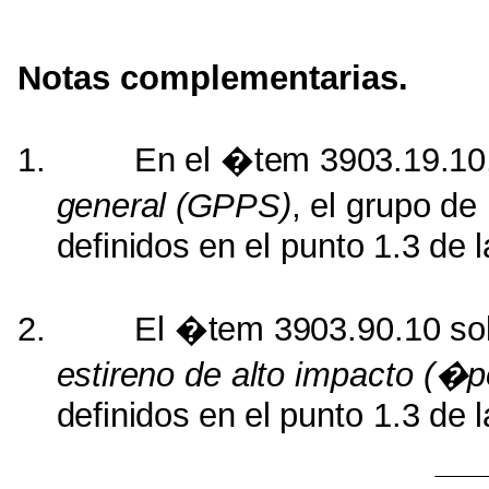
Notas complementarias.
1.
En
el
�tem
3903.19.10
general
(GPPS)
,
el
grupo
de
definidos
en
el
punto
1.3
de
l
2.
El
�tem
3903.90.10
so
estireno
de
alto
impacto
(�po
definidos
en
el
punto
1.3
de
l