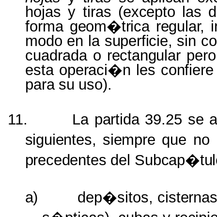
hojas y tiras
(excepto las
forma
geom�trica regular, i
modo
en
la
superficie,
sin
co
cuadrada o
rectangular
pero
esta
operaci�n les confier
para
su
uso).
11.
La
partida
39.25 se
a
siguientes, siempre
que no
precedentes
del
Subcap�tul
a)
dep�sitos,
cisternas