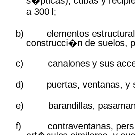
s�pticas), cubas y
recip
a 300
l;
b)
elementos estructural
construcci�n
de
suelos, 
c)
canalones
y
sus
acce
d)
puertas, ventanas,
y
e)
barandillas, pasama
f)
contraventanas,
per