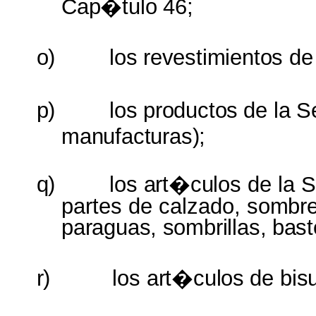
Cap�tulo
46;
o)
los
revestimientos
de
p)
los
productos
de
la
S
manufacturas);
q)
los
art�culos
de la 
partes de calzado,
sombre
paraguas,
sombrillas,
bast
r)
los
art�culos
de
bis