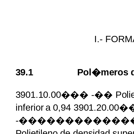
I.- FOR
39.1
Pol�meros
3901.10.00���
-��
Poli
inferior
a
0,94
3901.20.
-������������
Polietileno
de
densidad supe