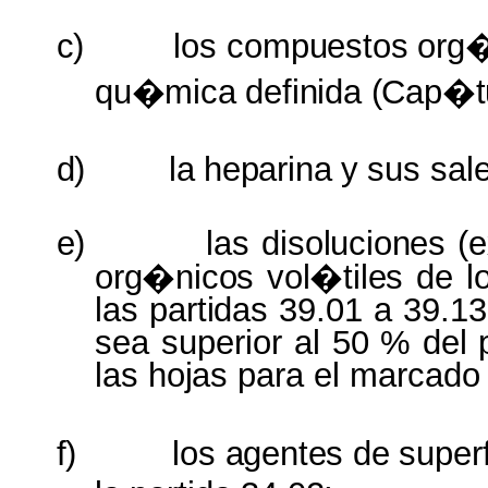
c)
los
compuestos org�
qu�mica definida (Cap�t
d)
la
heparina
y
sus
sal
e)
las
disoluciones (
org�nicos vol�tiles
de l
las
partidas
39.01 a
39.1
sea superior al 50 %
del
las
hojas
para el marcado
f)
los
agentes
de
superf