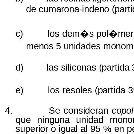
de
cumarona-indeno
(part
c)
los
dem�s
pol�mer
menos
5
unidades
monom
d)
las
siliconas (partida
e)
los
resoles (partida 
4.
Se
consideran
copo
que ninguna unidad
mono
superior
o
igual
al 95 %
en
p