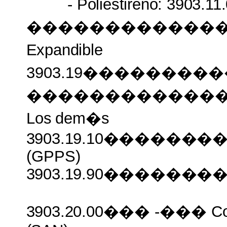
-
Poliestireno: 3903.1
������������
Expandible
3903.19����������
������������
Los
dem�s
3903.19.10�����
(GPPS)
3903.19.90�����
3903.20.00���
-���
C