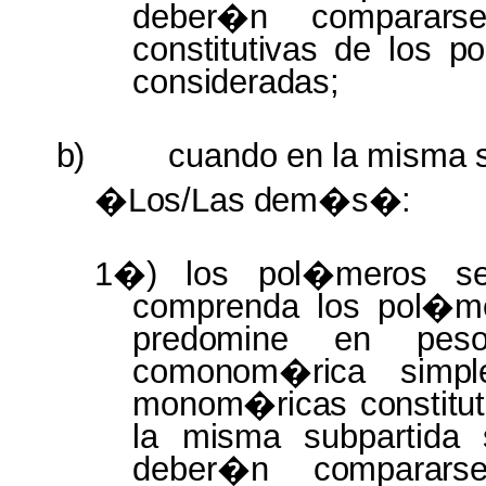
deber�n
compara
constitutivas
de los
p
consideradas;
b)
cuando
en
la
misma
�Los/Las
dem�s�:
1�) los
pol�meros
comprenda los
pol�m
predomine
en pe
comonom�rica simp
monom�ricas constitu
la
misma
subpartida
deber�n
compara