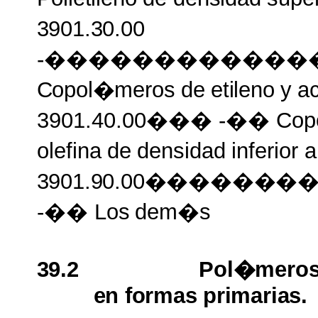
3901.30.00
-������������
Copol�meros
de
etileno
y
a
3901.40.00��� -�� Cop
olefina
de
densidad
inferior
a
3901.90.00�����
-�� Los
dem�s
39.2
Pol�mero
en
formas
primarias.