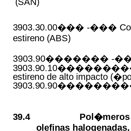
(SAN)
3903.30.00���
-���
Co
estireno
(ABS)
3903.90������� -��
3903.90.10������
estireno
de
alto
impacto
(�pol
3903.90.90������
39.4
Pol�mero
olefinas halogenadas