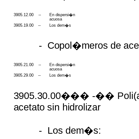
3905.12.00
--
En
dispersi�n
acuosa
3905.19.00
--
Los dem�s
-
Copol�meros
de
ace
3905.21.00
--
En
dispersi�n
acuosa
3905.29.00
--
Los dem�s
3905.30.00���
-�� Poli(a
acetato
sin
hidrolizar
-
Los
dem�s: