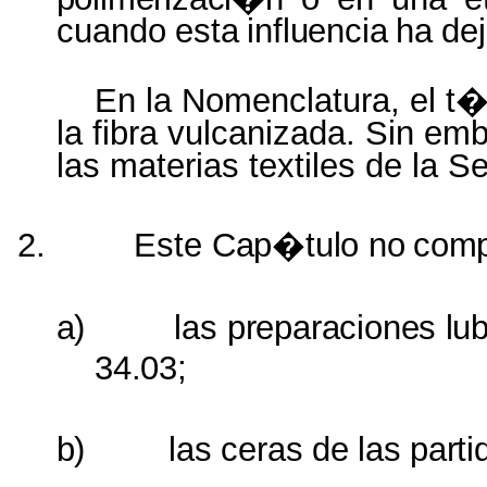
cuando
esta
influencia
ha
de
En la Nomenclatura, el t
la fibra vulcanizada. Sin em
las materias textiles de la S
2.
Este
Cap�tulo
no
comp
a)
las
preparaciones
lu
34.03;
b)
las
ceras
de
las
parti