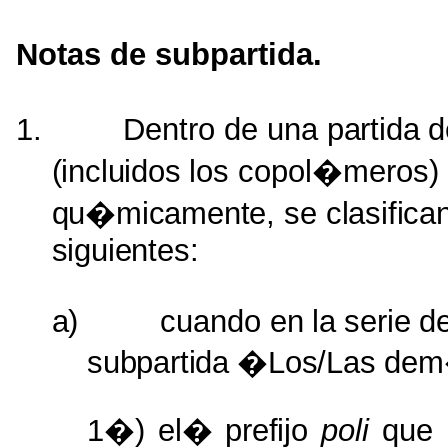
Notas de subpartida.
1.
Dentro de una
partida
d
(incluidos
los copol�meros) 
qu�micamente,
se
clasific
siguientes:
a)
cuando
en
la
serie
d
subpartida
�Los/Las
dem
1�)
el� prefijo
poli
que 