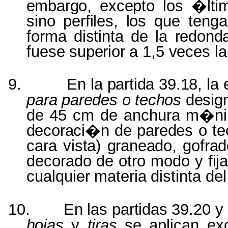
embargo, excepto
los
�lti
sino
perfiles,
los
que
tenga
forma
distinta
de
la
redond
fuese
superior
a
1,5
veces
la
9.
En
la
partida
39.18,
la
para
paredes
o
techos
desig
de 45 cm de anchura
m�nim
decoraci�n de paredes
o t
cara
vista) graneado, gofra
decorado
de
otro
modo
y
fij
cualquier
materia
distinta
del
10.
En
las
partidas
39.20
y
hojas
y
tiras
se
aplican
ex