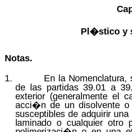
Cap
Pl�stico y
Notas.
1.
En la
Nomenclatura,
de las
partidas
39.01 a
39
exterior (generalmente el
c
acci�n de un disolvente 
susceptibles
de
adquirir
una
laminado
o
cualquier
otro
polimerizaci�n
o en una 