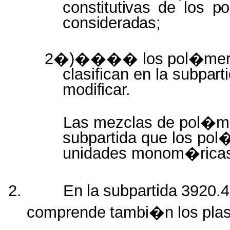
constitutivas
de los
p
consideradas;
2�)����
los pol�me
clasifican en la
subpart
modificar.
Las mezclas de pol�me
subpartida que los po
unidades monom�ricas 
2.
En
la
subpartida
3920.4
comprende
tambi�n
los
plas