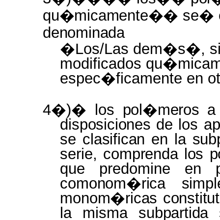
qu�micamente��
se� 
denominada
�Los/Las dem�s�, si
modificados qu�mica
espec�ficamente en otr
4�)� los
pol�meros
a
disposiciones
de los
ap
se
clasifican
en
la
sub
serie,
comprenda los 
que predomine en
comonom�rica simp
monom�ricas constitu
la misma
subpartida