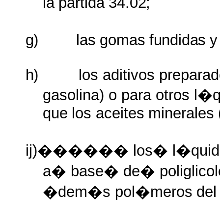
la
partida
34.02;
g)
las
gomas
fundidas
y
h)
los aditivos preparad
gasolina) o para otros l�q
que
los
aceites
minerales
ij)������ los� l�quido
a� base� de� poliglico
�
dem�s
pol�meros
del