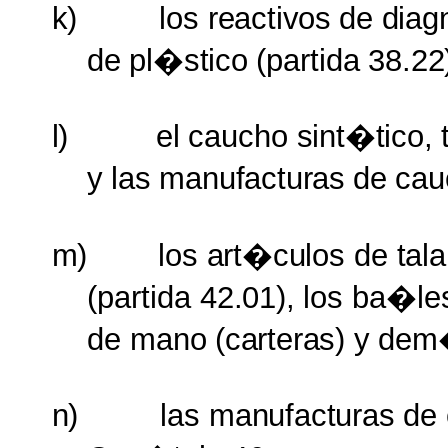
k)
los
reactivos
de
diag
de
pl�stico
(partida
38.22
l)
el
caucho
sint�tico,
y
las
manufacturas
de
cau
m)
los
art�culos
de
tal
(partida
42.01),
los ba�le
de
mano
(carteras)
y
dem
n)
las
manufacturas
de