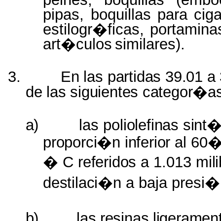
pipas, boquillas para ciga
estilogr�ficas, portami
art�culos
similares).
3.
En
las
partidas
39.01
a
de
las
siguientes
categor�a
a)
las
poliolefinas sin
proporci�n inferior
al
60
� C
referidos
a 1.013
mil
destilaci�n
a baja presi
b)
las
resinas
ligeramen