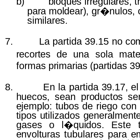
b)
bloques irregulares,
t
para moldear), gr�nulos,
similares.
7.
La partida 39.15 no
co
recortes
de una sola
mate
formas
primarias
(partidas
39
8.
En la partida
39.17, e
huecos,
sean
productos s
ejemplo: tubos
de riego co
tipos utilizados generalmen
gases o
l�quidos.
Este
envolturas
tubulares para
e