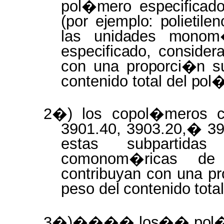
pol�mero especifica
(por
ejemplo: polietile
las
unidades monom�
especificado, conside
con una
proporci�n
s
contenido total
del pol
2�) los copol�meros ci
3901.40, 3903.20,� 39
estas subpartida
comonom�ricas de
contribuyan
con
una
pr
peso
del
contenido
tota
3�)����
los�� pol