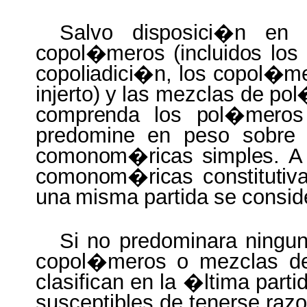
Salvo
disposici�n
e
copol�meros (incluidos los
copoliadici�n, los copol�
injerto)
y
las
mezclas
de
pol
comprenda
los
pol�meros
predomine en peso sobre
comonom�ricas simples.
comonom�ricas constituti
una
misma
partida
se
consid
Si no predominara ningu
copol�meros o mezclas d
clasifican en la �ltima part
susceptibles de tenerse raz