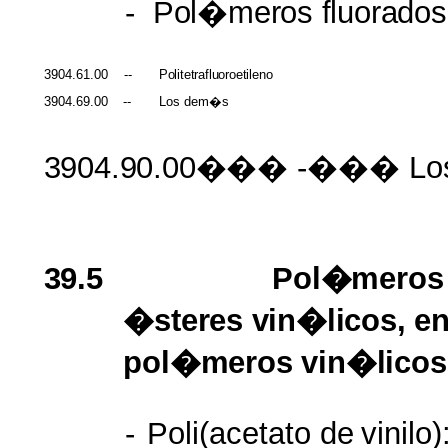
-
Pol�meros
fluorados
3904.61.00
--
Politetrafluoroetileno
3904.69.00
--
Los dem�s
3904.90.00���
-��� Lo
39.5
Pol�meros
�steres
vin�licos,
e
pol�meros vin�lico
-
Poli(acetato de
vinilo)