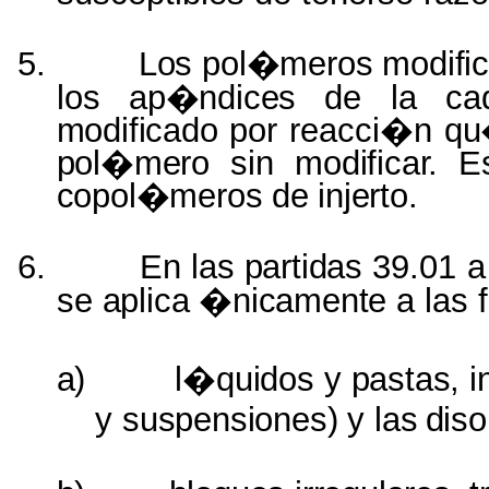
5.
Los pol�meros modif
los
ap�ndices
de la c
modificado
por reacci�n
qu
pol�mero
sin
modificar.
E
copol�meros
de
injerto.
6.
En
las partidas
39.01 
se
aplica �nicamente
a las
a)
l�quidos
y
pastas, i
y
suspensiones)
y
las
diso