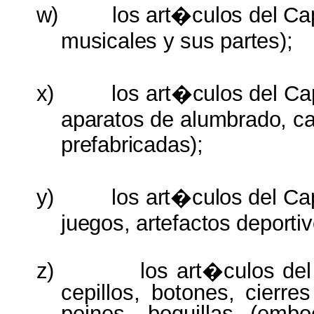
w)
los
art�culos
del
Ca
musicales
y
sus
partes);
x)
los
art�culos
del
Ca
aparatos
de
alumbrado, ca
prefabricadas);
y)
los
art�culos
del
Ca
juegos,
artefactos
deportiv
z)
los art�culos de
cepillos, botones, cierre
peines, boquillas (emb