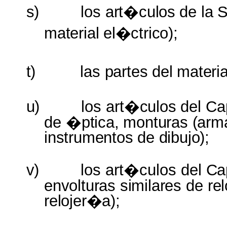
s)
los
art�culos
de
la
S
material
el�ctrico);
t)
las
partes
del
materia
u)
los
art�culos
del Ca
de
�ptica, monturas (ar
instrumentos
de
dibujo);
v)
los art�culos
del C
envolturas similares
de
re
relojer�a);