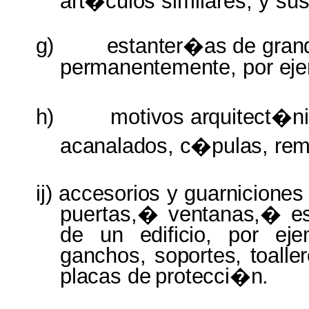
art�culos
similares, y su
g)
estanter�as
de
gran
permanentemente,
por
eje
h)
motivos arquitect�n
acanalados, c�pulas, rem
ij)
accesorios
y
guarnicione
puertas,�
ventanas,� e
de
un
edificio,
por
eje
ganchos, soportes, toalle
placas
de
protecci�n.