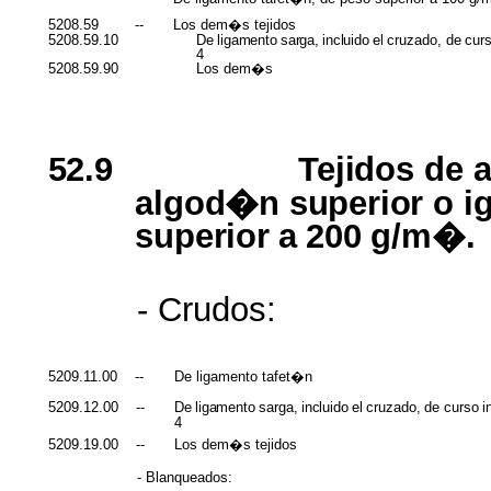
5208.59
--
Los dem�s tejidos
5208.59.10
De
ligamento
sarga,
incluido
el
cruzado,
de
cur
4
5208.59.90
Los dem�s
52.9
Tejidos
de
algod�n superior
o
i
superior
a
200
g/m�.
- Crudos:
5209.11.00
--
De ligamento tafet�n
5209.12.00
--
De
ligamento
sarga,
incluido
el
cruzado,
de
curso
i
4
5209.19.00
--
Los dem�s tejidos
- Blanqueados: