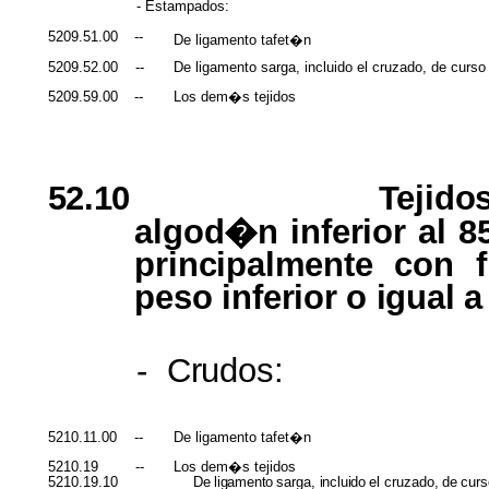
- Estampados:
5209.51.00
--
De ligamento tafet�n
5209.52.00
--
De ligamento sarga, incluido el cruzado, de curso i
5209.59.00
--
Los dem�s tejidos
52.10
Tejido
algod�n inferior al
8
principalmente
con
peso inferior
o
igual
a
-
Crudos:
5210.11.00
--
De ligamento tafet�n
5210.19
--
Los dem�s tejidos
5210.19.10
De
ligamento
sarga,
incluido
el
cruzado,
de
curs