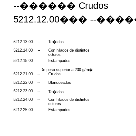
--������
Crudos
5212.12.00���
--���
5212.13.00
--
Te�idos
5212.14.00
--
Con
hilados
de
distintos
colores
5212.15.00
--
Estampados
- De peso superior a 200 g/m�:
5212.21.00
--
Crudos
5212.22.00
--
Blanqueados
5212.23.00
--
Te�idos
5212.24.00
--
Con
hilados
de
distintos
colores
5212.25.00
--
Estampados