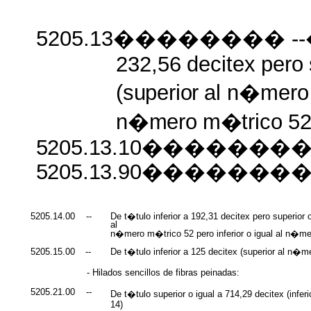
5205.13�������� -
232,56
decitex
pero
(superior
al
n�mero
n�mero
m�trico
52
5205.13.10�������
5205.13.90�����
5205.14.00
--
De t�tulo inferior a 192,31 decitex pero superior o
al
n�mero m�trico 52 pero inferior o igual al n�m
5205.15.00
--
De t�tulo inferior a 125 decitex (superior al n�
- Hilados sencillos de fibras peinadas:
5205.21.00
--
De t�tulo superior o igual a 714,29 decitex (infe
14)