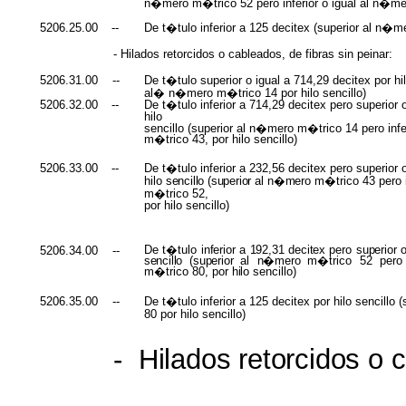
n�mero m�trico 52 pero inferior o igual al n�m
5206.25.00
--
De t�tulo inferior a 125 decitex (superior al n�
- Hilados retorcidos o cableados, de fibras sin peinar:
5206.31.00
--
De t�tulo superior o igual a 714,29 decitex por hilo
al� n�mero m�trico 14 por hilo sencillo)
5206.32.00
--
De t�tulo inferior a 714,29 decitex pero superior o
hilo
sencillo (superior al n�mero m�trico 14 pero infe
m�trico 43, por hilo sencillo)
5206.33.00
--
De t�tulo inferior a 232,56 decitex pero superior 
hilo
sencillo (superior
al
n�mero
m�trico 43 pero
m�trico 52,
por hilo sencillo)
De t�tulo
inferior
a
192,31
decitex
pero
superior
5206.34.00
--
sencillo (superior
al
n�mero
m�trico 52 per
m�trico 80, por
hilo
sencillo)
5206.35.00
--
De t�tulo inferior a 125 decitex por hilo sencillo
80 por hilo sencillo)
-
Hilados retorcidos
o
c