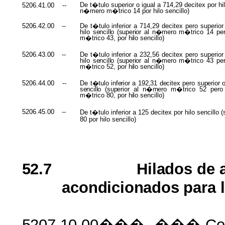
De t�tulo superior o igual a 714,29 decitex por hilo
5206.41.00
--
n�mero m�trico 14 por hilo sencillo)
De t�tulo inferior a 714,29 decitex pero superior
5206.42.00
--
hilo
sencillo (superior
al
n�mero
m�trico 14 p
m�trico 43, por
hilo
sencillo)
De t�tulo inferior a 232,56 decitex pero superior
5206.43.00
--
hilo
sencillo (superior
al
n�mero
m�trico 43 p
m�trico 52, por
hilo
sencillo)
De
t�tulo inferior
a
192,31 decitex
pero
superior
5206.44.00
--
sencillo (superior
al
n�mero
m�trico 52 per
m�trico 80, por
hilo
sencillo)
5206.45.00
--
De t�tulo inferior a 125 decitex por hilo sencillo
80 por hilo sencillo)
52.7
Hilados
de
acondicionados
para 
5207.10.00���
-��� Co