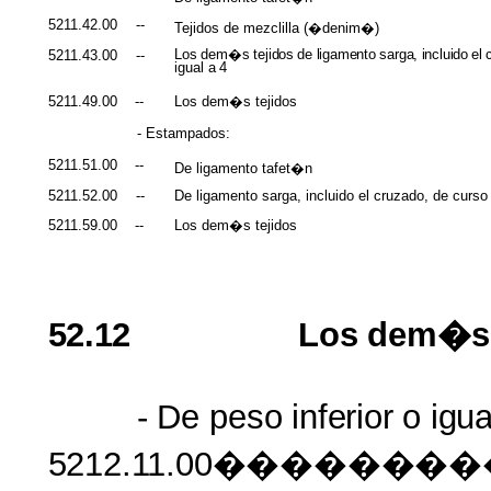
5211.42.00
--
Tejidos de mezclilla (�denim�)
Los
dem�s
tejidos
de
ligamento
sarga,
incluido
el
5211.43.00
--
igual a
4
5211.49.00
--
Los dem�s tejidos
- Estampados:
5211.51.00
--
De ligamento tafet�n
5211.52.00
--
De ligamento sarga, incluido el cruzado, de curso i
5211.59.00
--
Los dem�s tejidos
52.12
Los
dem�s
-
De
peso
inferior
o
igua
5212.11.00�����