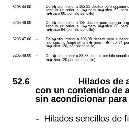
De
t�tulo inferior
a
192,31 decitex
pero
superior
5205.44.00
--
sencillo (superior
al
n�mero
m�trico 52 per
m�trico 80, por
hilo
sencillo)
De
t�tulo inferior
a 125
decitex
pero
superior
o
i
5205.46.00
--
sencillo (superior
al
n�mero
m�trico 80 per
m�trico 94, por
hilo
sencillo)
De t�tulo
inferior
a 106,38
decitex
pero
superio
5205.47.00
--
hilo sencillo
(superior
al
n�mero
m�trico
94
pe
m�trico
120, por
hilo
sencillo)
5205.48.00
--
De t�tulo inferior a 83,33 decitex por hilo sencil
m�trico 120 por hilo sencillo)
52.6
Hilados
de
con un
contenido
de
sin
acondicionar
para
-
Hilados
sencillos
de
f