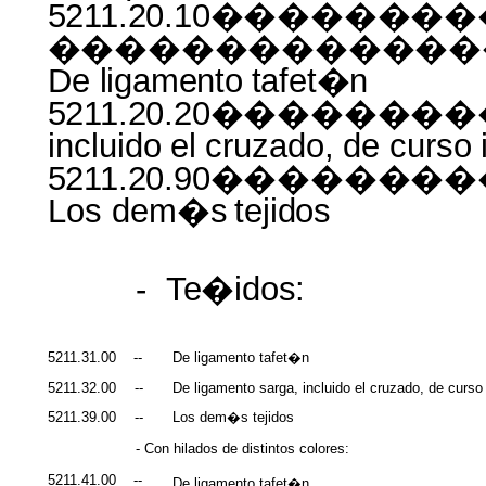
5211.20.10�������
�������������
De
ligamento
tafet�n
5211.20.20������
incluido
el
cruzado,
de
curso
5211.20.90�����
Los dem�s
tejidos
-
Te�idos:
5211.31.00
--
De ligamento tafet�n
5211.32.00
--
De ligamento sarga, incluido el cruzado, de curso i
5211.39.00
--
Los dem�s tejidos
- Con hilados de distintos colores:
5211.41.00
--
De ligamento tafet�n