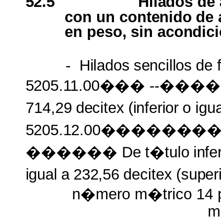
52.5
Hilados
de
con un
contenido
de
en
peso,
sin
acondici
-
Hilados
sencillos
de
5205.11.00���
--����
714,29
decitex
(inferior
o
igua
5205.12.00�����
������ De
t�tulo
infe
igual
a
232,56
decitex
(super
n�mero m�trico 14 pe
m