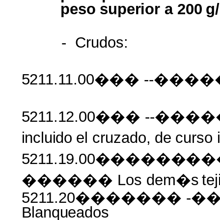
peso superior
a 200
g
-
Crudos:
5211.11.00���
--����
5211.12.00���
--����
incluido
el
cruzado,
de
curso
5211.19.00�����
������ Los dem�s
te
5211.20������� -�
Blanqueados