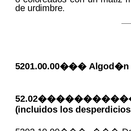
de
urdimbre.
5201.00.00��� Algod�
52.02���������
(incluidos
los
desperdicios