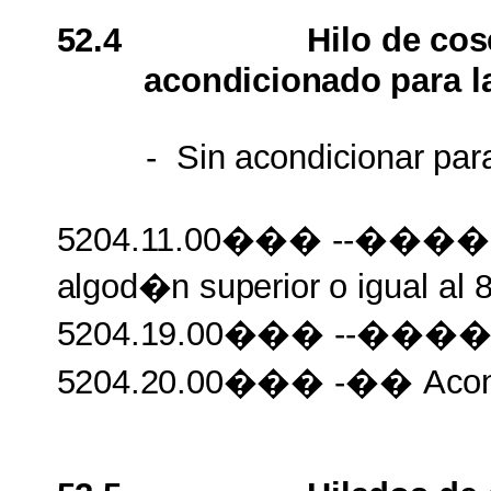
52.4
Hilo
de
cos
acondicionado
para
l
-
Sin
acondicionar
par
5204.11.00���
--����
algod�n superior
o igual al
5204.19.00���
--����
5204.20.00���
-��
Acon