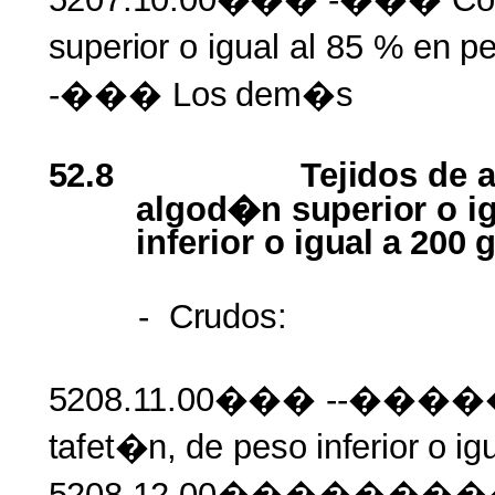
superior
o igual al 85 %
en
p
-��� Los
dem�s
52.8
Tejidos
de
algod�n superior
o
i
inferior
o
igual
a
200
-
Crudos:
5208.11.00���
--����
tafet�n,
de
peso
inferior
o
ig
5208.12.00�����