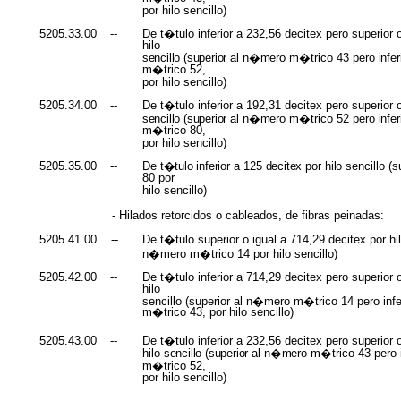
por hilo sencillo)
5205.33.00
--
De t�tulo inferior a 232,56 decitex pero superior o
hilo
sencillo (superior
al
n�mero
m�trico 43 pero
infe
m�trico 52,
por hilo sencillo)
5205.34.00
--
De t�tulo inferior a 192,31 decitex pero superior o
sencillo (superior
al
n�mero
m�trico 52 pero
infe
m�trico 80,
por hilo sencillo)
5205.35.00
--
De
t�tulo inferior
a 125
decitex
por
hilo
sencillo
(s
80
por
hilo sencillo)
- Hilados retorcidos o cableados, de fibras peinadas:
5205.41.00
--
De t�tulo superior o igual a 714,29 decitex por hilo 
n�mero m�trico 14 por hilo sencillo)
5205.42.00
--
De t�tulo inferior a 714,29 decitex pero superior o
hilo
sencillo (superior al n�mero m�trico 14 pero infe
m�trico 43, por hilo sencillo)
5205.43.00
--
De t�tulo inferior a 232,56 decitex pero superior 
hilo
sencillo (superior
al
n�mero
m�trico 43 pero
m�trico 52,
por hilo sencillo)