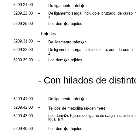
5209.21.00
--
De ligamento tafet�n
5209.22.00
--
De
ligamento
sarga,
incluido
el
cruzado,
de
curso
i
4
5209.29.00
--
Los dem�s tejidos
- Te�idos:
5209.31.00
--
De ligamento tafet�n
5209.32.00
--
De
ligamento
sarga,
incluido
el
cruzado,
de
curso
i
4
5209.39.00
--
Los dem�s tejidos
- Con hilados de distint
5209.41.00
--
De ligamento tafet�n
5209.42.00
--
Tejidos de mezclilla (�denim�)
Los
dem�s
tejidos
de
ligamento
sarga,
incluido
el
5209.43.00
--
igual a
4
5209.49.00
--
Los dem�s tejidos