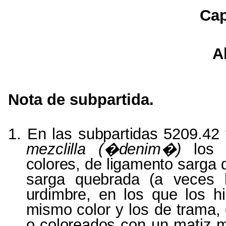
Cap
A
Nota de subpartida.
1. En las
subpartidas
5209.42
mezclilla (�denim�)
lo
colores,
de
ligamento
sarga 
sarga
quebrada
(a
veces
urdimbre,
en
los
que
los
h
mismo
color y los de
trama,
o
coloreados
con un
matiz
m