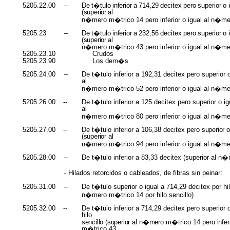
5205.22.00
--
De
t�tulo
inferior
a
714,29
decitex
pero
superior
o
(superior
al
n�mero m�trico 14 pero inferior o igual al n�m
5205.23
--
De
t�tulo
inferior
a
232,56
decitex
pero
superior
o
(superior
al
n�mero m�trico 43 pero inferior o igual al n�m
5205.23.10
Crudos
5205.23.90
Los dem�s
5205.24.00
--
De t�tulo inferior a 192,31 decitex pero superior o
al
n�mero m�trico 52 pero inferior o igual al n�m
5205.26.00
--
De t�tulo inferior a 125 decitex pero superior o ig
al
n�mero m�trico 80 pero inferior o igual al n�m
5205.27.00
--
De t�tulo inferior a 106,38 decitex pero
superior
o
(superior
al
n�mero m�trico 94 pero inferior o igual al n�m
5205.28.00
--
De t�tulo inferior a 83,33 decitex (superior al 
- Hilados retorcidos o cableados, de fibras sin peinar:
5205.31.00
--
De t�tulo superior o igual a 714,29 decitex por hilo 
n�mero m�trico 14 por hilo sencillo)
5205.32.00
--
De t�tulo inferior a 714,29 decitex pero superior o
hilo
sencillo (superior
al
n�mero
m�trico 14 pero
infe
m�trico 43,