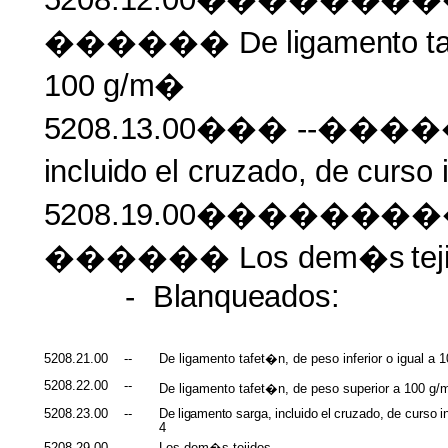
������ De
ligamento
t
100
g/m�
5208.13.00���
--����
incluido
el
cruzado,
de
curso
5208.19.00�����
������ Los dem�s
te
-
Blanqueados:
5208.21.00
--
De ligamento tafet�n, de peso inferior o igual a
5208.22.00
--
De ligamento tafet�n, de peso superior a 100 g
5208.23.00
--
De
ligamento
sarga,
incluido
el
cruzado,
de
curso
i
4