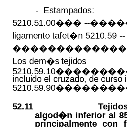
-
Estampados:
5210.51.00���
--����
ligamento
tafet�n
5210.59 --
�������������
Los dem�s
tejidos
5210.59.10������
incluido
el
cruzado,
de
curso
5210.59.90������
52.11
Tejido
algod�n inferior al
8
principalmente
con