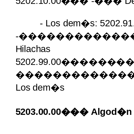
5202.10.00���
-���
De
- Los
dem�s: 5202.9
-������������
Hilachas
5202.99.00�������
������������
Los
dem�s
5203.00.00��� Algod�n