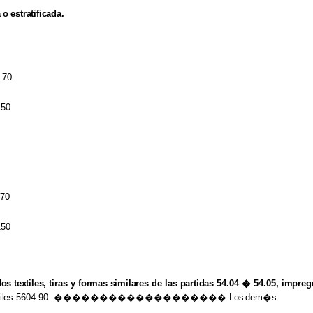
a
o
estratificada.
a 70
150
 70
150
dos textiles,
tiras y
formas similares
de las
partidas
54.04 � 54.05,
impregn
iles
5604.90 -������������������� Los
dem�s