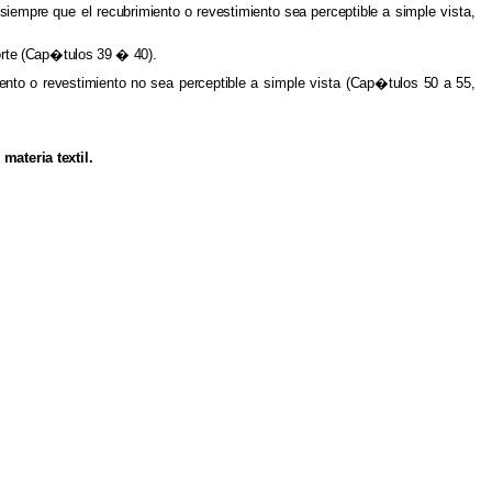
 siempre
que el
recubrimiento
o
revestimiento sea perceptible
a
simple
vista,
rte
(Cap�tulos
39
�
40).
ento
o
revestimiento
no
sea
perceptible
a
simple
vista
(Cap�tulos
50
a
55,
e
materia
textil.