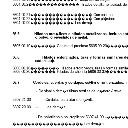
5604.90.2�������������� Hilados
de
alta
tenacidad,
de
5604.90.21�����������������
Con
caucho
5604.90.22�����������������
Con
pl�stico
5604.90.90������������
Los
dem�s
56.5
Hilados
met�licos
e hilados
metalizados, incluso en
o
polvo,
o
revestidos
de
metal.
5605.00.10�������
Con
metal
precioso
5605.00.20��
56.6
Hilados entorchados,
tiras y formas
similares
de
cadeneta�.
5606.00.10�������� Hilados
entorchados,
tiras
y
formas
simil
5606.00.20������� Hilados
de
chenilla
5606.00.30����
56.7
Cordeles, cuerdas
y
cordajes, est�n
o no
trenzados, i
-
De
sisal
o
dem�s
fibras
textiles
del
g�nero
Agave
:
5607.21.00
--
Cordeles
para atar o
engavillar
5607.29.00
--
Los dem�s
-
De
polietileno
o
polipropileno: 5607.41.00
--����
������������������� Los
dem�s