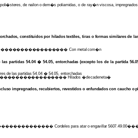
poli�steres,
de
nailon
o
dem�s
poliamidas,
o
de ray�n
viscosa,
impregnados
torchados, constituidos
por
hilados textiles,
tiras o
formas similares
de la
���������������������
Con
metal
com�n
 las partidas 54.04 � 54.05,
entorchadas (excepto
los de la
partida 56.
ares
de
las
partidas
54.04
�
54.05,
entorchadas
������������������� Hilados
�de
cadeneta�
ncluso impregnados, recubiertos, revestidos
o
enfundados
con
caucho
o
p
���������������
Cordeles
para atar
o
engavillar
5607.49.00��