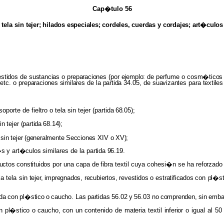
Cap�tulo 56
 tela sin
tejer; hilados especiales; cordeles, cuerdas
y
cordajes; art�culo
estidos
de
sustancias
o
preparaciones
(por
ejemplo:
de
perfume
o
cosm�ticos
,
etc. o
preparaciones similares
de la
partida
34.05, de
suavizantes
para
textile
oporte de fieltro o tela sin tejer (partida
68.05);
in
tejer
(partida
68.14);
sin
tejer
(generalmente
Secciones
XIV o
XV);
�s
y
art�culos
similares de la
partida 96.19.
uctos constituidos
por una capa
de
fibra textil cuya cohesi�n se ha
reforzad
la tela sin
tejer, impregnados, recubiertos, revestidos
o
estratificados
con
pl�s
da
con
pl�stico
o
caucho.
Las
partidas
56.02
y
56.03
no
comprenden,
sin
emba
n
pl�stico
o
caucho,
con
un
contenido de
materia
textil
inferior
o igual al 5