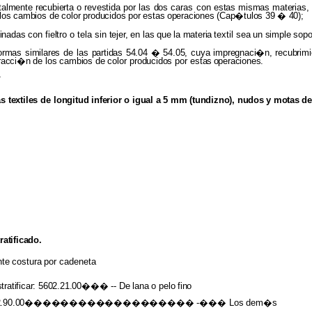
talmente recubierta
o
revestida
por las
dos
caras con
estas mismas materias,
los cambios
de
color
producidos
por
estas
operaciones
(Cap�tulos
39
�
40);
binadas
con
fieltro
o tela sin
tejer, en
las
que
la
materia
textil
sea
un
simple
sopo
ormas
similares
de las
partidas 54.04
�
54.05,
cuya
impregnaci�n, recubrimi
racci�n
de
los
cambios
de
color
producidos
por
estas
operaciones.
as textiles
de
longitud inferior
o
igual
a
5
mm
(tundizno),
nudos
y
motas
d
ratificado.
nte
costura
por
cadeneta
stratificar: 5602.21.00���
-- De
lana
o
pelo
fino
s 5602.90.00�������������������
-��� Los
dem�s