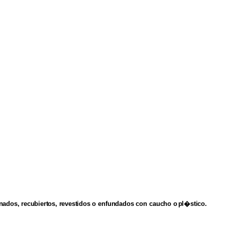
ados, recubiertos, revestidos
o
enfundados
con
caucho
o
pl�stico.