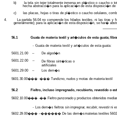
b)
la tela sin tejer
totalmente inmersa
en
pl�stico
o caucho o
to
hecha
abstracci�n
para la
aplicaci�n
de esta
disposici�n
de
c)
las placas, hojas o tiras de
pl�stico
o caucho
celulares, com
4.
La
partida 56.04
no
comprende
los
hilados textiles,
ni las
tiras
y
f
generalmente);
para
la
aplicaci�n
de
esta
disposici�n,
se
har�
abst
56.1
Guata
de materia
textil
y
art�culos
de esta
guata; fibr
-
Guata de materia textil y art�culos de esta
guata:
5601.21.00
--
De algod�n
5601.22.00
--
De fibras
sint�ticas
o
artificiales
5601.29.00
--
Los dem�s
5601.30.00���
-���
Tundizno,
nudos
y
motas
de
materia
textil
56.2
Fieltro, incluso impregnado, recubierto, revestido
o
est
5602.10.00���
-��
Fieltro
punzonado
y
productos
obtenidos
media
-
Los
dem�s
fieltros
sin
impregnar,
recubrir,
revestir
ni
e
5602.29.00���
--������ De las dem�s
materias
textile