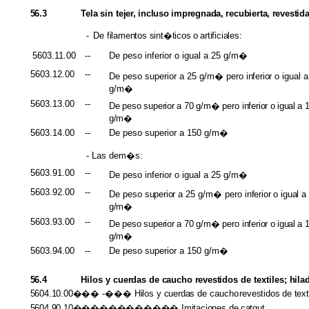
56.3
Tela
sin
tejer,
incluso
impregnada,
recubierta,
revestid
-
De
filamentos sint�ticos
o
artificiales:
5603.11.00
--
De peso inferior o igual a 25 g/m�
5603.12.00
--
De peso superior a 25 g/m� pero
inferior
o igual 
g/m�
5603.13.00
--
De
peso
superior
a
70
g/m�
pero
inferior
o
igual
a
g/m�
5603.14.00
--
De peso superior a 150 g/m�
- Las dem�s:
5603.91.00
--
De peso inferior o igual a 25 g/m�
5603.92.00
--
De peso
superior
a 25 g/m� pero
inferior
o
igual
a
g/m�
5603.93.00
--
De
peso
superior
a
70
g/m�
pero
inferior
o
igual
a
g/m�
5603.94.00
--
De peso superior a 150 g/m�
56.4
Hilos y
cuerdas
de
caucho
revestidos
de textiles;
hila
5604.10.00���
-���
Hilos
y
cuerdas
de caucho
revestidos
de
text
5604.90.10������������ Imitaciones
de
catgut