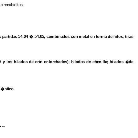
o
recubiertos:
s
partidas
54.04 �
54.05, combinados
con
metal
en
forma
de
hilos,
tiras
05
y los
hilados
de crin
entorchados); hilados
de
chenilla; hilados �de
l�stico.
�
--