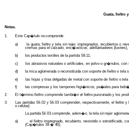
Guata, fieltro
y
Notas.
1.
Este
Cap�tulo
no
comprende:
a)
la
guata, fieltro
y tela sin
tejer, impregnados, recubiertos
o
rev
cremas para
el
calzado,
enc�usticos, abrillantadores (lustres)
b)
los
productos
textiles
de
la
partida
58.11;
c)
los
abrasivos naturales
o
artificiales,
en
polvo
o
gr�nulos,
con s
d)
la
mica
aglomerada
o
reconstituida
con
soporte
de
fieltro
o
tela
s
e)
las
hojas
y
tiras
delgadas
de
metal
con
soporte
de
fieltro
o
tela
f)
las
compresas
y los
tampones higi�nicos, pa�ales
para
beb
2.
El
t�rmino
fieltro
comprende
tambi�n el fieltro punzonado
y los
prod
3.
Las partidas
56.02 y 56.03
comprenden, respectivamente,
el
fieltro
y 
o
celular).
La
partida
56.03
comprende,
adem�s,
la
tela
sin
tejer
aglomera
a)
el
fieltro
impregnado,
recubierto,
revestido
o
estratificado,
co
(Cap�tulos
39
�
40);