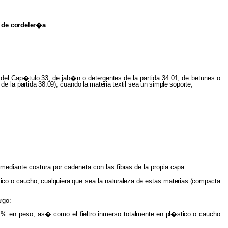
s
de
cordeler�a
del
Cap�tulo
33,
de
jab�n
o
detergentes
de
la partida
34.01,
de betunes o
s
de la
partida 38.09),
cuando
la
materia
textil
sea
un
simple
soporte;
o
mediante costura por cadeneta con las
fibras
de la propia
capa.
tico
o
caucho, cualquiera
que sea la
naturaleza de
estas
materias (compacta
rgo:
0 % en peso,
as�
como
el fieltro
inmerso
totalmente en pl�stico
o
caucho