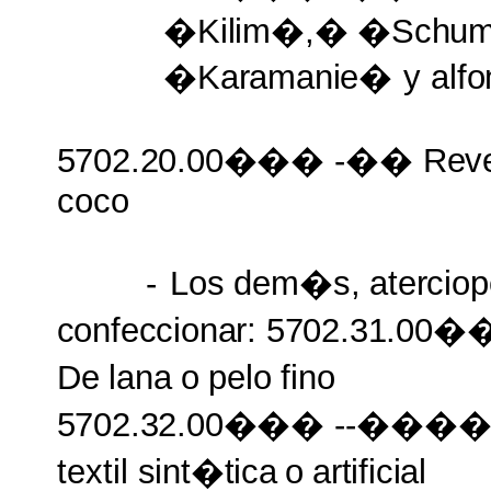
�Kilim�,� �Sch
�Karamanie�
y
alf
5702.20.00���
-��
Reve
coco
-
Los
dem�s,
aterciop
confeccionar: 5702.31.00
De
lana
o
pelo
fino
5702.32.00���
--���
textil
sint�tica
o
artificial