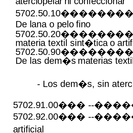
aterciopelar
ni
confeccionar
5702.50.10����
De
lana
o
pelo
fino
5702.50.20������
materia
textil
sint�tica
o
artif
5702.50.90����
De las dem�s
materias texti
- Los dem�s, sin aterc
5702.91.00���
--����
5702.92.00���
--����
artificial