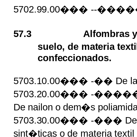
5702.99.00���
--�����
57.3
Alfombras
suelo,
de
materia texti
confeccionados.
5703.10.00���
-�� De la
5703.20.00���
-����
De
nailon
o
dem�s
poliamid
5703.30.00���
-��� De
sint�ticas
o
de
materia
textil