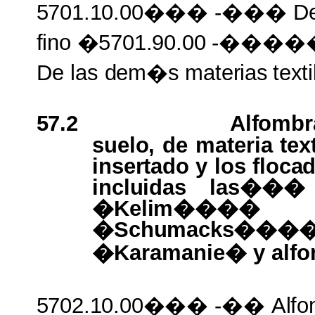
5701.10.00���
-��� De 
fino
�
5701.90.00
-����
De las
dem�s materias
text
57.2
Alfomb
suelo,
de materia
tex
insertado
y los
floca
incluidas
las��
�Kelim��
�Schumacks���
�Karamanie� y alfom
5702.10.00���
-��
Alf