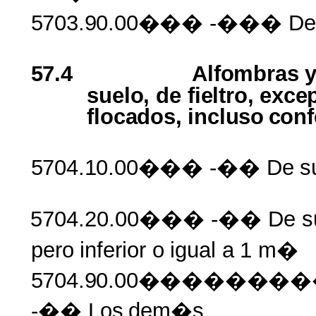
5703.90.00���
-��� De
57.4
Alfombras
suelo,
de
fieltro, exc
flocados, incluso
conf
5704.10.00���
-�� De
s
5704.20.00��� -�� De
s
pero
inferior
o
igual
a
1
m�
5704.90.00�����
-�� Los
dem�s