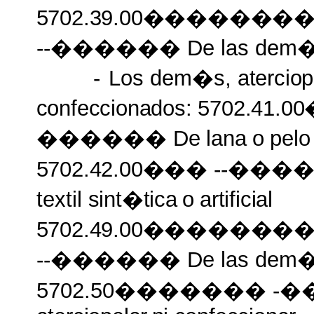
5702.39.00�����
--������ De las dem
-
Los dem�s,
atercio
confeccionados: 5702.41
������ De
lana
o
pelo
5702.42.00���
--���
textil
sint�tica
o
artificial
5702.49.00�����
--������ De las dem
5702.50������� -��� 