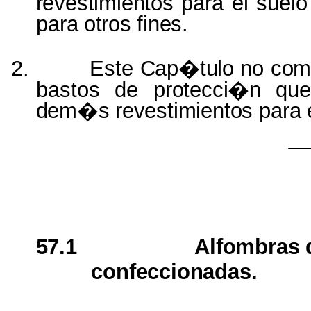
revestimientos
para
el
suelo
para
otros
fines.
2.
Este
Cap�tulo
no
com
bastos de
protecci�n
qu
dem�s
revestimientos
para
57.1
Alfombras
confeccionadas.