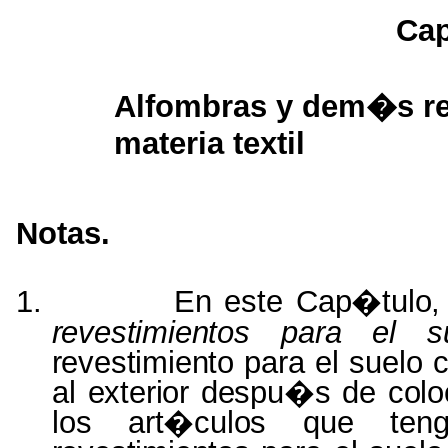
Cap
Alfombras y dem�s rev
materia textil
Notas.
1.
En este
Cap�tulo
revestimientos
para
el s
revestimiento
para
el
suelo 
al
exterior despu�s de co
los
art�culos
que te