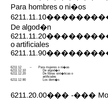
Para hombres
o
ni�os
6211.11.10����
De
algod�n
6211.11.20������
o
artificiales
6211.11.90������
6211.12
--
Para mujeres o ni�as
6211.12.10
De algod�n
6211.12.20
De fibras
sint�ticas
o
artificiales
6211.12.90
Los dem�s
6211.20.00���
-���
Mo