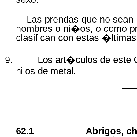
Las prendas que no sean 
hombres o ni�os, o como pr
clasifican con estas �ltimas
9.
Los
art�culos
de
este
hilos
de
metal.
62.1
Abrigos, c