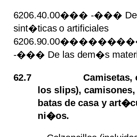
6206.40.00���
-��� De 
sint�ticas
o
artificiales
6206.90.00�����
-��� De las
dem�s mater
62.7
Camisetas, 
los
slips), camisones,
batas
de
casa
y
art�c
ni�os.