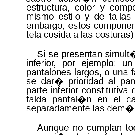
estructura,
color
y
compo
mismo
estilo
y de talla
embargo, estos compone
tela
cosida
a
las
costuras)
Si se
presentan simul
inferior,
por
ejemplo: u
pantalones largos,
o una f
se dar�
prioridad
al
pa
parte
inferior constitutiva
falda
pantal�n
en el ca
separadamente las
dem
Aunque no cumplan toda