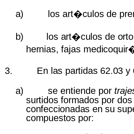
a)
los
art�culos
de
pr
b)
los
art�culos
de
orto
hernias,
fajas
medicoquir�r
3.
En
las partidas 62.03
y
a)
se entiende por
traj
surtidos formados por
dos
confeccionadas
en
su
supe
compuestos
por: