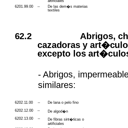
artificiales
6201.99.00
--
De las dem�s materias
textiles
62.2
Abrigos, c
cazadoras
y
art�culo
excepto
los
art�culo
- Abrigos, impermeabl
similares:
6202.11.00
--
De lana o pelo fino
6202.12.00
--
De algod�n
6202.13.00
--
De fibras
sint�ticas
o
artificiales