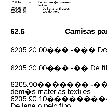
6204.69
--
De las dem�s
materias
textiles
6204.69.10
De fibras artificiales
6204.69.90
Los dem�s
62.5
Camisas
pa
6205.20.00���
-��� De
6205.30.00���
-�� De fi
6205.90������� -���
dem�s
materias
textiles
6205.90.10�����
De
lana
o
pelo
fino