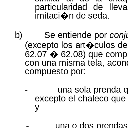
particularidad
de
lleva
imitaci�n
de
seda.
b)
Se
entiende
por
conj
(excepto
los
art�culos
de
62.07 � 62.08) que comp
con una misma tela, acond
compuesto por:
-
una sola prenda q
excepto el
chaleco qu
y
-
una
o
dos
prendas