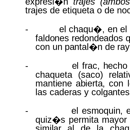
expresi�n
trajes (ambo
trajes de etiqueta o de no
-
el
chaqu�, en el
faldones redondeados
con
un
pantal�n
de
ra
-
el
frac,
hecho
chaqueta
(saco)
relat
mantiene abierta,
con 
las caderas y
colgante
-
el esmoquin,
quiz�s
permita mayor 
similar
al
de
la
chaq