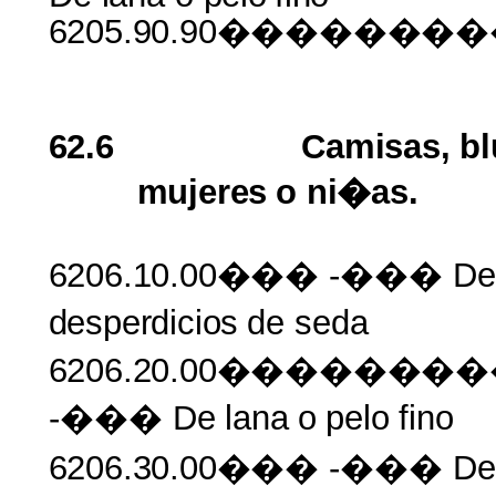
6205.90.90������
62.6
Camisas,
bl
mujeres
o
ni�as.
6206.10.00���
-��� De
desperdicios
de
seda
6206.20.00�����
-��� De
lana
o
pelo
fino
6206.30.00���
-��� De