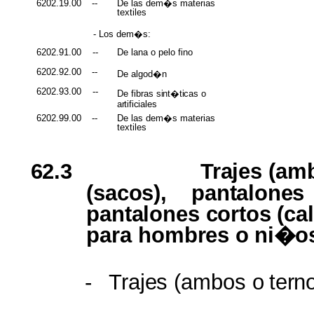
6202.19.00
--
De las dem�s materias
textiles
- Los dem�s:
6202.91.00
--
De lana o pelo fino
6202.92.00
--
De algod�n
6202.93.00
--
De fibras
sint�ticas
o
artificiales
6202.99.00
--
De las dem�s materias
textiles
62.3
Trajes (a
(sacos), pantalones
pantalones
cortos
(ca
para
hombres
o
ni�o
-
Trajes
(ambos o
tern