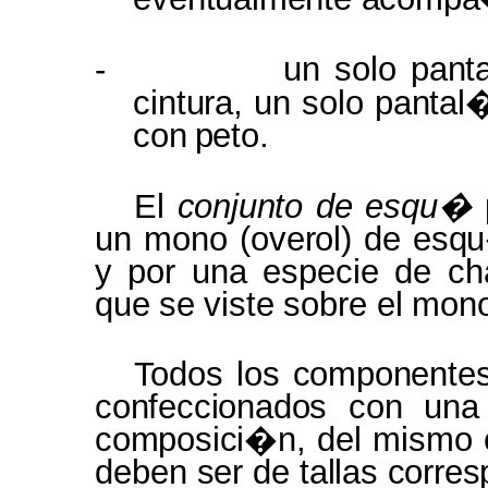
-
un solo
pant
cintura,
un solo
panta
con
peto.
El
conjunto
de esqu�
un mono
(overol)
de
esq
y por una especie de c
que
se
viste
sobre
el
mon
Todos
los
componente
confeccionados
con
una
composici�n,
del
mismo
deben
ser
de
tallas corre