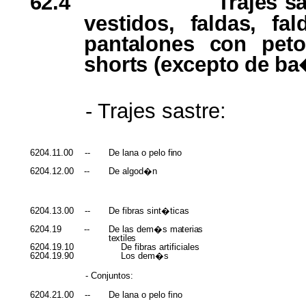
62.4
Trajes s
vestidos, faldas, fa
pantalones con peto
shorts (excepto
de
ba
- Trajes sastre:
6204.11.00
--
De lana o pelo
fino
6204.12.00
--
De algod�n
6204.13.00
--
De fibras sint�ticas
6204.19
--
De las dem�s
materias
textiles
6204.19.10
De fibras artificiales
6204.19.90
Los dem�s
- Conjuntos:
6204.21.00
--
De lana o pelo fino