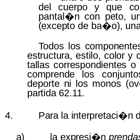
del
cuerpo
y
que
co
pantal�n con
peto,
u
(excepto
de ba�o),
un
Todos
los
componente
estructura, estilo, color
y
tallas correspondientes
o
comprende
los conjun
deporte
ni
los monos (ov
partida 62.11.
4.
Para
la
interpretaci�n
a)
la
expresi�n
prenda