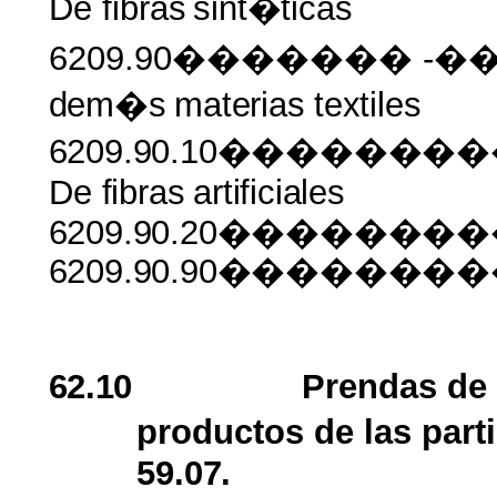
De fibras
sint�ticas
6209.90������� -���
dem�s
materias
textiles
6209.90.10�����
De
fibras
artificiales
6209.90.20������
6209.90.90������
62.10
Prendas de
productos de las part
59.07.