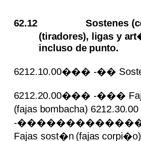
62.12
Sostenes
(c
(tiradores), ligas
y
art
incluso
de
punto.
6212.10.00���
-��
Sost
6212.20.00���
-��� Faj
(fajas
bombacha)
6212.30.00
-������������
Fajas sost�n
(fajas
corpi�o