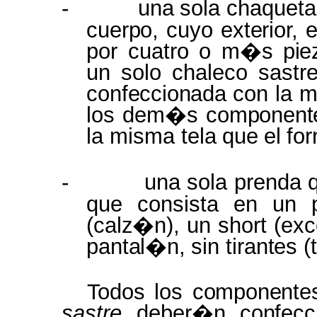
-
una
sola
chaqueta
cuerpo,
cuyo
exterior,
e
por cuatro o
m�s pie
un
solo
chaleco sastr
confeccionada
con la m
los dem�s componen
la misma
tela
que
el
for
-
una
sola
prenda
que
consista
en
un
(calz�n),
un
short
(exc
pantal�n,
sin
tirantes
(
Todos
los
component
sastre
deber�n
confec