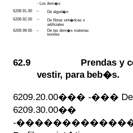
- Los dem�s:
6208.91.00
--
De algod�n
6208.92.00
--
De fibras
sint�ticas
o
artificiales
6208.99.00
--
De las dem�s materias
textiles
62.9
Prendas
y
c
vestir,
para
beb�s.
6209.20.00���
-��� De
6209.30.00��
-������������