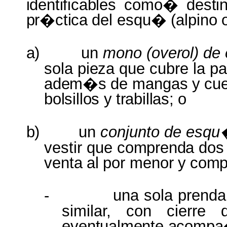
identificables como� desti
pr�ctica
del
esqu�
(alpino
a)
un
mono
(overol)
de
sola
pieza
que cubre la p
adem�s
de
mangas
y
cue
bolsillos
y
trabillas;
o
b)
un
conjunto de esq
vestir que
comprenda do
venta
al
por
menor
y
comp
-
una
sola
prenda
similar,
con
cierre
eventualmente acomp