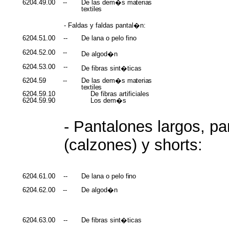
6204.49.00
--
De las dem�s
materias
textiles
- Faldas y faldas pantal�n:
6204.51.00
--
De lana o pelo fino
6204.52.00
--
De algod�n
6204.53.00
--
De fibras sint�ticas
6204.59
--
De las dem�s
materias
textiles
6204.59.10
De fibras artificiales
6204.59.90
Los dem�s
- Pantalones largos, pa
(calzones) y shorts:
6204.61.00
--
De lana o pelo
fino
6204.62.00
--
De algod�n
6204.63.00
--
De fibras sint�ticas