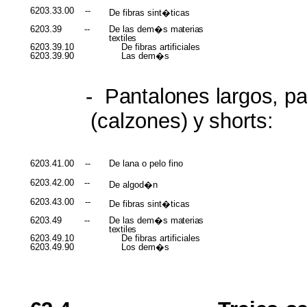
6203.33.00
--
De fibras sint�ticas
6203.39
--
De las dem�s
materias
textiles
6203.39.10
De fibras artificiales
6203.39.90
Las dem�s
-
Pantalones largos, p
(calzones)
y
shorts:
6203.41.00
--
De lana o pelo fino
6203.42.00
--
De algod�n
6203.43.00
--
De fibras sint�ticas
6203.49
--
De las dem�s
materias
textiles
6203.49.10
De fibras artificiales
6203.49.90
Los dem�s