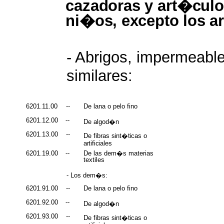
cazadoras
y
art�culo
ni�os,
excepto
los
a
- Abrigos, impermeabl
similares:
6201.11.00
--
De lana o pelo fino
6201.12.00
--
De algod�n
6201.13.00
--
De fibras
sint�ticas
o
artificiales
6201.19.00
--
De las dem�s materias
textiles
- Los dem�s:
6201.91.00
--
De lana o pelo fino
6201.92.00
--
De algod�n
6201.93.00
--
De fibras
sint�ticas
o