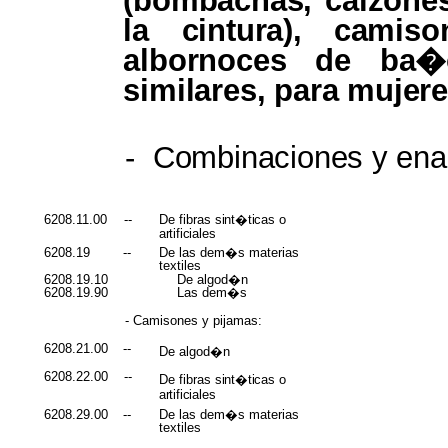
(bombachas, calzones
la
cintura),
camiso
albornoces
de
ba�
similares,
para
mujere
-
Combinaciones
y
ena
6208.11.00
--
De fibras
sint�ticas
o
artificiales
6208.19
--
De las dem�s materias
textiles
6208.19.10
De algod�n
6208.19.90
Las dem�s
- Camisones y pijamas:
6208.21.00
--
De algod�n
6208.22.00
--
De fibras
sint�ticas
o
artificiales
6208.29.00
--
De las dem�s materias
textiles