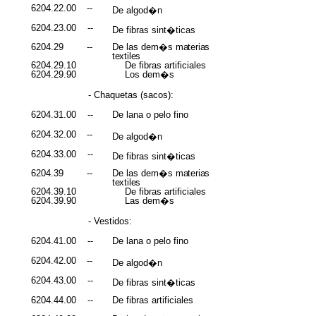
6204.22.00
--
De algod�n
6204.23.00
--
De fibras sint�ticas
6204.29
--
De las dem�s
materias
textiles
6204.29.10
De fibras artificiales
6204.29.90
Los dem�s
- Chaquetas (sacos):
6204.31.00
--
De lana o pelo fino
6204.32.00
--
De algod�n
6204.33.00
--
De fibras sint�ticas
6204.39
--
De las dem�s
materias
textiles
6204.39.10
De fibras artificiales
6204.39.90
Las dem�s
- Vestidos:
6204.41.00
--
De lana o pelo fino
6204.42.00
--
De algod�n
6204.43.00
--
De fibras sint�ticas
6204.44.00
--
De fibras artificiales