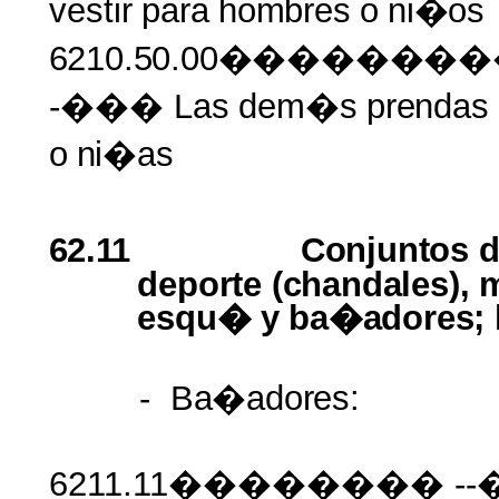
vestir
para
hombres
o
ni�os
6210.50.00�����
-��� Las
dem�s
prendas
o
ni�as
62.11
Conjuntos
deporte (chandales), 
esqu�
y
ba�adores;
-
Ba�adores:
6211.11�������� -