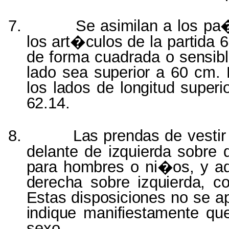
7.
Se
asimilan
a los
pa
los
art�culos
de la
partida
6
de forma cuadrada o
sensib
lado sea
superior
a 60 cm.
los
lados
de
longitud superi
62.14.
8.
Las prendas
de vesti
delante de
izquierda
sobre 
para hombres
o
ni�os,
y
a
derecha
sobre
izquierda,
c
Estas disposiciones
no se a
indique
manifiestamente
qu
sexo.