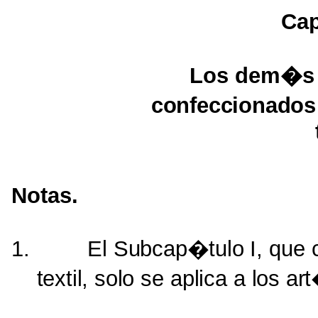
Cap
Los dem�
confeccionados
Notas.
1.
El
Subcap�tulo
I, que
textil, solo
se
aplica
a
los ar