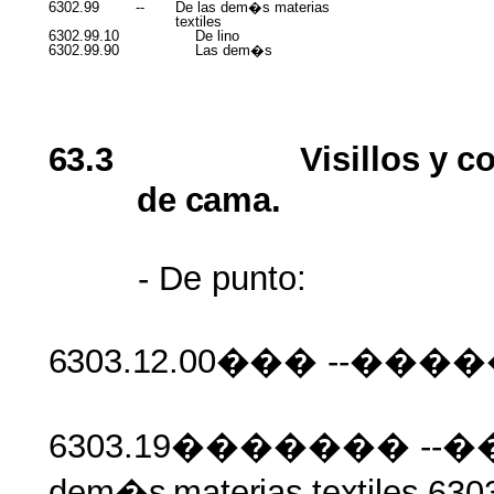
6302.99
--
De las dem�s materias
textiles
6302.99.10
De lino
6302.99.90
Las dem�s
63.3
Visillos
y
co
de
cama.
- De punto:
6303.12.00���
--������
6303.19������� --�
dem�s
materias
textiles
63