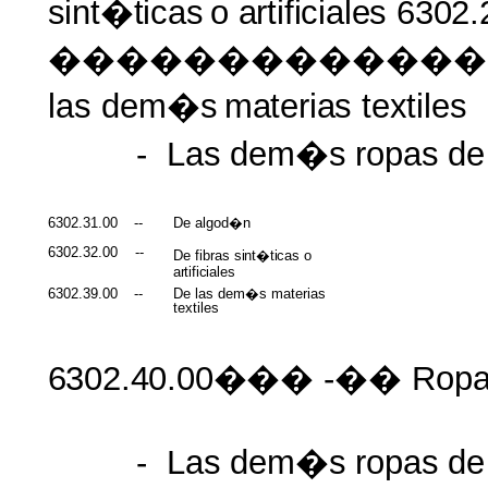
sint�ticas
o
artificiales 6
�������������
las dem�s
materias textiles
-
Las
dem�s
ropas
de
6302.31.00
--
De algod�n
6302.32.00
--
De fibras
sint�ticas
o
artificiales
6302.39.00
--
De las dem�s materias
textiles
6302.40.00���
-�� Rop
-
Las
dem�s
ropas
de