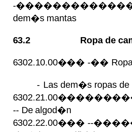
-�������������
dem�s
mantas
63.2
Ropa
de
ca
6302.10.00���
-�� Rop
-
Las
dem�s
ropas
de
6302.21.00�����
-- De
algod�n
6302.22.00���
--������