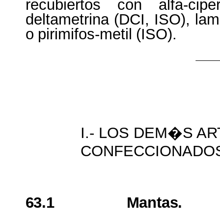
recubiertos
con
alfa-cipe
deltametrina
(DCI, ISO),
lam
o
pirimifos-metil
(ISO).
I.- LOS DEM�S A
CONFECCIONADO
63.1
Mantas.