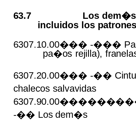
63.7
Los dem�s
incluidos
los
patrone
6307.10.00���
-��� Pa
pa�os
rejilla),
franela
6307.20.00���
-��
Cint
chalecos
salvavidas
6307.90.00�����
-�� Los
dem�s