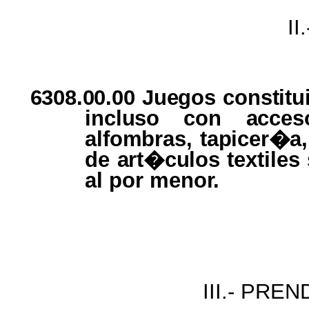
I
6308.00.00 Juegos constit
incluso
con
acce
alfombras, tapicer�a
de
art�culos
textiles
al por
menor.
III.- PR