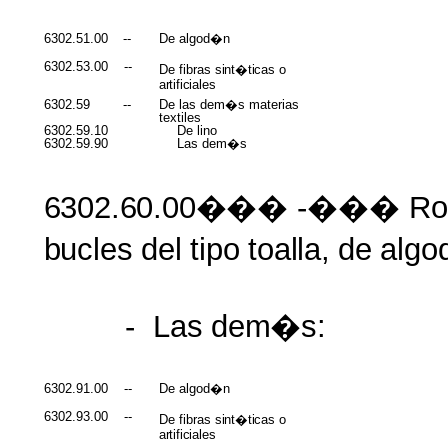
6302.51.00
--
De algod�n
6302.53.00
--
De fibras
sint�ticas
o
artificiales
6302.59
--
De las dem�s materias
textiles
6302.59.10
De lino
6302.59.90
Las dem�s
6302.60.00���
-��� Ro
bucles
del
tipo
toalla,
de
alg
-
Las
dem�s:
6302.91.00
--
De algod�n
6302.93.00
--
De fibras
sint�ticas
o
artificiales