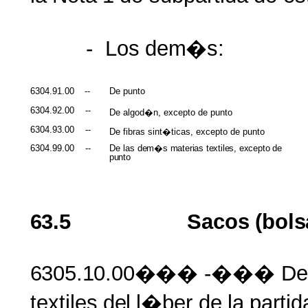
-
Los
dem�s:
6304.91.00
--
De punto
6304.92.00
--
De algod�n, excepto de punto
6304.93.00
--
De fibras sint�ticas, excepto de punto
6304.99.00
--
De las
dem�s materias textiles, excepto
de
punto
63.5
Sacos
(bols
6305.10.00���
-��� De
textiles
del
l�ber
de
la
partid