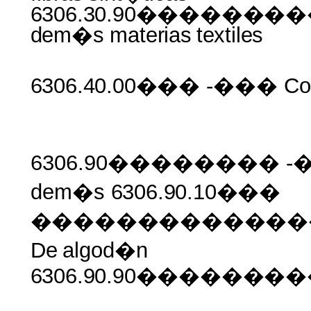
6306.30.90�������
dem�s materias
textiles
6306.40.00���
-��� Col
6306.90�������� -�
dem�s
6306.90.10���
�������������
De
algod�n
6306.90.90������