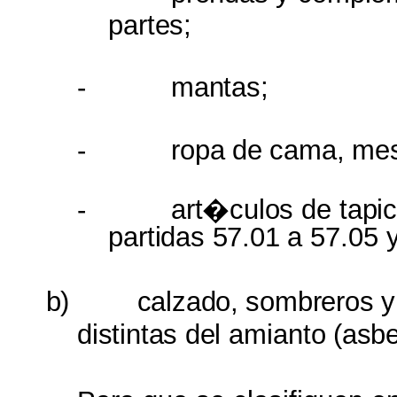
partes;
-
mantas;
-
ropa
de
cama,
mes
-
art�culos
de
tapi
partidas 57.01
a 57.05 
b)
calzado,
sombreros
y
distintas
del
amianto
(asbe