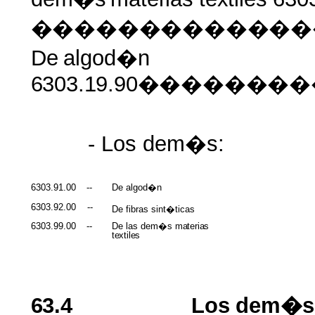
�������������
De
algod�n
6303.19.90������
- Los dem�s:
6303.91.00
--
De algod�n
6303.92.00
--
De fibras sint�ticas
6303.99.00
--
De las dem�s
materias
textiles
63.4
Los
dem�s