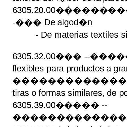
6305.20.00�����
-��� De
algod�n
- De materias textiles si
6305.32.00���
--���
flexibles
para
productos
a
gra
��������������
tiras
o
formas
similares,
de
po
6305.39.00�����
--
��������������