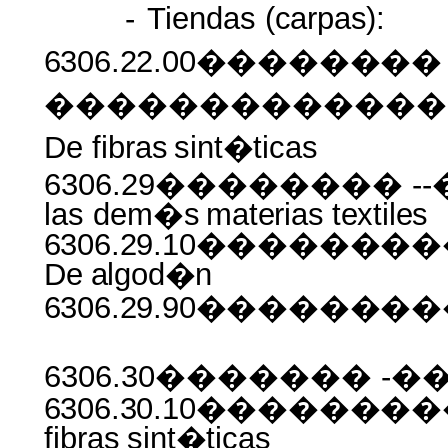
-
Tiendas
(carpas):
6306.22.00�������
�������������
De fibras
sint�ticas
6306.29�������� -
las dem�s
materias
textiles
6306.29.10����
De
algod�n
6306.29.90������
6306.30������� -���
6306.30.10������
fibras
sint�ticas