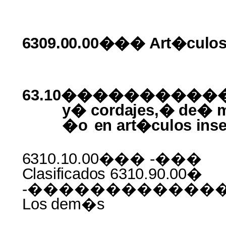
6309.00.00��� Art�culo
63.10����������
y�
cordajes,�
de� 
�
o
en art�culos
inse
6310.10.00���
-���
Clasificados 6310.90.00�
-������������
Los
dem�s