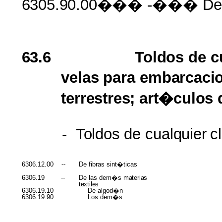
6305.90.00���
-��� De
63.6
Toldos
de
c
velas
para
embarcacio
terrestres; art�culos
-
Toldos
de
cualquier
c
6306.12.00
--
De fibras sint�ticas
6306.19
--
De las dem�s
materias
textiles
6306.19.10
De algod�n
6306.19.90
Los dem�s