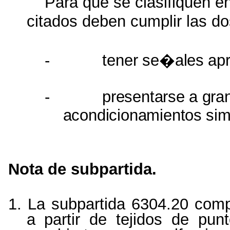
Para que se clasifiquen en
citados deben cumplir las do
-
tener
se�ales
apr
-
presentarse
a
gra
acondicionamientos
sim
Nota de subpartida.
1. La subpartida 6304.20 com
a partir de tejidos de pu