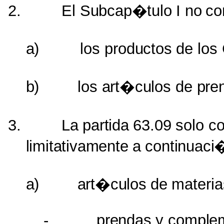
2.
El
Subcap�tulo
I no
co
a)
los
productos
de
los
b)
los
art�culos
de
pre
3.
La
partida
63.09
solo
c
limitativamente
a
continuaci
a)
art�culos
de
materia
-
prendas
y
complem