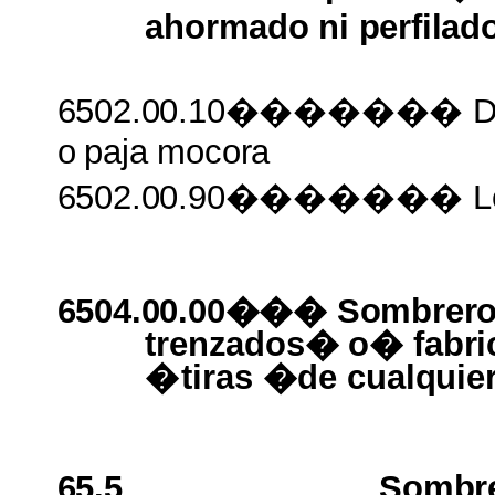
ahormado
ni
perfilad
6502.00.10�������
D
o
paja
mocora
6502.00.90�������
L
6504.00.00��� Sombre
trenzados�
o�
fabr
�
tiras
�
de
cualquier
65.5
Sombr