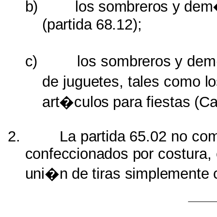
b)
los
sombreros
y
dem
(partida
68.12);
c)
los
sombreros
y
de
de
juguetes,
tales
como
l
art�culos
para
fiestas
(C
2.
La
partida
65.02 no
co
confeccionados por
costura,
uni�n
de
tiras
simplemente