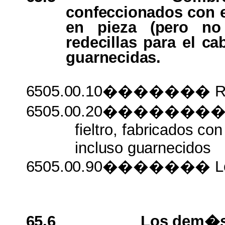
confeccionados
con
en
pieza
(pero
n
redecillas
para
el ca
guarnecidas.
6505.00.10������� Red
6505.00.20�������� 
fieltro,
fabricados
con
incluso
guarnecidos
6505.00.90�������
L
65.6
Los
dem�