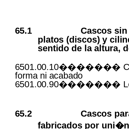
65.1
Cascos
si
platos (discos)
y
cili
sentido
de
la
altura,
d
6501.00.10�������
C
forma
ni
acabado
6501.00.90�������
L
65.2
Cascos
pa
fabricados
por
uni�