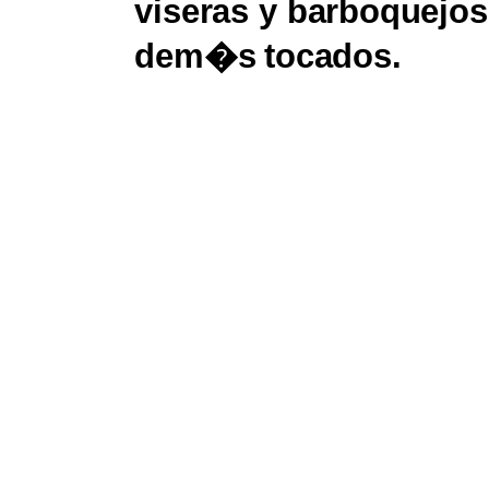
viseras
y
barboquejos
dem�s
tocados.