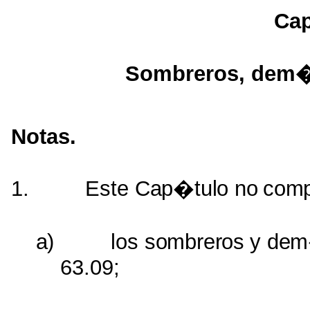
Cap
Sombreros, dem�s
Notas.
1.
Este
Cap�tulo
no
comp
a)
los
sombreros
y
de
63.09;