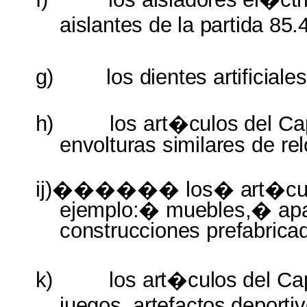
aislantes
de
la
partida
85.
g)
los
dientes artificiale
h)
los
art�culos
del
Ca
envolturas similares
de
re
ij)������ los�
art�c
ejemplo:� muebles,� a
construcciones
prefabrica
k)
los
art�culos
del
Ca
juegos,
artefactos
deportiv