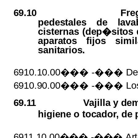
69.10
Fre
pedestales
de
lav
cisternas (dep�sitos
aparatos fijos
simil
sanitarios.
6910.10.00���
-��� De
6910.90.00���
-��� Lo
69.11
Vajilla
y
de
higiene
o
tocador,
de
6911.10.00���
-���
Ar