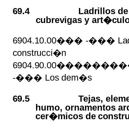
69.4
Ladrillos
d
cubrevigas
y
art�cul
6904.10.00���
-���
Lad
construcci�n
6904.90.00�����
-��� Los
dem�s
69.5
Tejas,
elem
humo,
ornamentos ar
cer�micos
de
constr