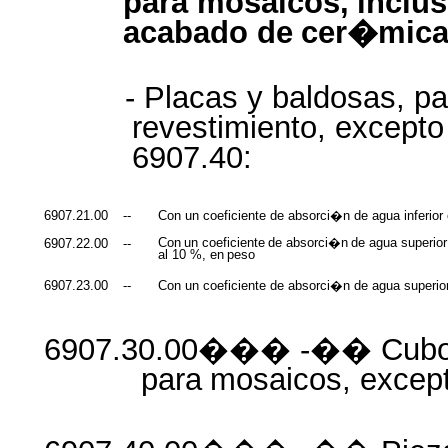
para
mosaicos,
inclu
acabado
de
cer�mica
- Placas y baldosas, p
revestimiento, excepto
6907.40:
6907.21.00
--
Con un coeficiente de absorci�n de agua inferior 
Con
un
coeficiente
de
absorci�n
de
agua
superior
6907.22.00
--
al 10 %, en
peso
6907.23.00
--
Con un coeficiente de absorci�n de agua superio
6907.30.00��� -�� Cubo
para
mosaicos,
excep