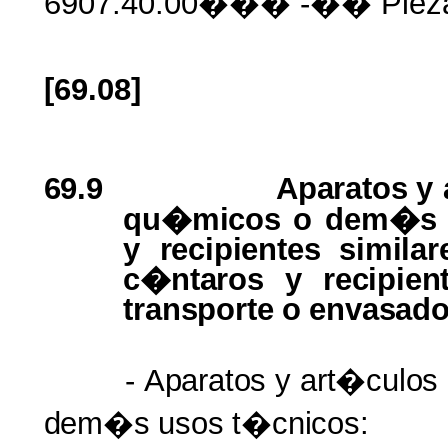
6907.40.00��� -�� Pieza
[69.08]
69.9
Aparatos
y
qu�micos
o
dem�s u
y
recipientes simila
c�ntaros
y
recipien
transporte
o
envasado
-
Aparatos
y
art�culos
dem�s usos t�cnicos: