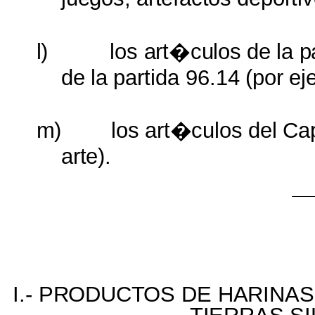
l)
los
art�culos
de
la
p
de
la
partida
96.14
(por
ej
m)
los
art�culos
del
Ca
arte).
I.-
PRODUCTOS
DE
HARINAS