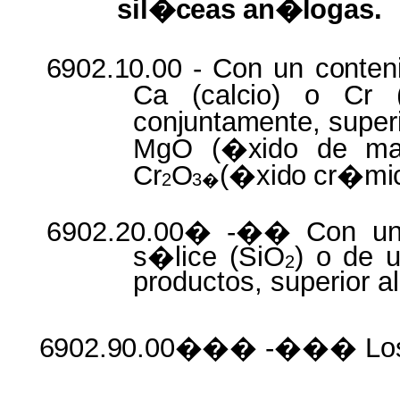
sil�ceas
an�logas.
6902.10.00
- Con un
conte
Ca
(calcio)
o Cr
conjuntamente,
super
MgO
(�xido
de
ma
Cr
O
(�xido
cr�mi
2
3
�
6902.20.00� -�� Con un 
s�lice (SiO
) o de 
2
productos, superior 
6902.90.00���
-��� Lo