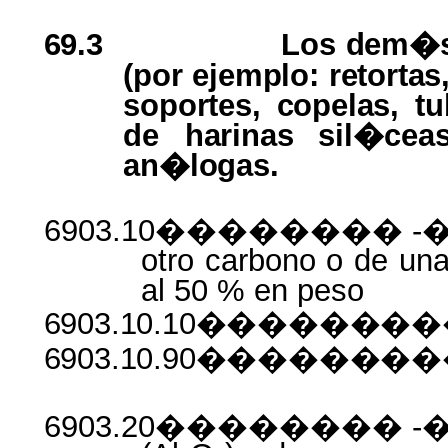
69.3
Los
dem�s 
(por ejemplo: retortas
soportes, copelas, tu
de
harinas
sil�cea
an�logas.
6903.10�������� -�
otro
carbono
o
de
un
al 50 % en
peso
6903.10.10���������
6903.10.90������
6903.20�������� -�