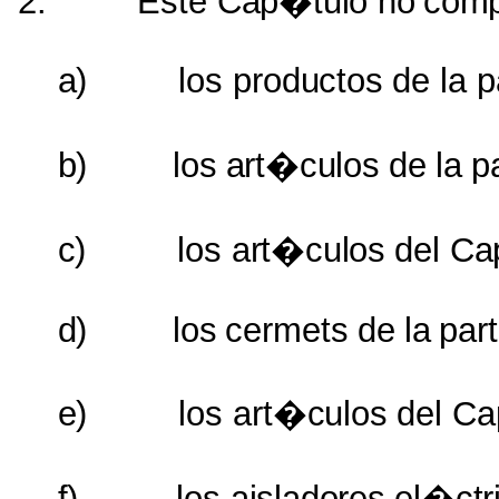
2.
Este
Cap�tulo
no
comp
a)
los
productos
de la
p
b)
los
art�culos
de
la
p
c)
los
art�culos
del
Ca
d)
los
cermets
de
la
par
e)
los
art�culos
del
Ca
f)
los
aisladores
el�ctr