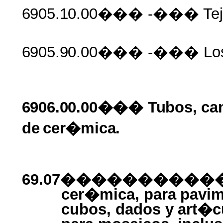
6905.10.00���
-��� Tej
6905.90.00���
-��� Lo
6906.00.00��� Tubos, ca
de
cer�mica.
69.07����������� 
cer�mica,
para
pavi
cubos, dados
y
art�c