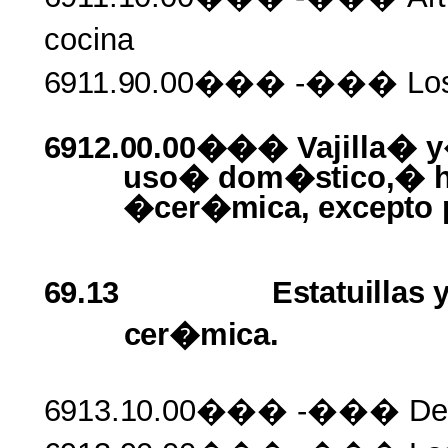
cocina
6911.90.00���
-��� Lo
6912.00.00���
Vajilla�
uso�
dom�stico,� 
�
cer�mica, excepto
69.13
Estatuillas
cer�mica.
6913.10.00���
-��� De