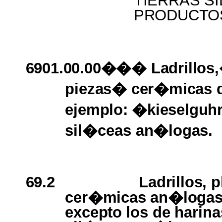
TIERRAS 
PRODUCTO
6901.00.00��� Ladrillos
piezas� cer�micas
ejemplo:
�kieselguh
sil�ceas
an�logas.
69.2
Ladrillos, 
cer�micas an�loga
excepto
los
de
harina