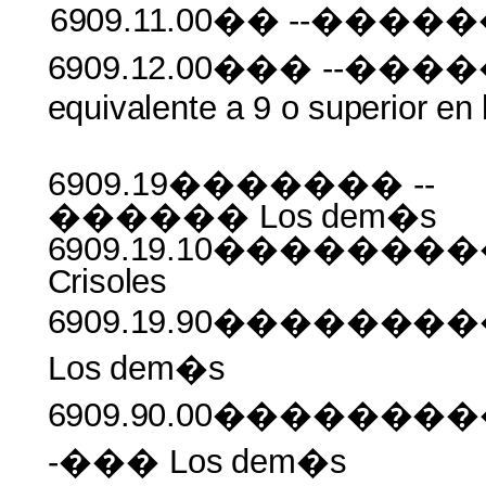
6909.11.00��
--�����
6909.12.00���
--���
equivalente
a
9
o
superior
en
6909.19������� --
������ Los
dem�s
6909.19.10������
Crisoles
6909.19.90������
Los
dem�s
6909.90.00�����
-��� Los
dem�s