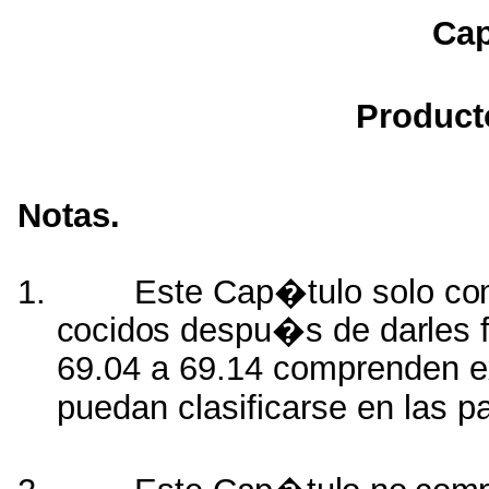
Cap
Product
Notas.
1.
Este Cap�tulo solo
co
cocidos
despu�s de
darles
69.04 a 69.14 comprenden e
puedan clasificarse en las p