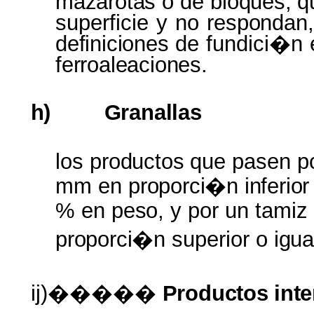
mazarotas
o de
bloques,
q
superficie y no
respondan
definiciones
de fundici�n
ferroaleaciones.
h)
Granallas
los
productos
que pasen p
mm en
proporci�n inferio
% en
peso,
y por un tami
proporci�n
superior o
igua
ij)�����
Productos
int