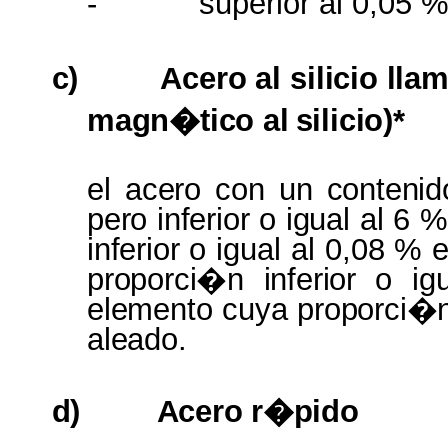
-
superior al 0,05 
c)
Acero
al
silicio l
magn�tico al
silicio)*
el
acero
con un
conteni
pero inferior
o
igual
al 6
%
inferior
o igual al 0,08 %
proporci�n inferior
o ig
elemento
cuya
proporci�
aleado.
d)
Acero
r�pido