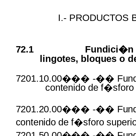
I.- PRODUCTOS
72.1
Fundici�
lingotes, bloques
o
d
7201.10.00���
-��
Fun
contenido
de
f�sforo
7201.20.00���
-��
Fun
contenido
de
f�sforo
superi
7201.50.00���
-��
Fun