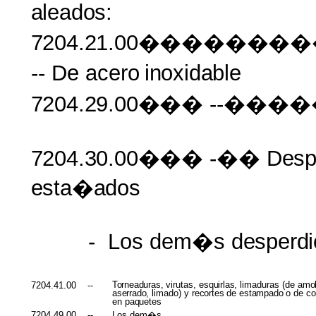
aleados:
7204.21.00�����
-- De acero
inoxidable
7204.29.00���
--����
7204.30.00���
-��
Desp
esta�ados
-
Los dem�s
desperd
Torneaduras,
virutas,
esquirlas,
limaduras (de
amol
7204.41.00
--
aserrado,
limado) y
recortes
de
estampado
o de
co
en
paquetes
7204.49.00
--
Los dem�s