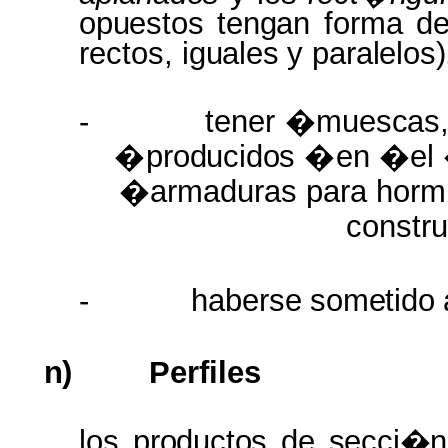
opuestos tengan
forma de
rectos,
iguales
y
paralelos
-
tener
�
muescas
�
producidos
�
en
�
el
�armaduras para hor
constr
-
haberse
sometido
n)
Perfiles
los
productos
de
secci�n