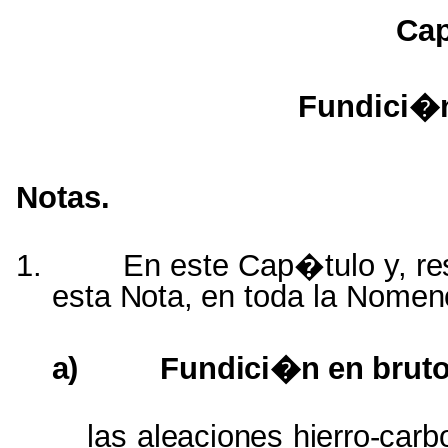
Cap
Fundici�n
Notas.
1.
En este Cap�tulo y,
re
esta
Nota,
en toda la
Nomenc
a)
Fundici�n
en
brut
las
aleaciones hierro-car