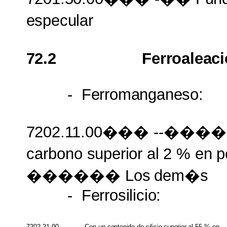
especular
72.2
Ferroaleaci
-
Ferromanganeso:
7202.11.00���
--����
carbono
superior al
2 %
en
p
������ Los
dem�s
-
Ferrosilicio:
7202.21.00
--
Con un
contenido
de
silicio superior
al 55 % en