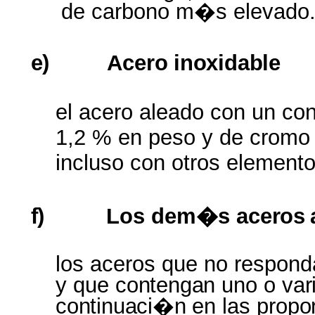
de carbono m�s elevado
e)
Acero
inoxidable
el acero aleado con un cont
1,2 % en peso y de cromo s
incluso con otros elemento
f)
Los dem�s
aceros
los aceros que no respond
y que
contengan
uno o
var
continuaci�n
en las
propo