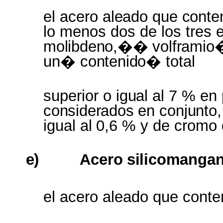
el acero
aleado
que
conte
lo menos dos de los tres
molibdeno,�� volframio
un�
contenido�
total
superior o
igual
al 7 % en
considerados
en
conjunto
igual
al
0,6 % y de cromo
e)
Acero
silicomanga
el acero aleado que cont