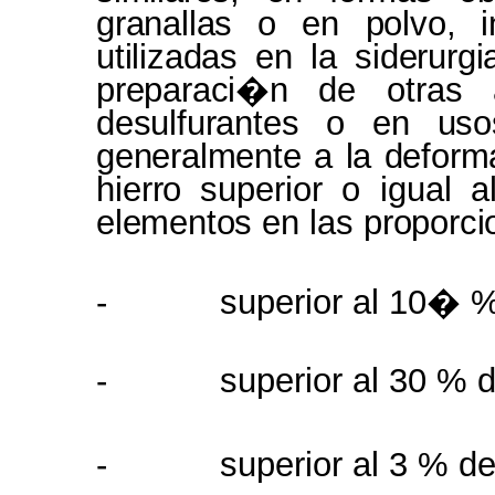
granallas
o en
polvo, 
utilizadas
en la
siderurg
preparaci�n
de otras
desulfurantes
o en
uso
generalmente
a
la defor
hierro
superior o igual
a
elementos
en las
proporc
-
superior al 10� 
-
superior al 30 % 
-
superior al 3 % d