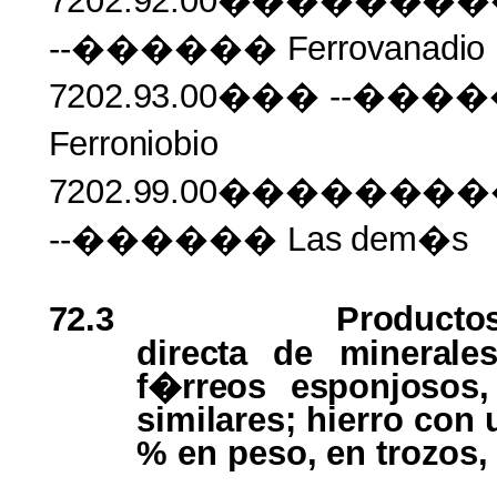
7202.92.00�����
--������
Ferrovanadio
7202.93.00���
--���
Ferroniobio
7202.99.00�����
--������ Las
dem�s
72.3
Producto
directa
de
mineral
f�rreos esponjosos
similares;
hierro con
% en
peso,
en
trozos