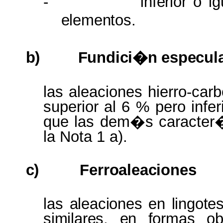
-
inferior
o i
elementos.
b)
Fundici�n
especul
las aleaciones hierro-ca
superior al 6 % pero infe
que las dem�s caracter�
la Nota 1 a).
c)
Ferroaleaciones
las
aleaciones
en
lingot
similares, en formas o