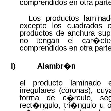
comprendidos
en otra
part
Los
productos lamina
excepto
los cuadrados
productos
de
anchura
sup
no
tengan
el
car�cte
comprendidos
en
otra
parte
l)
Alambr�n
el producto
laminado
irregulares (coronas),
cuy
forma de
c�rculo, seg
rect�ngulo, tri�ngulo
u 