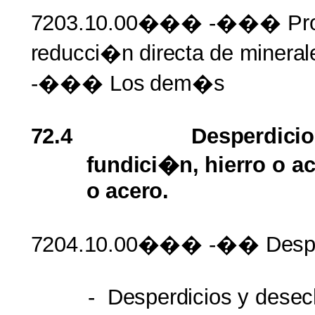
7203.10.00���
-��� Pro
reducci�n
directa
de
mineral
-��� Los
dem�s
72.4
Desperdici
fundici�n, hierro
o
ac
o
acero.
7204.10.00���
-��
Desp
-
Desperdicios
y
desec