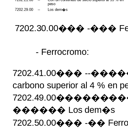
peso
7202.29.00
--
Los dem�s
7202.30.00���
-���
Fe
- Ferrocromo:
7202.41.00���
--�����
carbono
superior al
4 %
en
p
7202.49.00�����
������ Los
dem�s
7202.50.00���
-��
Ferr