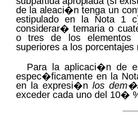
subpartida apropiada
(si
exis
de la
aleaci�n
tenga un
con
estipulado
en la Nota 1 
considerar� ternaria
o
cuat
o tres de los
elementos
superiores
a los
porcentaje
Para la aplicaci�n de e
espec�ficamente en la Not
en la expresi�n
los dem�
exceder cada uno del 10� 