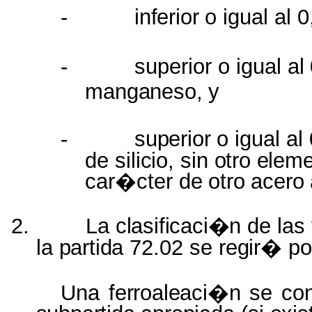
-
inferior
o igual al
-
superior o igual
al
manganeso,
y
-
superior
o igual a
de
silicio,
sin
otro elem
car�cter
de
otro
acero
2.
La
clasificaci�n
de las
la
partida
72.02 se
regir�
po
Una
ferroaleaci�n
se
co