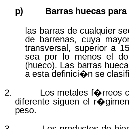
p)
Barras
huecas
para
las barras de
cualquier
se
de
barrenas,
cuya may
transversal,
superior a 1
sea
por
lo
menos
el
do
(hueco).
Las
barras
hueca
a
esta
definici�n
se
clasi
2.
Los
metales
f�rreos
diferente
siguen
el
r�gime
peso.
3.
Los productos
de hie