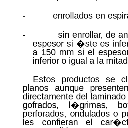
-
enrollados
en
espi
-
sin
enrollar,
de a
espesor
si �ste
es infe
a 150 mm si el
espeso
inferior
o
igual
a
la
mitad
Estos
productos
se c
planos
aunque presente
directamente
del
laminado
gofrados, l�grimas, b
perforados, ondulados
o
p
les
confieran
el car�