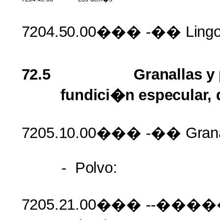
7204.50.00���
-��
Ling
72.5
Granallas
y
fundici�n
especular,
7205.10.00���
-��
Gran
-
Polvo:
7205.21.00���
--����