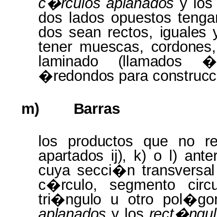
c�rculos aplanados
y lo
dos
lados
opuestos
tenga
dos
sean rectos,
iguales
tener
muescas, cordones
laminado (llamados 
�redondos
para
construc
m)
Barras
los
productos
que no
r
apartados ij),
k) o l)
ante
cuya secci�n
transversa
c�rculo,
segmento
cir
tri�ngulo
u otro pol�g
aplanados
y
los
rect�ngul