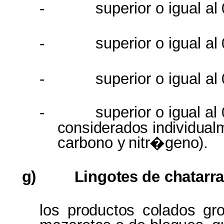
-
superior o igual
al
-
superior o igual
al
-
superior o igual
al
-
superior o
igual
al
considerados individua
carbono y
nitr�geno).
g)
Lingotes
de
chatarr
los
productos colados g