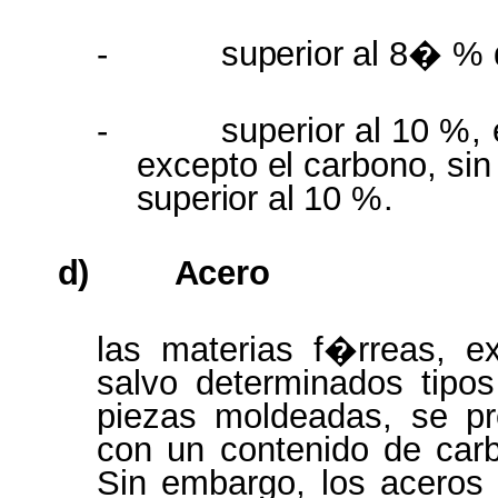
-
superior
al 8� % 
-
superior al 10
%,
excepto
el
carbono, si
superior al
10
%.
d)
Acero
las materias f�rreas, e
salvo determinados tipo
piezas moldeadas, se pr
con un contenido de carb
Sin embargo, los aceros