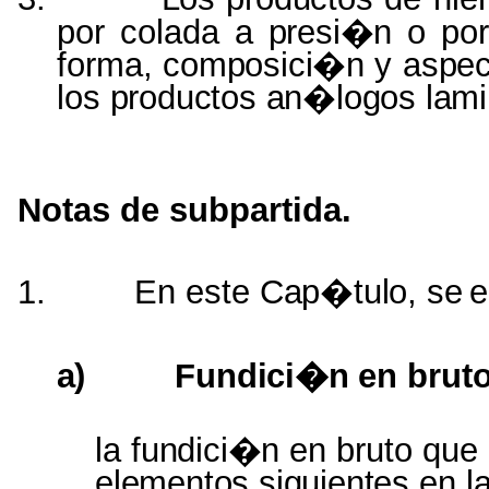
por colada a
presi�n
o po
forma,
composici�n
y
aspec
los
productos an�logos lam
Notas de subpartida.
1.
En este
Cap�tulo,
se
e
a)
Fundici�n
en
brut
la
fundici�n
en bruto que
elementos siguientes
en
l