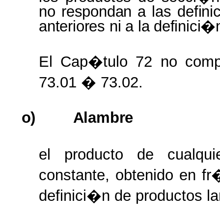
no
respondan
a
las
defini
anteriores
ni
a
la
definici�
El Cap�tulo 72 no compr
73.01 � 73.02.
o)
Alambre
el producto de cualqui
constante, obtenido en fr
definici�n de productos l