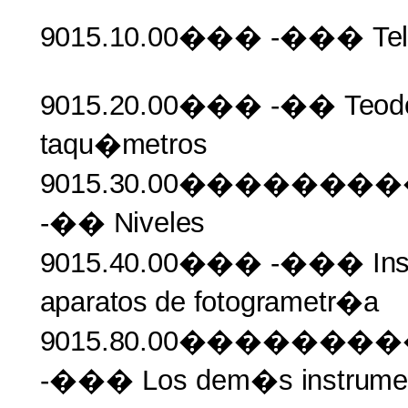
9015.10.00���
-���
Te
9015.20.00���
-��
Teodo
taqu�metros
9015.30.00�����
-��
Niveles
9015.40.00���
-���
In
aparatos
de
fotogrametr�a
9015.80.00�����
-��� Los dem�s
instrume