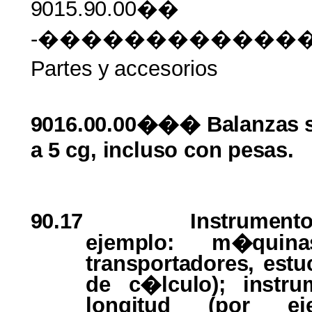
9015.90.00��
-������������
Partes
y
accesorios
9016.00.00��� Balanzas
a
5
cg,
incluso
con
pesas.
90.17
Instrument
ejemplo: m�qui
transportadores, est
de
c�lculo); inst
longitud
(por
e