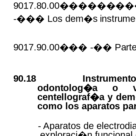
9017.80.00�����
-��� Los dem�s
instrume
9017.90.00���
-��
Part
90.18
Instrument
odontolog�a
o
centellograf�a
y
de
como
los
aparatos
pa
- Aparatos de electrodi
exploraci�n funcional