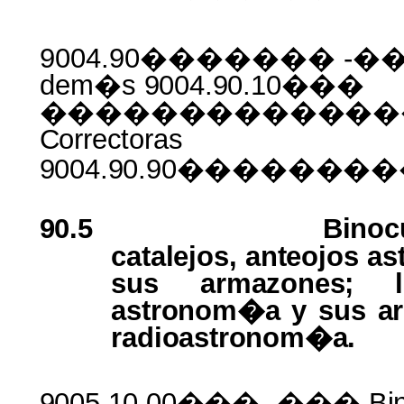
9004.90������� -��
dem�s
9004.90.10���
�������������
Correctoras
9004.90.90������
90.5
Binoc
catalejos, anteojos a
sus
armazones;
astronom�a
y
sus a
radioastronom�a.
9005.10.00���
-���
Bi