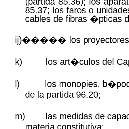
(partida
85.36);
los
apara
85.37;
los faros
o
unidad
cables
de
fibras
�pticas
d
ij)����� los
proyectore
k)
los
art�culos
del
Ca
l)
los
monopies,
b�pod
de
la
partida
96.20;
m)
las
medidas
de
capac
materia
constitutiva;