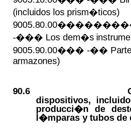
(incluidos
los
prism�ticos)
9005.80.00�����
-��� Los dem�s
instrume
9005.90.00���
-��
Part
armazones)
90.6
dispositivos,
incluid
producci�n
de
dest
l�mparas
y
tubos
de