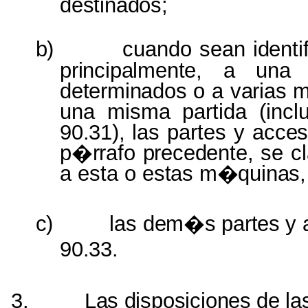
destinados;
b)
cuando sean
ident
principalmente,
a un
determinados
o a
varias 
una misma partida (inc
90.31),
las partes y
acces
p�rrafo precedente,
se
c
a esta o
estas m�quinas,
c)
las
dem�s
partes
y
90.33.
3.
Las
disposiciones
de
la