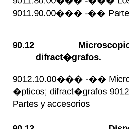
9011.80.00���
-��� Lo
9011.90.00���
-��
Part
90.12
Microscopi
difract�grafos.
9012.10.00���
-��
Micr
�pticos;
difract�grafos 9
Partes
y
accesorios
90.13
Disp