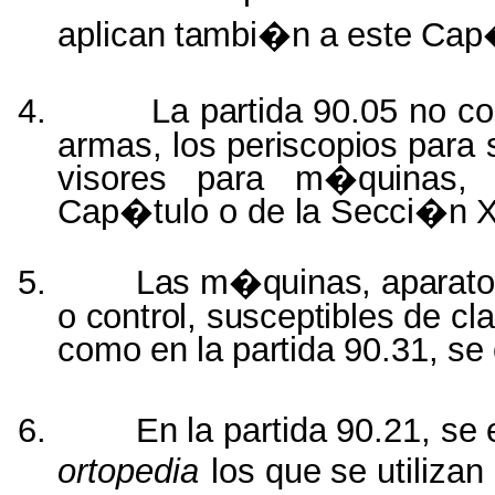
aplican
tambi�n
a
este
Cap�
4.
La
partida
90.05 no
co
armas, los
periscopios
para
visores para
m�quinas,
Cap�tulo o de
la Secci�n
5.
Las m�quinas, aparat
o
control, susceptibles
de
cl
como
en
la
partida
90.31,
se
6.
En
la
partida
90.21,
se
ortopedia
los
que
se
utilizan