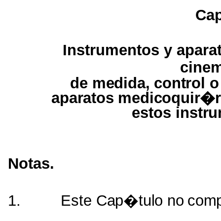
Cap
Instrumentos y apara
cine
de
medida, control
aparatos medicoquir�
estos
instr
Notas.
1.
Este
Cap�tulo
no
comp