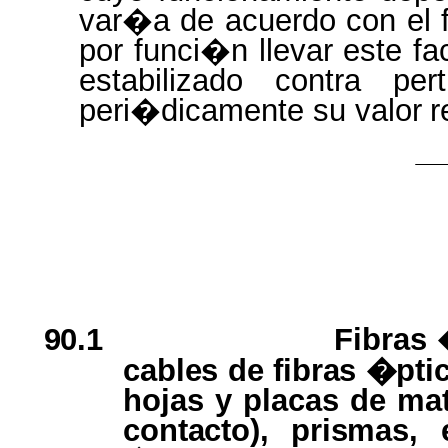
var�a de acuerdo con el f
por funci�n llevar este f
estabilizado contra pe
peri�dicamente su valor
r
90.1
Fibras
cables
de
fibras
�ptic
hojas y placas de
mat
contacto), prismas,