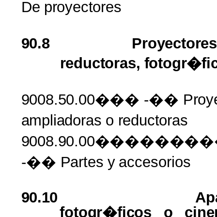
De
proyectores
90.8
Proyectore
reductoras,
fotogr�fi
9008.50.00���
-��
Proy
ampliadoras
o
reductoras
9008.90.00�����
-��
Partes
y
accesorios
90.10
Ap
fotogr�ficos
o
cin