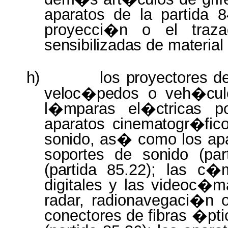
aparatos
de la partida 
proyecci�n o el tra
sensibilizadas
de
material
h)
los
proyectores
d
veloc�pedos
o
veh�cul
l�mparas el�ctricas p
aparatos cinematogr�fi
sonido,
as� como los
ap
soportes
de
sonido
(pa
(partida
85.22); las c�
digitales y las videoc�ma
radar, radionavegaci�n o
conectores de fibras �pti