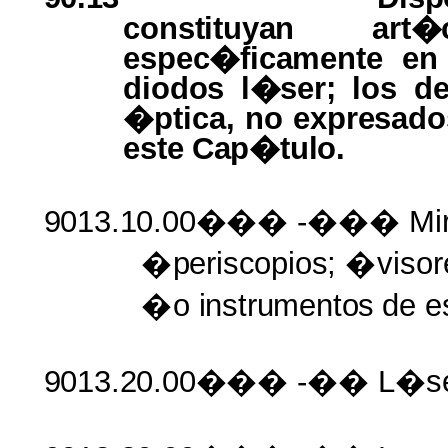
constituyan ar
espec�ficamente e
diodos l�ser;
los
d
�ptica, no
expresad
este
Cap�tulo.
9013.10.00���
-��� Mi
�
periscopios;
�
viso
�
o
instrumentos
de
e
9013.20.00���
-�� L�se