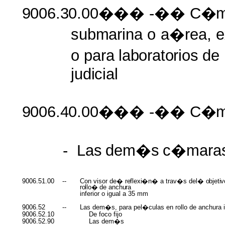
9006.30.00���
-��
C�m
submarina
o
a�rea,
o
para
laboratorios
de
judicial
9006.40.00���
-��
C�ma
-
Las
dem�s
c�mara
9006.51.00
--
Con visor de�
reflexi�n�
a trav�s del�
objeti
rollo�
de
anchura
inferior o igual a 35 mm
9006.52
--
Las dem�s, para pel�culas en rollo de anchura i
9006.52.10
De foco fijo
9006.52.90
Las dem�s