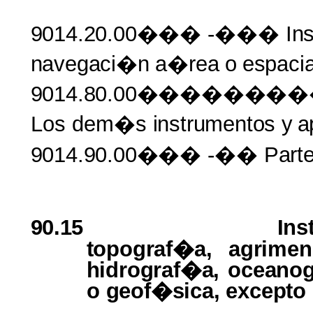
9014.20.00���
-���
In
navegaci�n
a�rea
o
espacia
9014.80.00�����
Los dem�s
instrumentos
y
a
9014.90.00���
-��
Part
90.15
In
topograf�a, agrimen
hidrograf�a, oceano
o
geof�sica, excepto