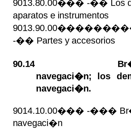
9013.80.00���
-�� Los
aparatos
e
instrumentos
9013.90.00�����
-��
Partes
y
accesorios
90.14
Br
navegaci�n;
los d
navegaci�n.
9014.10.00���
-���
Br
navegaci�n