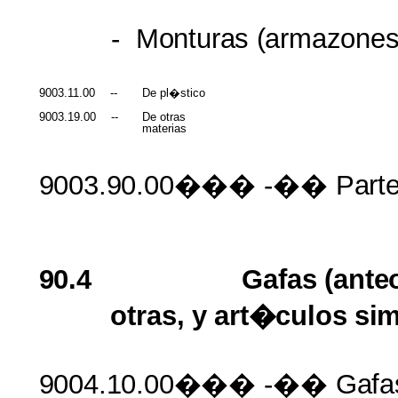
-
Monturas
(armazones
9003.11.00
--
De pl�stico
9003.19.00
--
De otras
materias
9003.90.00���
-��
Part
90.4
Gafas
(ante
otras,
y
art�culos
sim
9004.10.00���
-��
Gafa