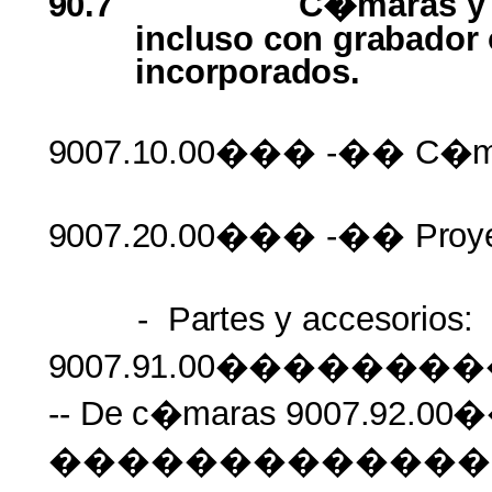
90.7
C�maras 
incluso con grabador
incorporados.
9007.10.00���
-��
C�m
9007.20.00���
-��
Proy
-
Partes
y
accesorios:
9007.91.00�����
-- De
c�maras
9007.92.0
�������������