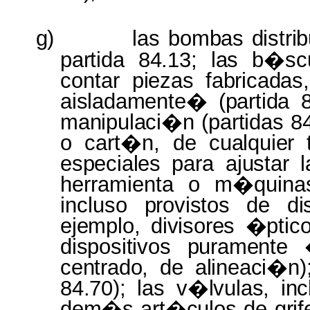
g)
las
bombas distri
partida 84.13; las b�s
contar
piezas fabricada
aisladamente� (partida 
manipulaci�n (partidas 8
o cart�n, de
cualquier
especiales
para
ajustar
herramienta o m�quinas
incluso
provistos
de
di
ejemplo, divisores �ptic
dispositivos puramente
centrado,
de
alineaci�n
84.70);
las
v�lvulas, in
dem�s art�culos
de
gri