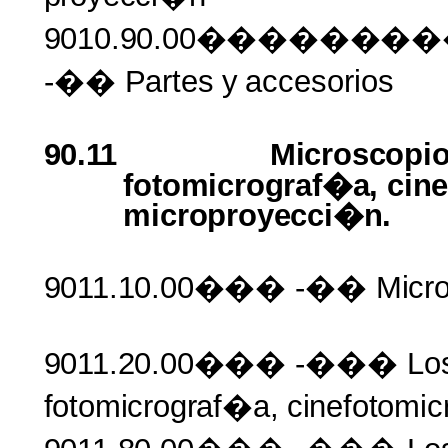
9010.90.00�����
-��
Partes
y
accesorios
90.11
Microscopio
fotomicrograf�a, cin
microproyecci�n.
9011.10.00���
-��
Micr
9011.20.00���
-��� Lo
fotomicrograf�a,
cinefotomi