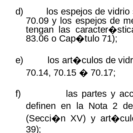
d)
los
espejos
de vidrio
70.09 y los
espejos
de m
tengan las
caracter�sti
83.06 o
Cap�tulo
71);
e)
los
art�culos
de
vidr
70.14,
70.15
�
70.17;
f)
las
partes
y
ac
definen en la
Nota
2 de
(Secci�n
XV)
y
art�cul
39);