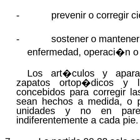
-
prevenir
o
corregir
ci
-
sostener
o
mantener
enfermedad,
operaci�n
o
Los art�culos y apara
zapatos ortop�dicos y las
concebidos para corregir l
sean hechos a medida, o p
unidades y no en pare
indiferentemente a cada pie.