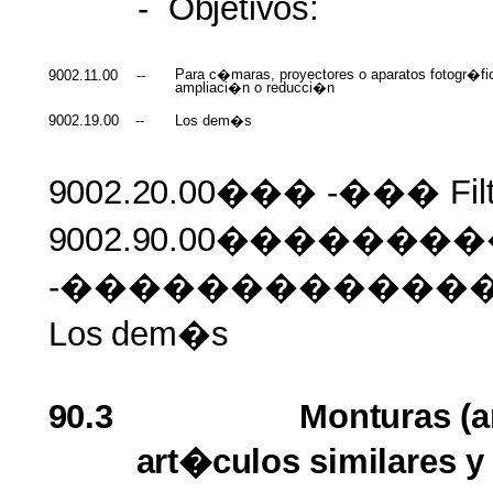
-
Objetivos:
Para c�maras, proyectores o aparatos fotogr�fi
9002.11.00
--
ampliaci�n o reducci�n
9002.19.00
--
Los dem�s
9002.20.00���
-��� Filt
9002.90.00�������
-������������
Los
dem�s
90.3
Monturas
(
art�culos
similares
y