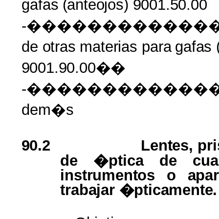
gafas
(anteojos)
9001.50.00
-������������
de
otras materias
para
gafas
9001.90.00��
-�������������
dem�s
90.2
Lentes, pr
de �ptica de
cua
instrumentos
o
apa
trabajar �pticamente.