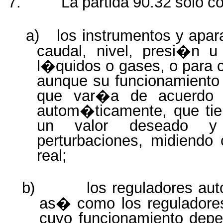
7.
La
partida
90.32
solo
c
a)
los instrumentos y apa
caudal, nivel, presi�n u
l�quidos
o
gases,
o
para
aunque su funcionamient
que var�a de acuerdo c
autom�ticamente, que tien
un valor deseado y 
perturbaciones,
midiendo
real;
b)
los reguladores au
as� como los reguladore
cuyo funcionamiento dep