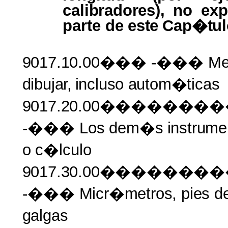
calibradores),
no
exp
parte
de
este
Cap�tul
9017.10.00���
-��� Me
dibujar,
incluso
autom�ticas
9017.20.00�����
-��� Los
dem�s
instrume
o
c�lculo
9017.30.00�����
-���
Micr�metros, pies
d
galgas