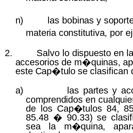
n)
las
bobinas
y
soporte
materia constitutiva,
por
e
2.
Salvo lo
dispuesto
en l
accesorios
de
m�quinas, apa
este
Cap�tulo
se
clasifican
a)
las
partes
y
ac
comprendidos
en
cualqui
de los
Cap�tulos
84, 8
85.48 � 90.33) se
clasi
sea la
m�quina,
apa