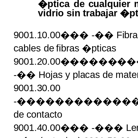
�ptica de
cualquier 
vidrio
sin
trabajar
�pt
9001.10.00���
-��
Fibr
cables
de
fibras
�pticas
9001.20.00�����
-�� Hojas
y
placas
de
mate
9001.30.00
-������������
de
contacto
9001.40.00���
-���
Le