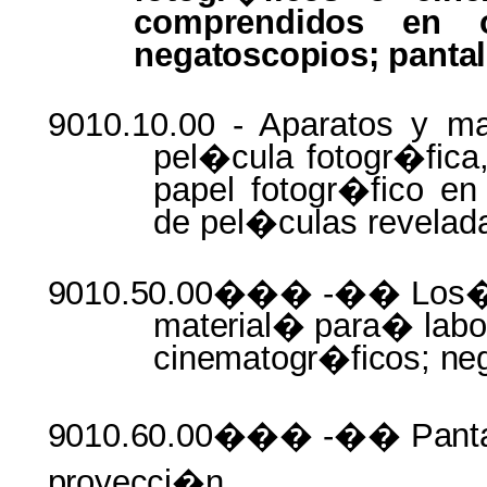
comprendidos
en 
negatoscopios; panta
9010.10.00 - Aparatos y ma
pel�cula fotogr�fica
papel fotogr�fico en
de pel�culas revelada
9010.50.00���
-�� Los
material�
para�
labo
cinematogr�ficos;
ne
9010.60.00���
-��
Panta
proyecci�n