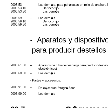
9006.53
--
Las dem�s, para pel�culas en rollo de anchura 
9006.53.10
De foco fijo
9006.53.90
Las dem�s
9006.59
--
Las dem�s
9006.59.10
De foco fijo
9006.59.90
Las dem�s
-
Aparatos
y
dispositiv
para
producir
destellos
9006.61.00
--
Aparatos
de
tubo
de
descarga
para
producir
destell
electr�nicos)
9006.69.00
--
Los dem�s
- Partes y accesorios:
9006.91.00
--
De c�maras fotogr�ficas
9006.99.00
--
Los dem�s