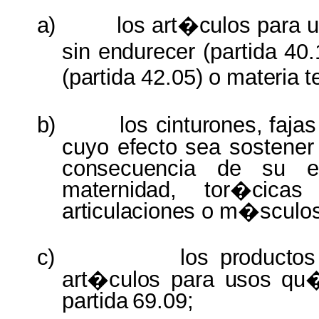
a)
los
art�culos
para
u
sin
endurecer
(partida
40.
(partida
42.05)
o
materia
t
b)
los
cinturones,
faja
cuyo
efecto
sea sostene
consecuencia
de
su
e
maternidad,
tor�cicas
articulaciones
o
m�sculos
c)
los
productos
art�culos
para
usos qu
partida
69.09;