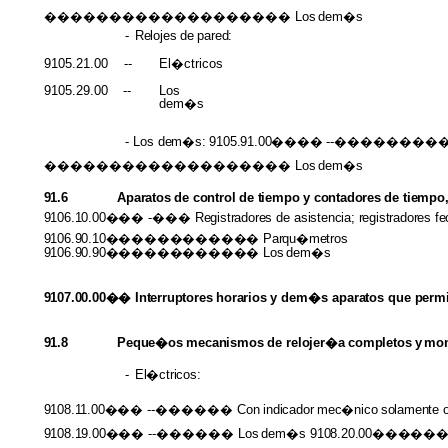
������������������� Los
dem�s
-
Relojes
de
pared:
9105.21.00
--
El�ctricos
9105.29.00
--
Los
dem�s
-
Los
dem�s: 9105.91.00����
--�������
������������������� Los
dem�s
91.6
Aparatos
de
control
de
tiempo
y
contadores
de
tiempo
9106.10.00���
-���
Registradores
de
asistencia; registradores 
9106.90.10������������ Parqu�metros
9106.90.90������������
Los
dem�s
9107.00.00�� Interruptores horarios
y dem�s
aparatos
que
permi
91.8
Peque�os mecanismos
de
relojer�a completos
y
mon
-
El�ctricos:
9108.11.00���
--������ Con
indicador
mec�nico
solamente
9108.19.00���
--������ Los
dem�s
9108.20.00��