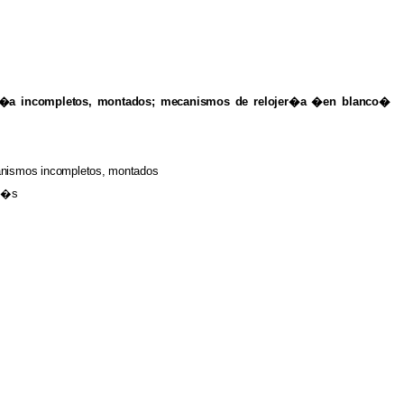
er�a incompletos, montados; mecanismos de relojer�a
�en
blanco�
nismos incompletos,
montados
m�s