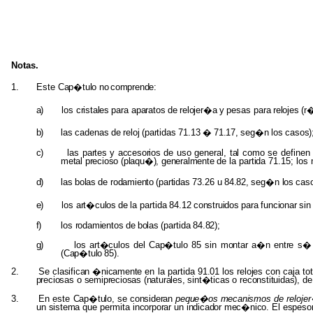
Notas.
1.
Este
Cap�tulo
no
comprende:
a)
los
cristales
para
aparatos
de
relojer�a
y
pesas
para
relojes
(r
b)
las
cadenas
de
reloj
(partidas
71.13
�
71.17,
seg�n
los
casos)
c)
las
partes
y
accesorios
de uso general,
tal
como se definen
metal precioso (plaqu�), generalmente
de la
partida
71.15; los
d)
las
bolas
de
rodamiento
(partidas
73.26
u
84.82,
seg�n
los
caso
e)
los
art�culos
de
la
partida
84.12
construidos
para
funcionar
sin
f)
los
rodamientos
de
bolas
(partida
84.82);
g)
los
art�culos
del
Cap�tulo
85 sin
montar
a�n
entre
s�
(Cap�tulo
85).
2.
Se
clasifican �nicamente
en la partida
91.01
los
relojes
con caja t
preciosas
o
semipreciosas (naturales, sint�ticas
o
reconstituidas),
de
3.
En este
Cap�tulo,
se
consideran
peque�os mecanismos
de reloj
un
sistema
que permita
incorporar
un
indicador mec�nico.
El
espeso