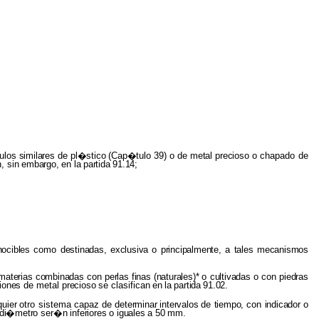
ulos
similares
de
pl�stico
(Cap�tulo
39)
o
de
metal
precioso
o chapado de
n,
sin
embargo,
en
la
partida
91.14;
nocibles
como
destinadas, exclusiva
o
principalmente,
a
tales mecanismos
 materias combinadas
con
perlas finas (naturales)*
o
cultivadas
o con
piedras
ciones
de metal
precioso
se clasifican
en
la
partida
91.02.
quier
otro sistema capaz de
determinar intervalos
de
tiempo,
con
indicador
o
di�metro
ser�n
inferiores
o
iguales
a 50
mm.