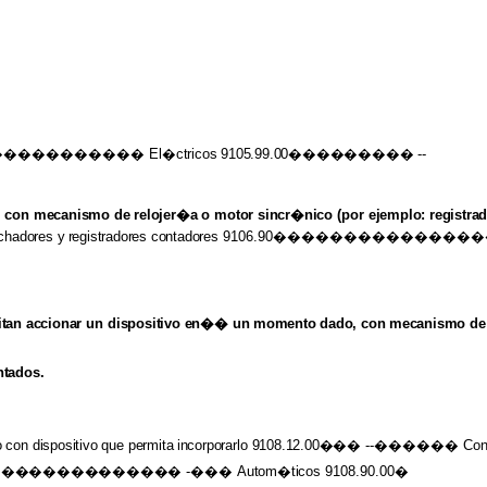
������������
El�ctricos 9105.99.00���������
--
,
con
mecanismo
de
relojer�a
o
motor sincr�nico
(por
ejemplo: registra
fechadores
y
registradores
contadores
9106.90����������������
tan accionar
un
dispositivo en��
un
momento
dado,
con
mecanismo
de
tados.
o
con
dispositivo
que
permita
incorporarlo
9108.12.00���
--������ Co
�����������������
-���
Autom�ticos
9108.90.00�