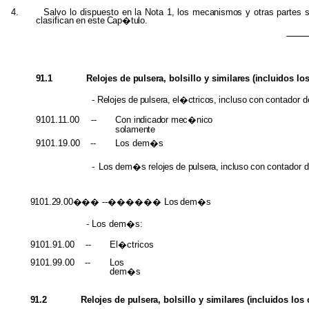
4.
Salvo lo dispuesto en la Nota
1,
los
mecanismos
y otras partes
clasifican
en
este
Cap�tulo.
91.1
Relojes
de
pulsera,
bolsillo y
similares (incluidos
lo
-
Relojes
de
pulsera,
el�ctricos,
incluso
con
contador
d
9101.11.00
--
Con
indicador mec�nico
solamente
9101.19.00
--
Los dem�s
-
Los
dem�s
relojes
de
pulsera,
incluso
con
contador
d
9101.29.00���
--������ Los
dem�s
- Los dem�s:
9101.91.00
--
El�ctricos
9101.99.00
--
Los
dem�s
91.2
Relojes
de
pulsera,
bolsillo y
similares (incluidos
los