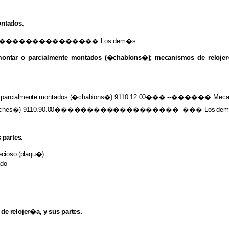
ntados.
��������������� Los
dem�s
montar
o
parcialmente montados (�chablons�); mecanismos
de
reloj
parcialmente
montados
(�chablons�)
9110.12.00���
--������
Meca
ches�)
9110.90.00�������������������
-��� Los
de
s
partes.
ecioso
(plaqu�)
ado
de
relojer�a,
y
sus
partes.