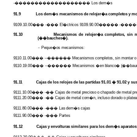
-������������������� Los
dem�s
91.9
Los
dem�s
mecanismos
de
relojer�a
completos
y
mo
9109.10.00���
-���
El�ctricos 9109.90.00�����
-����
91.10
Mecanismos
de
relojer�a completos,
sin
(��bauches�).
-
Peque�os
mecanismos:
9110.11.00���
--������
Mecanismos
completos,
sin
montar
o
9110.19.00���
--������
Mecanismos
�en
blanco�
(��bau
91.11
Cajas
de
los
relojes
de
las
partidas
91.01
�
91.02
y
su
9111.10.00���
-�� Cajas
de
metal
precioso
o
chapado
de
metal
pr
9111.20.00���
-�� Cajas
de
metal
com�n,
incluso
dorado
o
plate
9111.80.00���
-��� Las
dem�s
cajas
9111.90.00���
-���
Partes
91.12
Cajas
y
envolturas
similares
para
los
dem�s
aparatos