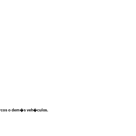
rcos
o
dem�s
veh�culos.