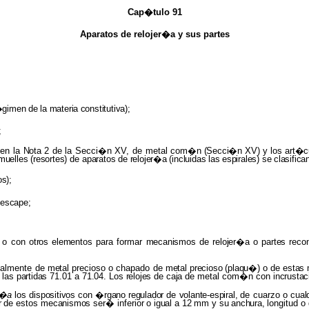
Cap�tulo 91
Aparatos de relojer�a y sus partes
�gimen
de
la
materia
constitutiva);
;
 en la
Nota
2 de la Secci�n XV, de metal
com�n
(Secci�n
XV)
y
los
art�c
muelles (resortes)
de
aparatos
de
relojer�a
(incluidas
las
espirales)
se
clasifica
s);
escape;
 o con
otros elementos
para formar
mecanismos
de
relojer�a
o
partes reco
otalmente de
metal
precioso o chapado de
metal precioso (plaqu�)
o de
estas
 las
partidas
71.01 a
71.04.
Los
relojes
de
caja
de metal com�n con
incrusta
er�a
los
dispositivos
con
�rgano regulador
de
volante-espiral,
de cuarzo o
cual
r
de estos
mecanismos
ser�
inferior
o
igual
a
12
mm
y
su
anchura,
longitud
o