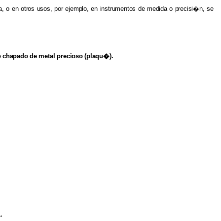
a,
o
en
otros
usos,
por
ejemplo,
en
instrumentos
de
medida
o
precisi�n,
se
o
chapado
de
metal
precioso
(plaqu�).
.