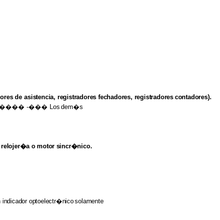
dores
de
asistencia, registradores fechadores, registradores
contadores).
��� -��� Los
dem�s
relojer�a
o
motor
sincr�nico.
n
indicador optoelectr�nico
solamente