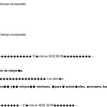
tiempo
incorporado:
tiempo
incorporado:
������������
El�ctricos 9102.99.00���������
--
mo
de
relojer�a.
��������������� Los
dem�s
ntos��
y�� relojes��
similares,
�
para
�
autom�viles, aeronaves,
ba
����������
--
El�ctricos 9105.19.00�������
--