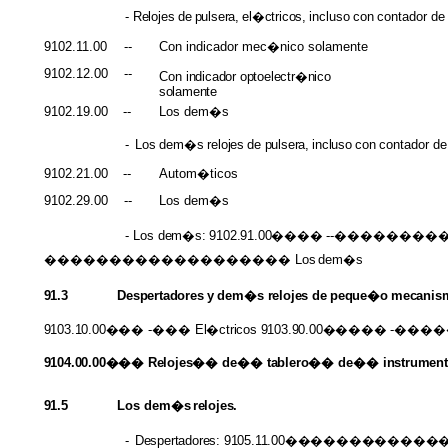
-
Relojes
de
pulsera,
el�ctricos,
incluso
con
contador
de
9102.11.00
--
Con indicador mec�nico solamente
9102.12.00
--
Con
indicador optoelectr�nico
solamente
9102.19.00
--
Los dem�s
-
Los
dem�s
relojes
de
pulsera,
incluso
con
contador
de
9102.21.00
--
Autom�ticos
9102.29.00
--
Los dem�s
-
Los
dem�s: 9102.91.00����
--�������
������������������� Los
dem�s
91.3
Despertadores
y
dem�s
relojes
de
peque�o
mecanis
9103.10.00���
-���
El�ctricos 9103.90.00�����
-����
9104.00.00��� Relojes��
de��
tablero��
de��
instrume
91.5
Los dem�s
relojes.
-
Despertadores: 9105.11.00���������