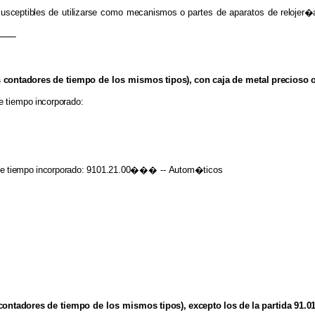
susceptibles
de
utilizarse
como
mecanismos
o
partes
de
aparatos
de
relojer�
s
contadores
de
tiempo
de los mismos
tipos),
con
caja
de
metal
precioso
e
tiempo
incorporado:
e
tiempo
incorporado: 9101.21.00���
--
Autom�ticos
contadores
de
tiempo
de los mismos
tipos),
excepto
los
de
la
partida
91.01