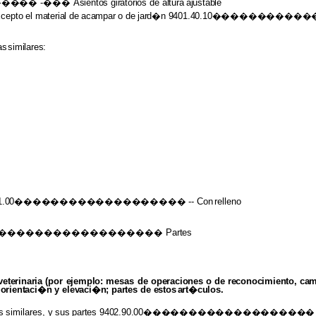
�������
-���
Asientos giratorios
de
altura
ajustable
xcepto
el
material
de
acampar
o
de
jard�n 9401.40.10����������
as
similares:
401.71.00�������������������
-- Con
relleno
 -�������������������
Partes
veterinaria
(por
ejemplo:
mesas de
operaciones
o
de
reconocimiento,
ca
e
orientaci�n
y
elevaci�n; partes
de
estos
art�culos.
s
similares,
y
sus
partes
9402.90.00������������������