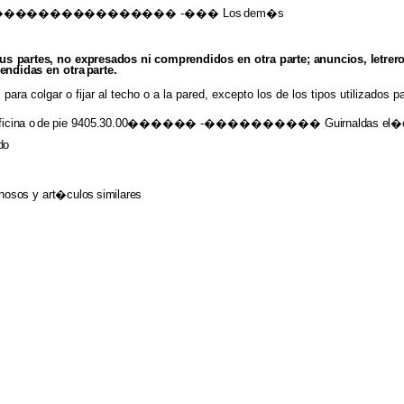
�������������������
-��� Los
dem�s
sus
partes,
no
expresados ni comprendidos
en otra
parte; anuncios, letrer
rendidas
en otra
parte.
a colgar o fijar al techo o a la pared, excepto los de los tipos utilizados
ficina
o
de
pie
9405.30.00������
-����������
Guirnaldas
el�c
do
minosos
y
art�culos
similares