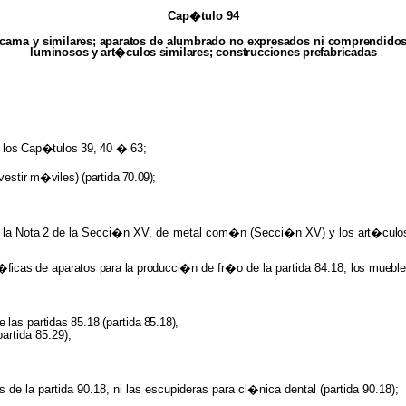
Cap�tulo 94
 cama y
similares; aparatos
de
alumbrado
no
expresados
ni
comprendido
luminosos
y
art�culos
similares; construcciones
prefabricadas
los
Cap�tulos
39,
40
�
63;
vestir
m�viles)
(partida
70.09);
 la
Nota
2 de la Secci�n XV, de metal com�n (Secci�n XV) y los
art�cul
�ficas
de
aparatos para la producci�n
de fr�o de la partida 84.18;
los muebl
de
las
partidas 85.18
(partida
85.18),
partida 85.29);
 de la partida 90.18, ni las escupideras para cl�nica dental (partida 90.18);