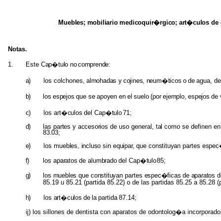
Muebles; mobiliario medicoquir�rgico; art�culos
de
Notas.
1.
Este
Cap�tulo
no
comprende:
a)
los
colchones,
almohadas
y
cojines,
neum�ticos
o
de
agua,
de
b)
los
espejos
que
se
apoyen
en
el
suelo
(por
ejemplo,
espejos
de
c)
los
art�culos
del
Cap�tulo
71;
d)
las
partes
y
accesorios
de uso general,
tal
como se definen en
83.03;
e)
los
muebles, incluso
sin
equipar,
que
constituyan
partes
espec
f)
los
aparatos
de
alumbrado
del
Cap�tulo
85;
g)
los
muebles
que
constituyan
partes
espec�ficas de aparatos 
85.19 u 85.21 (partida 85.22) o de las partidas 85.25 a 85.28 (
h)
los
art�culos
de
la
partida
87.14;
ij) los sillones de dentista con aparatos de odontolog�a incorporados