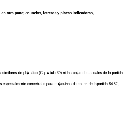
s
en otra
parte; anuncios,
letreros
y
placas
indicadoras,
os
similares de pl�stico
(Cap�tulo
39) ni las
cajas
de
caudales
de la
partida
es especialmente concebidos
para
m�quinas de
coser, de la
partida 84.52;