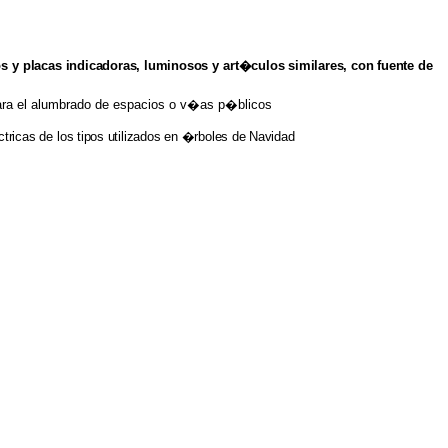
os
y
placas indicadoras, luminosos
y
art�culos similares, con fuente
de
 para el alumbrado de espacios o v�as p�blicos
tricas
de
los
tipos
utilizados
en
�rboles
de
Navidad