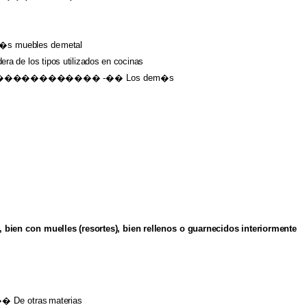
m�s
muebles
de
metal
era
de
los
tipos
utilizados
en
cocinas
���������������
-�� Los dem�s
, bien
con
muelles (resortes), bien rellenos
o
guarnecidos interiormente
 De otras
materias