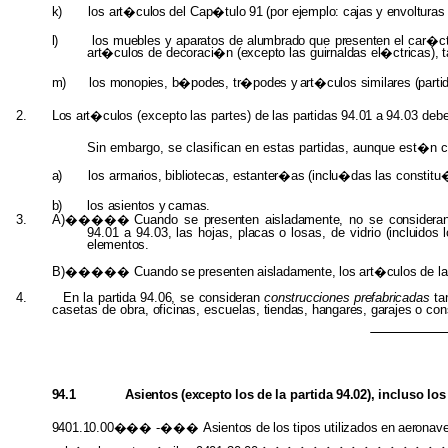
k)
los
art�culos
del
Cap�tulo
91
(por
ejemplo:
cajas
y
envolturas
l)
los
muebles
y
aparatos
de
alumbrado
que
presenten
el car�c
art�culos
de
decoraci�n (excepto
las
guirnaldas el�ctricas), t
m)
los
monopies, b�podes, tr�podes
y
art�culos similares (part
2.
Los
art�culos
(excepto
las
partes)
de
las
partidas 94.01
a
94.03
deb
Sin embargo, se clasifican en estas partidas, aunque est�n con
a)
los
armarios, bibliotecas, estanter�as (inclu�das
las
constit
b)
los
asientos
y
camas.
3.
A)����� Cuando
se
presenten
aisladamente,
no
se
considera
94.01 a 94.03, las hojas,
placas
o losas, de vidrio
(incluidos
elementos.
B)����� Cuando
se
presenten
aisladamente,
los
art�culos
de
la
4.
En la
partida 94.06,
se
consideran
construcciones prefabricadas
ta
casetas de obra,
oficinas,
escuelas,
tiendas, hangares, garajes
o
con
94.1
Asientos
(excepto
los
de
la
partida
94.02),
incluso
los
9401.10.00���
-���
Asientos
de
los
tipos
utilizados
en
aeron