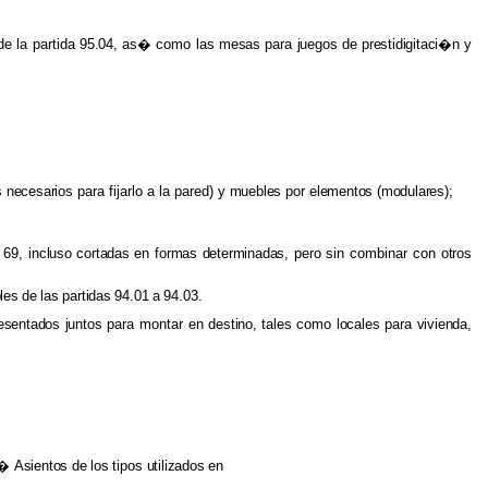
de la partida
95.04,
as� como las
mesas
para
juegos
de
prestidigitaci�n
y
s necesarios
para fijarlo a la pared) y
muebles
por
elementos
(modulares);
 69,
incluso cortadas
en
formas determinadas,
pero sin combinar con
otros
les
de
las
partidas
94.01
a
94.03.
esentados juntos
para montar en
destino, tales
como
locales
para
vivienda,
��
Asientos
de
los
tipos
utilizados
en