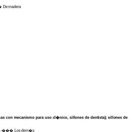
��
De
madera
mas
con
mecanismo
para
uso
cl�nico,
sillones
de
dentista); sillones
de
�
-��� Los
dem�s