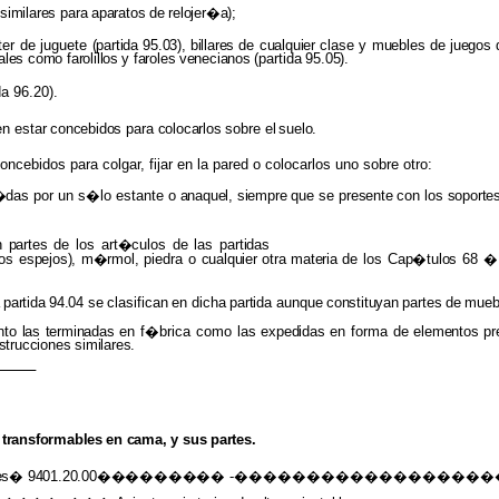
similares
para
aparatos
de
relojer�a);
ter de juguete
(partida 95.03), billares
de
cualquier
clase y
muebles
de
juegos
ales como farolillos
y
faroles
venecianos
(partida
95.05).
ida
96.20).
en
estar
concebidos
para
colocarlos
sobre el
suelo.
cebidos para colgar, fijar en la pared o colocarlos uno sobre otro:
u�das
por un s�lo estante o
anaquel, siempre
que se
presente
con
los soporte
n
partes
de
los
art�culos
de
las
partidas
los
espejos), m�rmol,
piedra o
cualquier otra materia
de los
Cap�tulos
68 �
partida
94.04
se
clasifican
en
dicha
partida
aunque
constituyan
partes
de
mueb
nto
las terminadas
en f�brica como las
expedidas
en forma de
elementos pr
strucciones similares.
transformables
en
cama,
y sus
partes.
aves� 9401.20.00���������
-�����������������