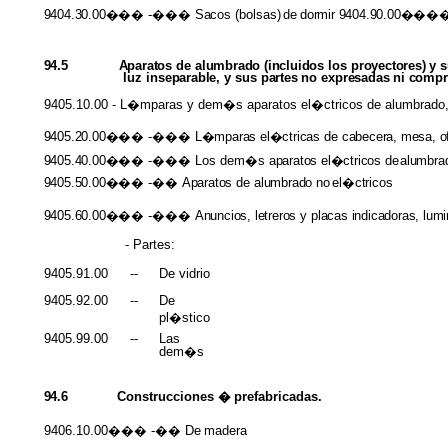
9404.30.00���
-���
Sacos
(bolsas)
de
dormir
9404.90.00
94.5
Aparatos
de
alumbrado (incluidos
los
proyectores)
y 
luz
inseparable,
y sus
partes
no
expresadas ni comp
9405.10.00 - L�mparas y dem�s aparatos el�ctricos de alumbrado, par
9405.20.00���
-���
L�mparas el�ctricas
de
cabecera, mesa, o
9405.40.00���
-��� Los dem�s
aparatos el�ctricos
de
alumbra
9405.50.00���
-��
Aparatos
de
alumbrado
no
el�ctricos
9405.60.00���
-���
Anuncios, letreros
y
placas indicadoras, lu
- Partes:
9405.91.00
--
De vidrio
9405.92.00
--
De
pl�stico
9405.99.00
--
Las
dem�s
94.6
Construcciones
�
prefabricadas.
9406.10.00��� -�� De
madera