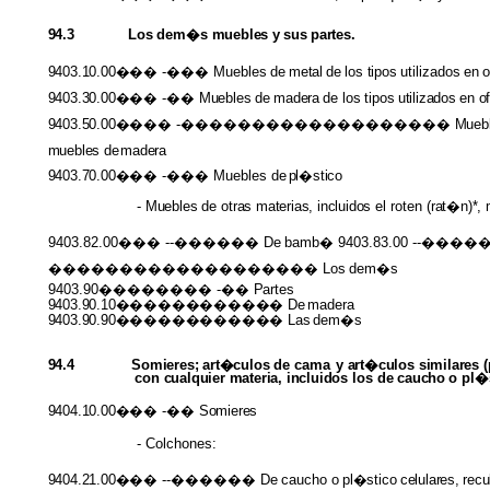
94.3
Los
dem�s
muebles
y
sus
partes.
9403.10.00���
-��� Muebles
de
metal
de
los
tipos
utilizados
en
o
9403.30.00���
-��
Muebles
de
madera
de
los
tipos
utilizados
en
o
9403.50.00����
-�������������������
Mueb
muebles
de
madera
9403.70.00���
-��� Muebles de
pl�stico
-
Muebles
de
otras materias, incluidos
el roten
(rat�n)*,
9403.82.00��� --������ De
bamb�
9403.83.00 --�
������������������� Los
dem�s
9403.90�������� -��
Partes
9403.90.10������������
De
madera
9403.90.90������������
Las
dem�s
94.4
Somieres; art�culos
de cama y
art�culos similares 
con cualquier materia, incluidos
los
de caucho
o
pl�
9404.10.00���
-��
Somieres
- Colchones:
9404.21.00���
--������ De
caucho
o
pl�stico
celulares,
recu