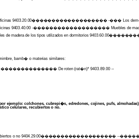
ficinas
9403.20.00�������������������
-��� Los de
ficinas 9403.40.00
-�������������������
Muebles
de
mad
les
de
madera
de
los
tipos
utilizados
en
dormitorios
9403.60.00����
 mimbre,
bamb� o
materias similares:
������������������ De
roten
(rat�n)*
9403.89.00 --
(por ejemplo: colchones, cubrepi�s, edredones, cojines, pufs, almohadas)
stico
celulares,
recubiertos
o
no.
biertos
o
no
9404.29.00�������������������
--������