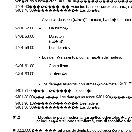
veh�culos
autom�viles 9401.30.00������������
9401.40�������� -��
Asientos
transformables
en
cama,
e
9401.40.90������������
Las
dem�s
-
Asientos
de roten
(rat�n)*, mimbre, bamb�
o
materi
9401.52.00
--
De bamb�
9401.53.00
--
De roten
(rat�n)*
9401.59.00
--
Los dem�s
-
Los
dem�s
asientos,
con
armaz�n
de
madera:
9401.61.00
--
Con relleno
9401.69.00
--
Los dem�s
-
Los
dem�s
asientos,
con
armaz�n
de
metal: 9
9401.79.00���
--������ Los
dem�s
9401.80.00���
-��� Los
dem�s
asientos
9401.90����
9401.90.10������������
De
madera
9401.90.90������������
Las
dem�s
94.2
Mobiliario para medicina, cirug�a, odontolog�a
o
peluquer�a
y
sillones similares,
con
dispositivos
d
9402.10.00���
-��� Sillones
de
dentista,
de
peluquer�a
y
sillone