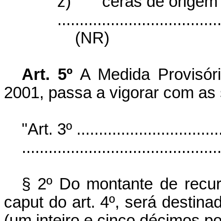
z)
ceras de origem 
....................................
(NR)
Art. 5º
A Medida Provisór
2001, passa a vigorar com as 
"Art. 3º ..................................
............................................
§ 2º Do montante de recur
caput do art. 4º, será destin
(um inteiro e cinco décimos po