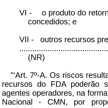
VI -
o produto do reto
concedidos; e
VII -
outros recursos pre
........................................
(NR)
"‘Art. 7º-A. Os riscos resu
recursos do FDA poderão se
agentes operadores, na forma
Nacional - CMN, por propo