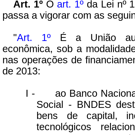
Art. 1º
O
art. 1º
da Lei nº 
passa a vigorar com as seguin
"
Art. 1º
É a União aut
econômica, sob a modalidade
nas operações de financiame
de 2013:
I -
ao Banco Naciona
Social - BNDES dest
bens de capital, i
tecnológicos relac