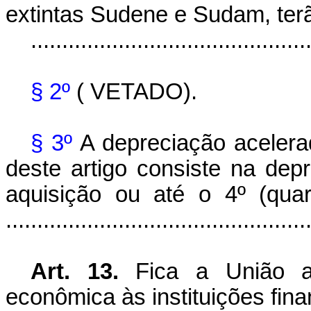
extintas Sudene e Sudam, terão
............................................
§ 2º
( VETADO).
§ 3º
A depreciação acelerad
deste artigo consiste na depr
aquisição ou até o 4º (qua
..............................................
Art. 13.
Fica a União a
econômica às instituições finan