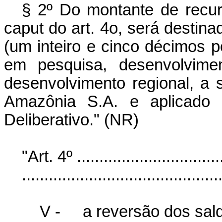
§ 2º Do montante de recur
caput do art. 4o, será destin
(um inteiro e cinco décimos p
em pesquisa, desenvolvimen
desenvolvimento regional, a 
Amazônia S.A. e aplicado 
Deliberativo." (NR)
"Art. 4º ..................................
............................................
V -
a reversão dos sal