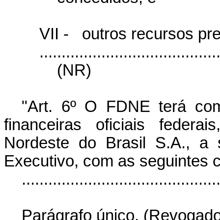
VII -
outros recursos pre
........................................
(NR)
"Art. 6º O FDNE terá com
financeiras oficiais feder
Nordeste do Brasil S.A., a
Executivo, com as seguintes 
............................................
Parágrafo único. (Revogado