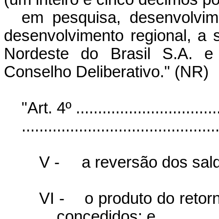
em pesquisa, desenvolvim
desenvolvimento regional, a 
Nordeste do Brasil S.A. e 
Conselho Deliberativo." (NR)
"Art. 4º ..................................
............................................
V -
a reversão dos sal
VI -
o produto do reto
concedidos; e