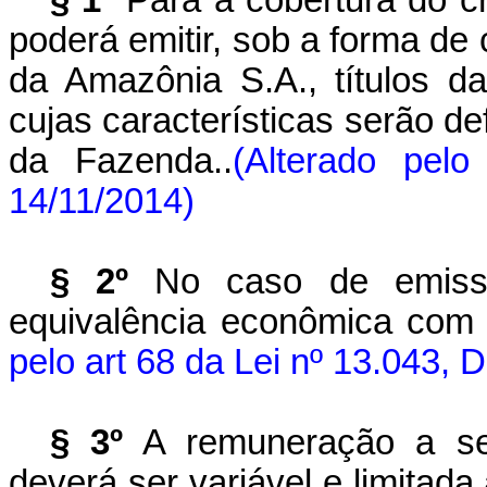
§ 1º
Para a cobertura do cr
poderá emitir, sob a forma de
da Amazônia S.A., títulos da
cujas características serão de
da Fazenda.
.
(Alterado pel
14/11/2014)
§ 2º
No caso de emissã
equivalência econômica com 
pelo
art
68 da Lei nº 13.043, 
§ 3º
A remuneração a ser
deverá ser variável e limitad