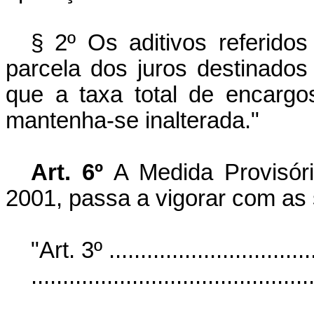
§ 2º Os aditivos referido
parcela dos juros destinado
que a taxa total de encarg
mantenha-se inalterada."
Art. 6º
A Medida Provisór
2001, passa a vigorar com as 
"Art. 3º ..................................
............................................