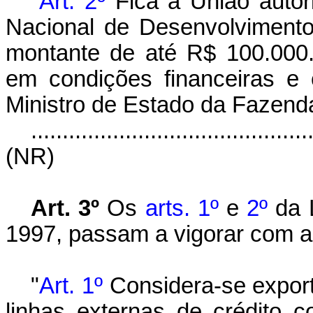
"
Art. 2º
Fica a União auto
Nacional de Desenvolviment
montante de até R$ 100.000.
em condições financeiras e 
Ministro de Estado da Fazend
............................................
(NR)
Art. 3º
Os
arts
.
1º
e
2º
da L
1997, passam a vigorar com a
"
Art. 1º
Considera-se export
linhas externas de crédito 