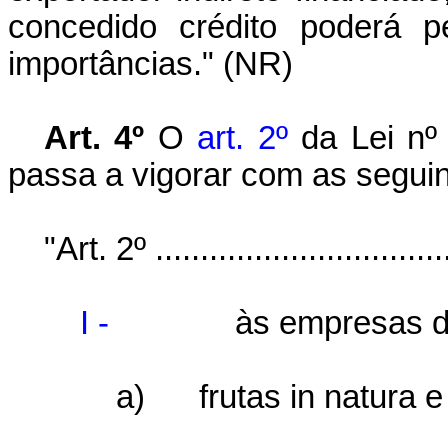
concedido crédito poderá pe
importâncias." (NR)
Art. 4º
O
art. 2º
da Lei nº 
passa a vigorar com as seguin
"Art. 2º ..................................
I -
às empresas d
a)
frutas in natura 