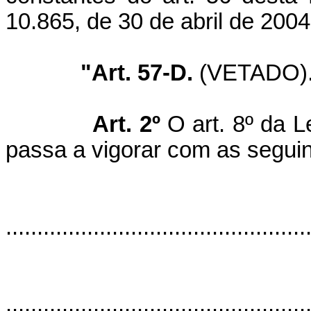
10.865, de 30 de abril de 2004
"Art. 57-D.
(VETADO).
Art. 2º
O art. 8º da L
passa a vigorar com as seguin
................................................
................................................