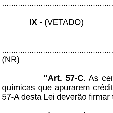
................................................
IX -
(VETADO)
................................................
(NR)
"Art. 57-C.
As cent
químicas que apurarem crédit
57-A desta Lei deverão firmar