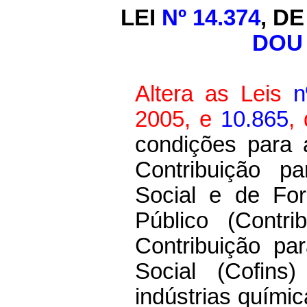
LEI
Nº 14.374
, D
DOU 
Altera as Leis
n
2005, e
10.865
,
condições para 
Contribuição p
Social e de Fo
Público (Contr
Contribuição pa
Social (Cofins
indústrias químic