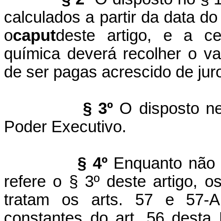
calculados a partir da data d
o
caput
deste artigo, e a ce
química deverá recolher o va
de ser pagas acrescido de jur
§ 3º
O disposto ne
Poder Executivo.
§ 4º
Enquanto não f
refere o § 3º deste artigo, o
tratam os arts. 57 e 57-A
constantes do art. 56 desta 