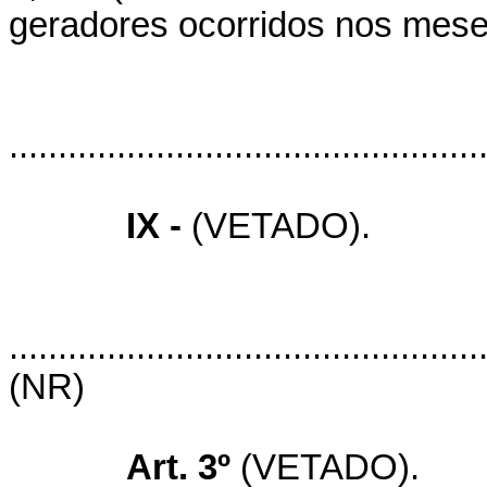
geradores ocorridos nos mese
................................................
IX -
(VETADO).
................................................
(NR)
Art. 3º
(VETADO).