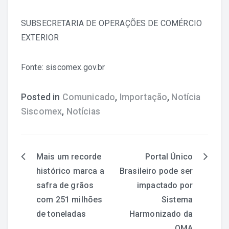
SUBSECRETARIA DE OPERAÇÕES DE COMÉRCIO
EXTERIOR
Fonte: siscomex.gov.br
Posted in
Comunicado
,
Importação
,
Notícia
Siscomex
,
Notícias
Mais um recorde
Portal Único
Navegação
histórico marca a
Brasileiro pode ser
safra de grãos
impactado por
de
com 251 milhões
Sistema
Post
de toneladas
Harmonizado da
OMA