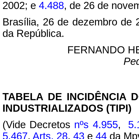
2002; e
4.488
, de 26 de nove
Brasília, 26 de dezembro de 
da República.
FERNANDO H
Pe
TABELA DE INCIDÊNCIA
INDUSTRIALIZADOS (TIPI)
(Vide Decretos
nºs 4.955
,
5.
5.467
,
Arts. 28
,
43
e
44
da Mpv