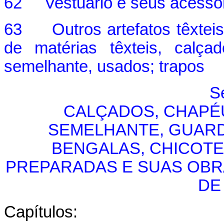
62 Vestuário e seus acessór
63 Outros artefatos têxteis 
de matérias têxteis, calça
semelhante, usados; trapos
S
CALÇADOS, CHAPÉ
SEMELHANTE, GUARD
BENGALAS, CHICOTE
PREPARADAS E SUAS OBRA
DE
Capítulos: