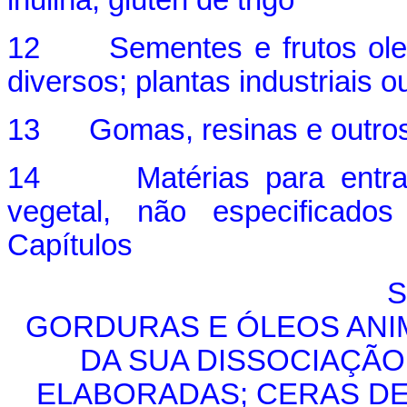
inulina; glúten de trigo
12 Sementes e frutos oleag
diversos; plantas industriais 
13 Gomas, resinas e outros 
14 Matérias para entranç
vegetal, não especificad
Capítulos
S
GORDURAS E ÓLEOS ANI
DA SUA DISSOCIAÇÃ
ELABORADAS; CERAS DE