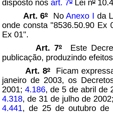
disposto nos
art. 7
º
Lei n
º
10.4
Art. 6
º
No
Anexo I
da L
onde consta "8536.50.90 Ex 0
Ex 01".
Art. 7
º
Este Decret
publicação, produzindo efeitos 
Art. 8
º
Ficam expressa
janeiro de 2003, os Decret
2001;
4.186
, de 5 de abril de
4.318
, de 31 de julho de 200
4.441
, de 25 de outubro de