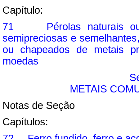
Capítulo:
71 Pérolas naturais ou c
semipreciosas e semelhantes,
ou chapeados de metais pre
moedas
S
METAIS COM
Notas de Seção
Capítulos:
72 Ferro fundido, ferro e aç