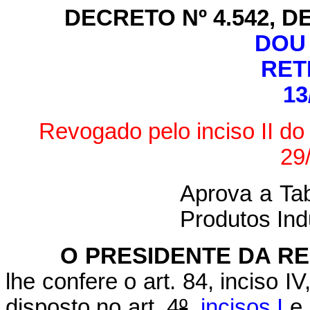
DECRETO Nº 4.542, D
DOU 
RET
13
Revogado pelo inciso II do
29
Aprova a Tab
Produtos Indu
O PRESIDENTE DA RE
lhe confere o art. 84, inciso I
disposto no art. 4
º
,
incisos I
e