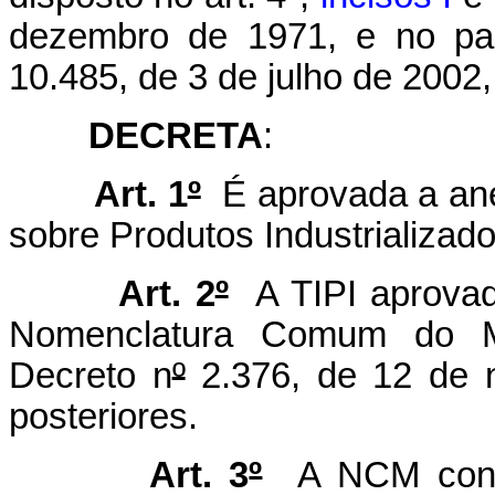
dezembro de 1971, e no pa
10.485, de 3 de julho de 2002,
DECRETA
:
Art. 1
º
É aprovada a ane
sobre Produtos Industrializado
Art. 2
º
A TIPI aprova
Nomenclatura Comum do 
Decreto n
º
2.376, de 12 de 
posteriores.
Art. 3
º
A NCM const